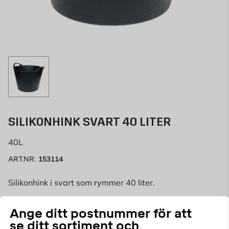
SILIKONHINK SVART 40 LITER
40L
153114
ART.NR:
Silikonhink i svart som rymmer 40 liter.
Ange ditt postnummer för att
se ditt sortiment och
Välj butik