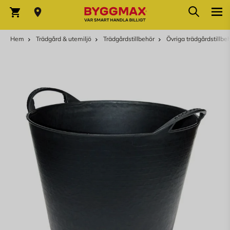
Hoppa till innehållet
Sök
Varukorg
Hem
Trädgård & utemiljö
Trädgårdstillbehör
Övriga trädgårdstillbe