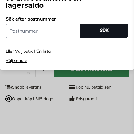
lagersaldo
Välj butik för att se lagerstatus
Sök efter postnummer
Köp online, boka leverans i kassan
Postnummer
SÖK
Ange
postnummer
för att se lagerstatus
89,95
Eller Välj butik från lista
KR
Välj senare
LÄGG I VARUKORG
st
Antal
Snabb leverans
Köp nu, betala sen
Öppet köp i 365 dagar
Prisgaranti