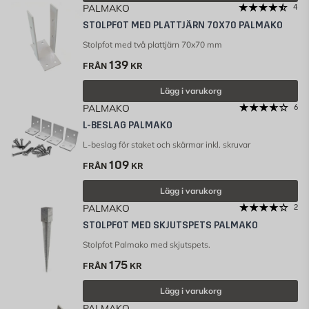
PALMAKO
4
STOLPFOT MED PLATTJÄRN 70X70 PALMAKO
Stolpfot med två plattjärn 70x70 mm
139
FRÅN
KR
Lägg i varukorg
PALMAKO
6
L-BESLAG PALMAKO
L-beslag för staket och skärmar inkl. skruvar
109
FRÅN
KR
Lägg i varukorg
PALMAKO
2
STOLPFOT MED SKJUTSPETS PALMAKO
Stolpfot Palmako med skjutspets.
175
FRÅN
KR
Lägg i varukorg
PALMAKO