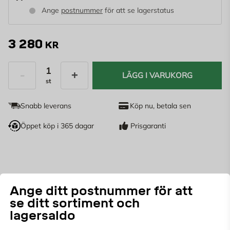
Ange
postnummer
för att se lagerstatus
3 280
KR
LÄGG I VARUKORG
st
Antal
Snabb leverans
Köp nu, betala sen
Öppet köp i 365 dagar
Prisgaranti
Ange ditt postnummer för att
se ditt sortiment och
lagersaldo
PASSANDE TILLBEHÖR