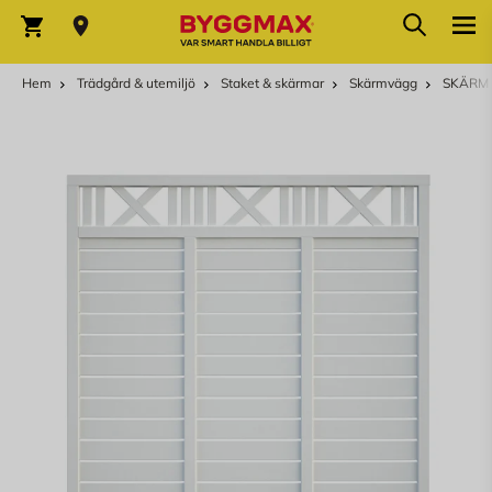
Hoppa till innehållet
Sök
Varukorg
Hem
Trädgård & utemiljö
Staket & skärmar
Skärmvägg
SKÄRM 