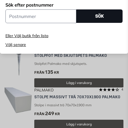
Sök efter postnummer
PALMAKO
2
Postnummer
STOLPFOT FÖR HÖRN PALMAKO
SÖK
Stolpfot Palmako för hörn med vinkelrätt plattjärn
175
FRÅN
KR
Eller Välj butik från lista
Lägg i varukorg
Välj senare
PALMAKO
2
STOLPFOT MED SKJUTSPETS PALMAKO
Stolpfot Palmako med skjutspets.
135
FRÅN
KR
Lägg i varukorg
PALMAKO
4
STOLPE MASSIVT TRÄ 70X70X1900 PALMAKO
Stolpe i massivt trä 70x70x1900 mm
249
FRÅN
KR
Lägg i varukorg