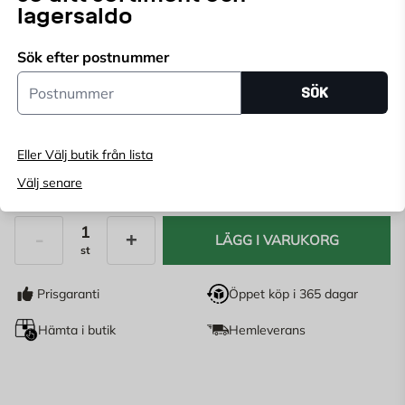
lagersaldo
Välj butik
Välj butik för att se lagerstatus
Sök efter postnummer
Postnummer
SÖK
Köp online, boka leverans i kassan
Ange
postnummer
för att se lagerstatus
Eller Välj butik från lista
159
Välj senare
KR
LÄGG I VARUKORG
st
Antal
Prisgaranti
Öppet köp i 365 dagar
Hämta i butik
Hemleverans