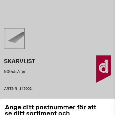
SKARVLIST
900x57mm
142002
ART.NR:
Skarvlist av aluminium.
Ange ditt postnummer för att
se ditt sortiment och