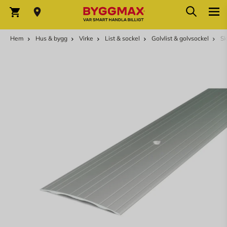
Hoppa till innehållet
Sök
Varukorg
Hem
Hus & bygg
Virke
List & sockel
Golvlist & golvsockel
Sk