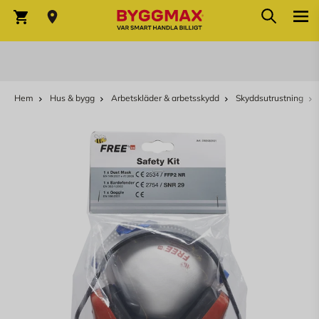
Sök
Hoppa till innehållet
Sök
Varukorg
Hem
Hus & bygg
Arbetskläder & arbetsskydd
Skyddsutrustning