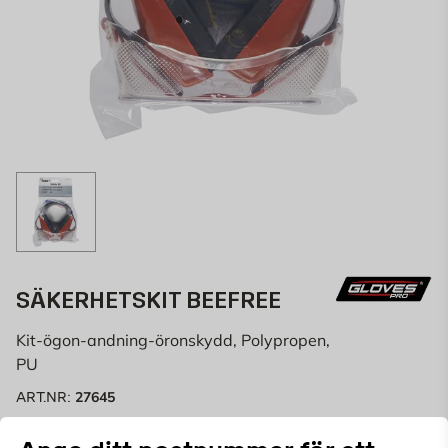
SÄKERHETSKIT BEEFREE
Kit-ögon-andning-öronskydd, Polypropen,
PU
27645
ART.NR:
Säkerhetskit med hörselskydd, skyddsglasögon och