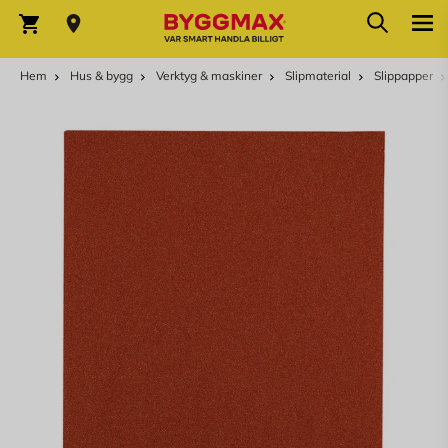
Hoppa till innehållet
Sök
Varukorg
Hem
Hus & bygg
Verktyg & maskiner
Slipmaterial
Slippapper