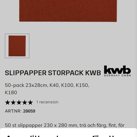
SLIPPAPPER STORPACK KWB
50-pack 23x28cm, K40, K100, K150,
K180
1 recension
28659
ART.NR:
50 st slippapper 230 x 280 mm, trä och färg, fint, för
utjämning av trä, färg och
spackel
.