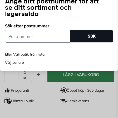
Ange ditt postnummer för att
se ditt sortiment och
lagersaldo
Välj butik
Välj butik för att se lagerstatus
Sök efter postnummer
Postnummer
Köp online, boka leverans i kassan
SÖK
Ange
postnummer
för att se lagerstatus
Eller Välj butik från lista
99,95
KR
Välj senare
LÄGG I VARUKORG
st
Antal
Prisgaranti
Öppet köp i 365 dagar
Hämta i butik
Hemleverans