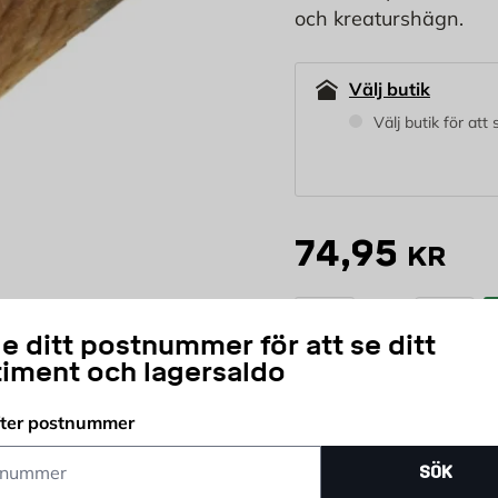
och kreaturshägn.
Välj butik
Välj butik för att
74,95
KR
st
e ditt postnummer för att se ditt
Antal
timent och lagersaldo
Prisgaranti
Öpp
fter postnummer
ummer
SÖK