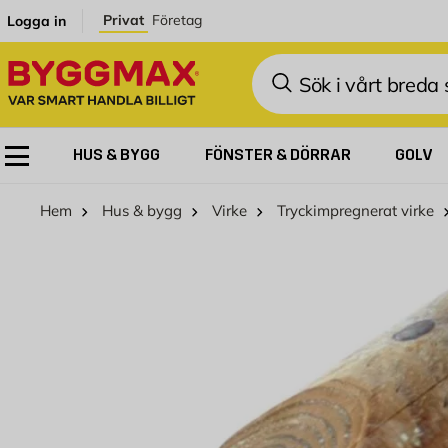
Hoppa till innehållet
Privat
Företag
Logga in
Sök
HUS & BYGG
FÖNSTER & DÖRRAR
GOLV
Hem
Hus & bygg
Virke
Tryckimpregnerat virke