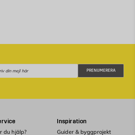
numerera
PRENUMERERA
rvice
Inspiration
 du hjälp?
Guider & byggprojekt