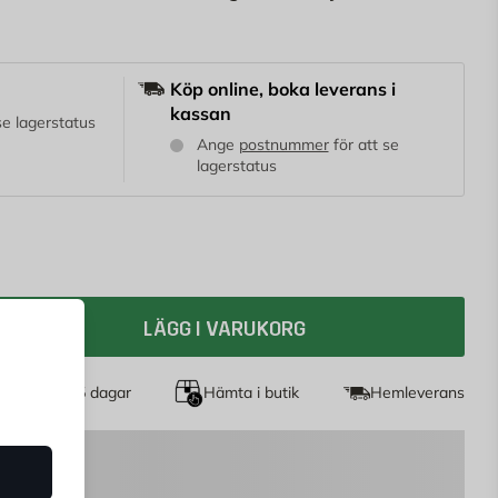
Köp online, boka leverans i
kassan
 se lagerstatus
Ange
postnummer
för att se
lagerstatus
LÄGG I VARUKORG
et köp i 365 dagar
Hämta i butik
Hemleverans