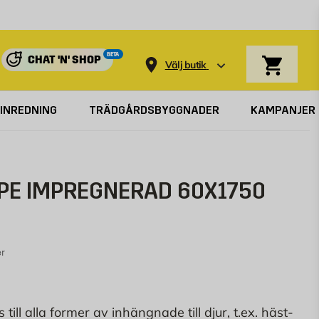
Varukorg
BETA
CHAT 'N' SHOP
Välj butik
INREDNING
TRÄDGÅRDSBYGGNADER
KAMPANJER
PE IMPREGNERAD 60X1750
r
ill alla former av inhängnade till djur, t.ex. häst-