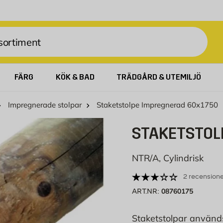
FÄRG
KÖK & BAD
TRÄDGÅRD & UTEMILJÖ
Impregnerade stolpar
Staketstolpe Impregnerad 60x1750
STAKETSTOL
NTR/A, Cylindrisk
2 recensione
08760175
ART.NR:
Staketstolpar används t