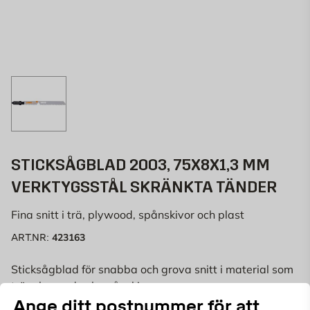
STICKSÅGBLAD 2003, 75X8X1,3 MM
VERKTYGSSTÅL SKRÄNKTA TÄNDER
Fina snitt i trä, plywood, spånskivor och plast
423163
ART.NR:
Sticksågblad för snabba och grova snitt i material som
trä,
plywood
och spånskivor.
Ange ditt postnummer för att