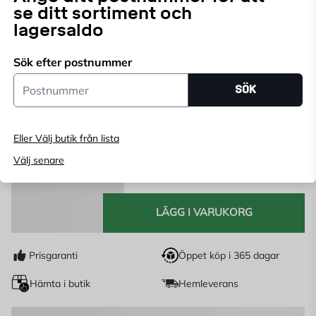
se ditt sortiment och
Välj butik
lagersaldo
Välj butik för att se lagerstatus
Sök efter postnummer
Postnummer
SÖK
Eller Välj butik från lista
Välj senare
LÄGG I VARUKORG
Prisgaranti
Öppet köp i 365 dagar
Hämta i butik
Hemleverans