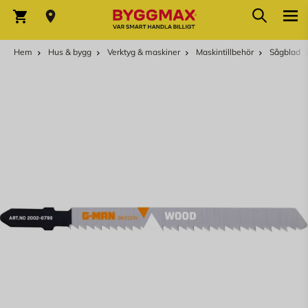
Hoppa till innehållet
Sök
Varukorg
Hem
Hus & bygg
Verktyg & maskiner
Maskintillbehör
Sågblad