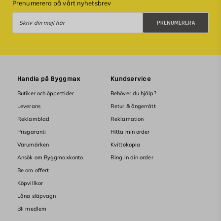
Prenumerera på vårt nyhetsbrev
Prenumerera
PRENUMERERA
Handla på Byggmax
Kundservice
Butiker och öppettider
Behöver du hjälp?
Leverans
Retur & ångerrätt
Reklamblad
Reklamation
Prisgaranti
Hitta min order
Varumärken
Kvittokopia
Ansök om Byggmaxkonto
Ring in din order
Be om offert
Köpvillkor
Låna släpvagn
Bli medlem