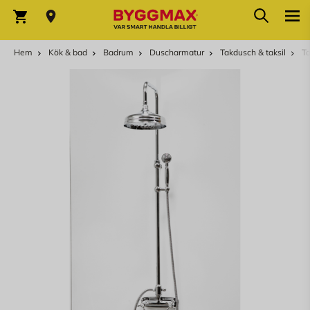
Hoppa till innehållet
Sök
Varukorg
Hem
Kök & bad
Badrum
Duscharmatur
Takdusch & taksil
T