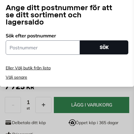
inkluderar en bred regndusch och en praktisk
Ange ditt postnummer för att
Läs mer
handdusch, båda tillverkade för att erbjuda en
se ditt sortiment och
harmonisk och föryngrad duschupplevelse.
lagersaldo
Endast online
Ange
postnummer
för att se lagerstatus
Sök efter postnummer
Postnummer
SÖK
FÄRG:
KROM
Brons
Guld
Koppar
Krom
Eller Välj butik från lista
Välj senare
7 725
KR
LÄGG I VARUKORG
st
Antal
Delbetala ditt köp
Öppet köp i 365 dagar