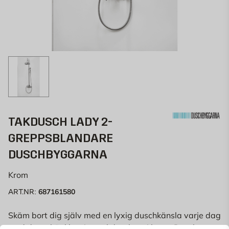
TAKDUSCH LADY 2-
GREPPSBLANDARE
DUSCHBYGGARNA
Krom
687161580
ART.NR:
Skäm bort dig själv med en lyxig duschkänsla varje dag
med detta högklassiga takduschset i krom. Duschsetet