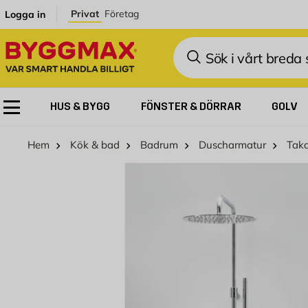
Hoppa till innehållet
Privat
Företag
Logga in
Sök
HUS & BYGG
FÖNSTER & DÖRRAR
GOLV
Hem
Kök & bad
Badrum
Duscharmatur
Takd