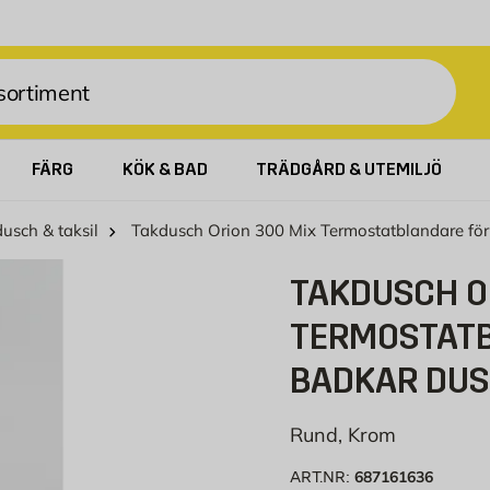
FÄRG
KÖK & BAD
TRÄDGÅRD & UTEMILJÖ
usch & taksil
Takdusch Orion 300 Mix Termostatblandare fö
TAKDUSCH O
TERMOSTATB
BADKAR DU
Rund, Krom
687161636
ART.NR: