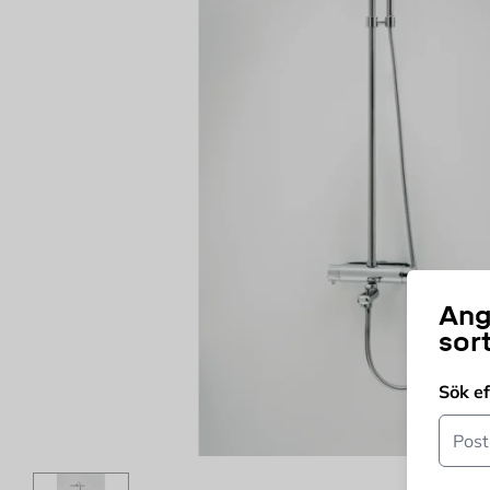
Ang
sor
Sök e
Postn