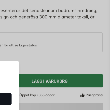
resenterar det senaste inom badrumsinredning,
esign och generösa 300 mm diameter taksil, är
lla som uppskattar ett mjukt och skönt duschregn.
t och stil, oavsett om du väljer en finish i krom
er din dusch att förvandlas till en lyxig och
lse.
er
för att se lagerstatus
LÄGG I VARUKORG
Öppet köp i 365 dagar
Prisgaranti