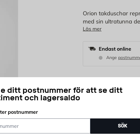
Orion takduschar rep
med sin ultratunna d
Läs mer
den en fullträff för a
Garanterad hög kvalite
eller svart matt, komm
Endast online
avslappnande uppleve
Ange
postnumm
11 430
KR
e ditt postnummer för att se ditt
timent och lagersaldo
st
fter postnummer
Antal
ummer
Delbetala ditt köp
SÖK