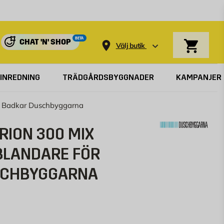
Varukorg
BETA
CHAT 'N' SHOP
Välj butik
INREDNING
TRÄDGÅRDSBYGGNADER
KAMPANJER
r Badkar Duschbyggarna
RION 300 MIX
LANDARE FÖR
SCHBYGGARNA