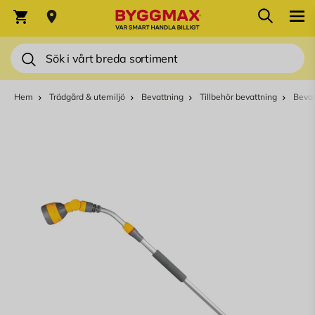
Hoppa till innehållet
Sök
Varukorg
Sök
Hem
Trädgård & utemiljö
Bevattning
Tillbehör bevattning
Beva