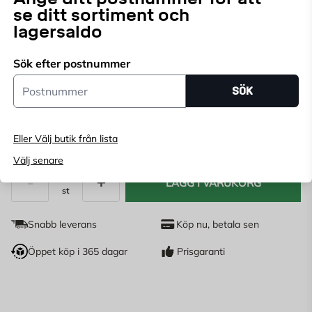
Långräckviddig bevattning med extra komfort, perfekt
se ditt sortiment och
för hängande korgar. Teleskophandtag med lång
lagersaldo
räckvidd som sträcker sig upp till 140 cm.
Läs mer
Sök efter postnummer
Endast online
Postnummer
SÖK
Ange
postnummer
för att se lagerstatus
500
Eller Välj butik från lista
KR
Välj senare
LÄGG I VARUKORG
st
Antal
Snabb leverans
Köp nu, betala sen
Öppet köp i 365 dagar
Prisgaranti