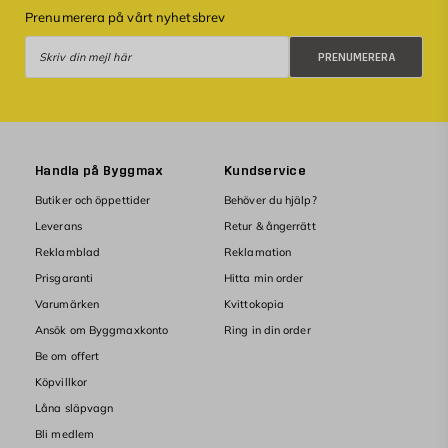
Prenumerera på vårt nyhetsbrev
Prenumerera
PRENUMERERA
Handla på Byggmax
Kundservice
Butiker och öppettider
Behöver du hjälp?
Leverans
Retur & ångerrätt
Reklamblad
Reklamation
Prisgaranti
Hitta min order
Varumärken
Kvittokopia
Ansök om Byggmaxkonto
Ring in din order
Be om offert
Köpvillkor
Låna släpvagn
Bli medlem