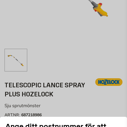
TELESCOPIC LANCE SPRAY
PLUS HOZELOCK
Sju sprutmönster
687218986
ART.NR:
Ange ditt postnummer för att