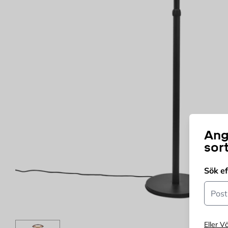
Ang
sor
Sök e
Postn
Eller Vä