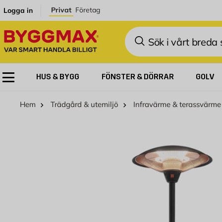
Hoppa till innehållet
Privat
Företag
Logga in
Sök
HUS & BYGG
FÖNSTER & DÖRRAR
GOLV
Hem
Trädgård & utemiljö
Infravärme & terassvärme