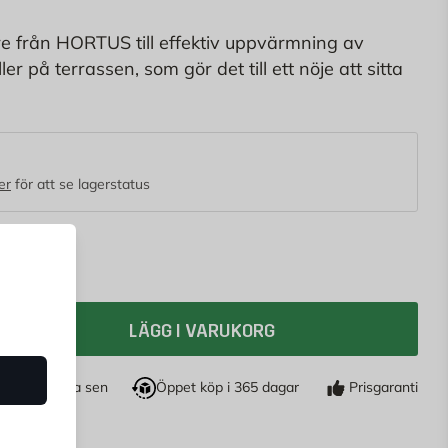
e från HORTUS till effektiv uppvärmning av
ler på terrassen, som gör det till ett nöje att sitta
sommarkväll. Modellen är lämplig till användning
t enda du behöver är ett eluttag och kanske en
å är terrassvärmaren redo att användas.
er
för att se lagerstatus
LÄGG I VARUKORG
öp nu, betala sen
Öppet köp i 365 dagar
Prisgaranti