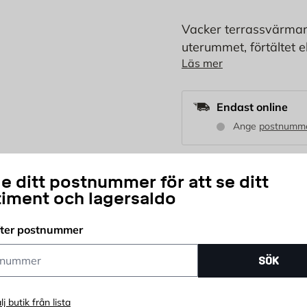
Vacker terrassvärmar
uterummet, förtältet el
Läs mer
ute länge på en sval 
både inne och ute, de
förlängningssladd, s
Endast online
Ange
postnumm
1 997
KR
e ditt postnummer för att se ditt
timent och lagersaldo
fter postnummer
st
Antal
ummer
SÖK
Snabb leverans
K
lj butik från lista