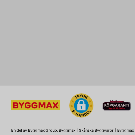
En del av Byggmax Group:
Byggmax
|
Skånska Byggvaror
|
Byggmax 