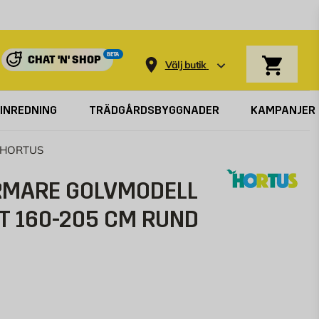
Varukorg
BETA
CHAT 'N' SHOP
Välj butik
INREDNING
TRÄDGÅRDSBYGGNADER
KAMPANJER
d HORTUS
RMARE GOLVMODELL
T 160-205 CM RUND