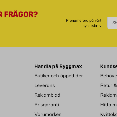
R FRÅGOR?
Pre
Prenumerera på vårt
nyhetsbrev
Handla på Byggmax
Kundse
Butiker och öppettider
Behöver
Leverans
Retur &
Reklamblad
Reklam
Prisgaranti
Hitta m
Varumärken
Kvittok