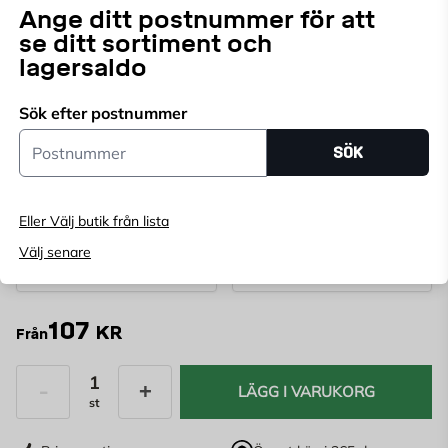
skyddsklass är den perfekt för inomhusbruk.
Ange ditt postnummer för att
se ditt sortiment och
Endast online
lagersaldo
Ange
postnummer
för att se lagerstatus
Sök efter postnummer
FÄRG:
Postnummer
SÖK
Fjällvit
Svart
Eller Välj butik från lista
MODELL:
UTFÖRANDE:
Välj senare
107
KR
Från
LÄGG I VARUKORG
st
Antal