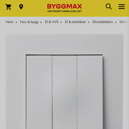
Hoppa till innehållet
Sök
Varukorg
Hem
Hus & bygg
El & VVS
El & elartiklar
Elinstallation
Ström