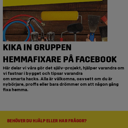
KIKA IN GRUPPEN
HEMMAFIXARE PÅ FACEBOOK
Här delar vi våra gör det själv-projekt, hjälper varandra om
vi fastnar i bygget och tipsar varandra
om smarta hacks. Alla är välkomna, oavsett om du är
nybörjare, proffs eller bara drömmer om att någon gång
fixa hemma.
BEHÖVER DU HJÄLP ELLER HAR FRÅGOR?