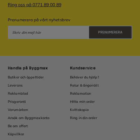
Ring oss på 0771 89 00 89
Prenumerera på vårt nyhetsbrev
PRENUMERERA
Integritetspolicy
Handla på Byggmax
Kundservice
Ins
Butiker och öppettider
Behöver du hjälp?
Guid
Leverans
Retur & ångerrätt
Tips
Reklamblad
Reklamation
Insp
Om
Prisgaranti
Hitta min order
Om 
Varumärken
Kvittokopia
Inve
Ansök om Byggmaxkonto
Ring in din order
Ledi
Be om offert
Köpvillkor