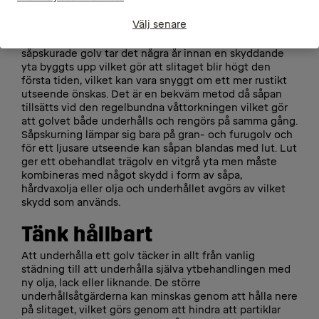
metod
Välj senare
Utöver dessa moderna underhållsmetoder är
såpskurning en alternativ metod för trägolv. För
såpskurade golv tar det några år innan en skyddande
yta byggts upp vilket gör att slitaget blir högt den
första tiden, vilket kan vara snyggt om ett mer rustikt
utseende önskas. Det är en bekväm metod då såpan
tillsätts vid den regelbundna våttorkningen vilket gör
att golvet både underhålls och rengörs på samma gång.
Såpskurning lämpar sig bara på gran- och furugolv och
för ett ljusare utseende kan såpan blandas med lut. Lut
ger ett obehandlat trägolv en vitgrå yta men måste
kombineras med något skydd i form av såpa,
hårdvaxolja eller olja och underhållet avgörs av vilket
skydd som används.
Tänk hållbart
Att underhålla ett golv täcker in allt från vanlig
städning till att underhålla själva ytbehandlingen med
ny olja, lack eller liknande. De större
underhållsåtgärderna kan minskas genom att hålla nere
på slitaget, vilket görs genom att hindra att partiklar