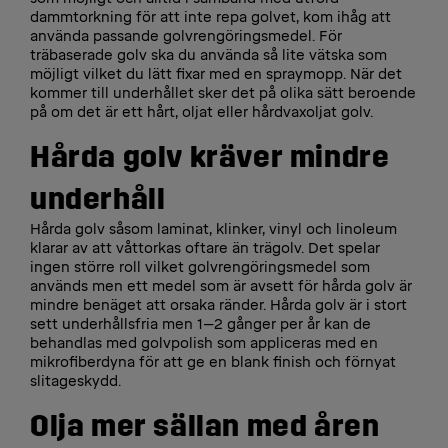
dammtorkning för att inte repa golvet, kom ihåg att
använda passande golvrengöringsmedel. För
träbaserade golv ska du använda så lite vätska som
möjligt vilket du lätt fixar med en spraymopp. När det
kommer till underhållet sker det på olika sätt beroende
på om det är ett hårt, oljat eller hårdvaxoljat golv.
Hårda golv kräver mindre
underhåll
Hårda golv såsom laminat, klinker, vinyl och linoleum
klarar av att våttorkas oftare än trägolv. Det spelar
ingen större roll vilket golvrengöringsmedel som
används men ett medel som är avsett för hårda golv är
mindre benäget att orsaka ränder. Hårda golv är i stort
sett underhållsfria men 1–2 gånger per år kan de
behandlas med golvpolish som appliceras med en
mikrofiberdyna för att ge en blank finish och förnyat
slitageskydd.
Olja mer sällan med åren