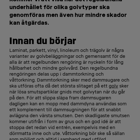
underhållet för olika golvtyper ska
genomföras men även hur mindre skador
kan åtgärdas.
Innan du börjar
Laminat, parkett, vinyl, linoleum och trägolv är några
varianter av golvbeläggningar och gemensamt för de
alla är att regelbunden rengöring är nyckeln för lång
hållbarhet och mindre golvvård. Den regelbundna
rengöringen delas upp i dammtorkning och
våttorkning. Dammtorkning sker med dammsugare och
ska utföras ofta då det största slitaget på ett
golv
sker
när lösa smutspartiklar gnids mot golvytan när du går
på den. För att slippa släpa fram dammsugaren
dagligen kan en mopp med dammdyna användas som
ett komplement till dammsugningen för att snabbt
avlägsna den värsta smutsen. Den skadligaste smutsen
kommer utifrån i form av grus och en god idé är att
stoppa det redan vid entrén, exempelvis med en
dörrmatta inne och ute. Våttorkning bör ske så sällan
som möjligt och alltid i samband med utförd