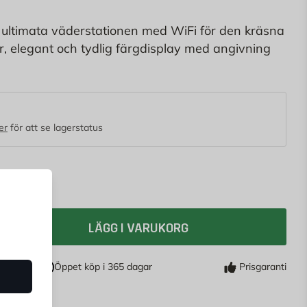
ltimata väderstationen med WiFi för den kräsna
r, elegant och tydlig färgdisplay med angivning
kt, temperatur och luftfuktighet inne och ute,
ån-uppgång och -nedgång, vindhastighet och -
, värmeindex, regn per timme, dag, vecka, månad
jusintesivitet mer mera.
er
för att se lagerstatus
LÄGG I VARUKORG
Öppet köp i 365 dagar
Prisgaranti