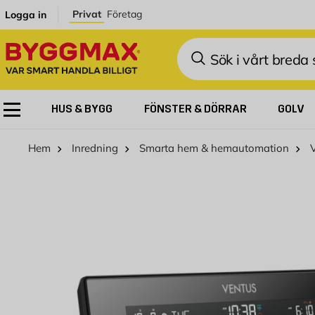
Hoppa till innehållet
Privat
Företag
Logga in
Sök
HUS & BYGG
FÖNSTER & DÖRRAR
GOLV
Hem
Inredning
Smarta hem & hemautomation