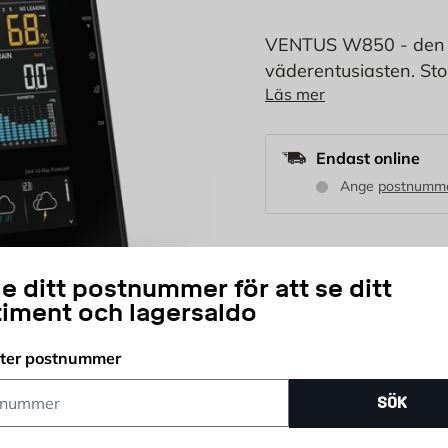
VENTUS W850 - den u
väderentusiasten. Sto
Läs mer
av 10 dagars väderutsi
lufttryck, sol- och m
riktning, chillfaktor
Endast online
och total, UV-index, l
Ange
postnumm
2 290
KR
e ditt postnummer för att se ditt
timent och lagersaldo
st
fter postnummer
Antal
ummer
Delbetala ditt köp
SÖK