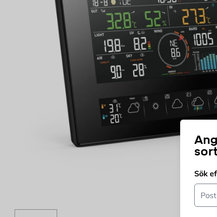
Ang
sor
Sök e
Postn