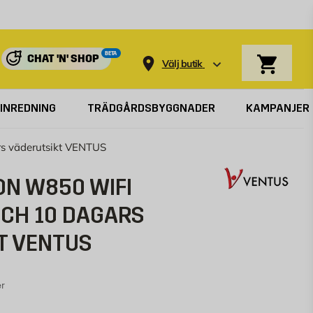
Varukorg
BETA
CHAT 'N' SHOP
Välj butik
INREDNING
TRÄDGÅRDSBYGGNADER
KAMPANJER
rs väderutsikt VENTUS
ON W850 WIFI
OCH 10 DAGARS
T VENTUS
r