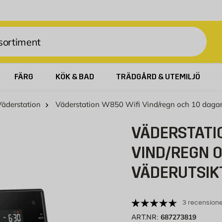
FÄRG
KÖK & BAD
TRÄDGÅRD & UTEMILJÖ
Väderstation
Väderstation W850 Wifi Vind/regn och 10 daga
VÄDERSTATI
VIND/REGN 
VÄDERUTSIK
3 recensione
687273819
ART.NR: