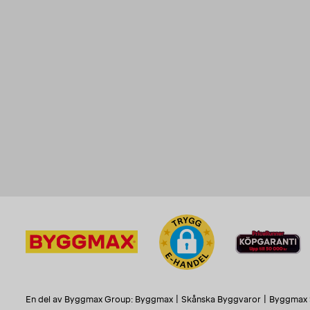
En del av Byggmax Group:
Byggmax
|
Skånska Byggvaror
|
Byggmax 