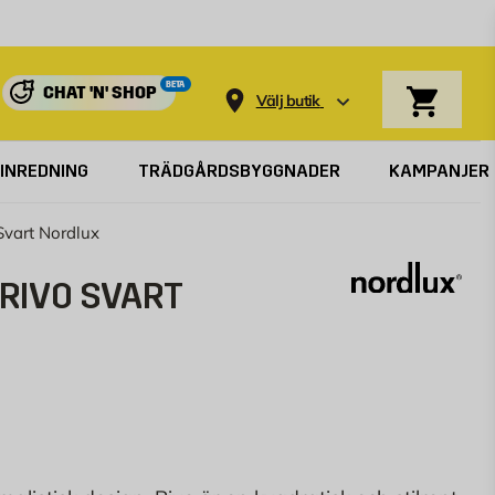
Varukorg
BETA
CHAT 'N' SHOP
Välj butik
INREDNING
TRÄDGÅRDSBYGGNADER
KAMPANJER
vart Nordlux
RIVO SVART