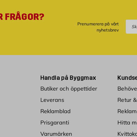
R FRÅGOR?
Pre
Prenumerera på vårt
nyhetsbrev
Handla på Byggmax
Kundse
Butiker och öppettider
Behöver
Leverans
Retur &
Reklamblad
Reklam
Prisgaranti
Hitta m
Varumärken
Kvittok