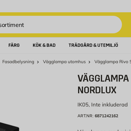
FÄRG
KÖK & BAD
TRÄDGÅRD & UTEMILJÖ
Fasadbelysning
Vägglampa utomhus
Vägglampa Rivo S
VÄGGLAMPA 
NORDLUX
IK05, Inte inkluderad
6871242162
ART.NR: