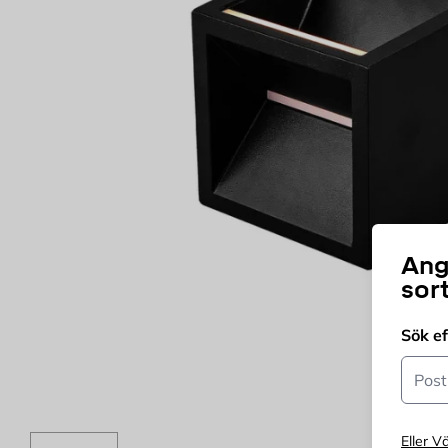
Ang
sor
Sök e
Postn
Eller Vä