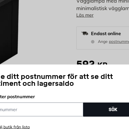
Vägglampa med minimal
minimalistisk vägglamp
Läs mer
nedåt och framåt. Me
håller länge, och lam
Endast online
Ange
postnumm
592
KR
e ditt postnummer för att se ditt
timent och lagersaldo
st
Antal
fter postnummer
Delbetala ditt köp
ummer
SÖK
lj butik från lista