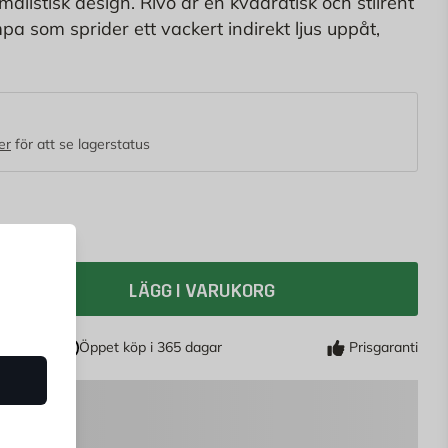
istisk design. Rivo är en kvadratisk och stilrent
a som sprider ett vackert indirekt ljus uppåt,
d en integrerad LED-modul får du belysning som
pan kan även parallellkopplas för bättre täckning.
er
för att se lagerstatus
LÄGG I VARUKORG
Öppet köp i 365 dagar
Prisgaranti