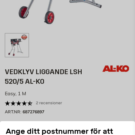
VEDKLYV LIGGANDE LSH
520/5 AL-KO
Easy, 1 M
2 recensioner
687276897
ART.NR:
Med AL-KO´s storsäljande
vedklyv
LSH 520/5 han du
Ange ditt postnummer för att
klyva veden med bra arbetshöjd vilket gör att du kan