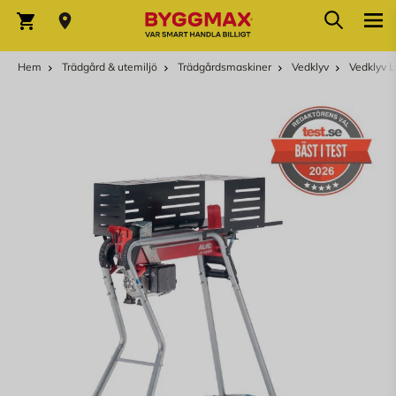
Hoppa till innehållet
Sök
Varukorg
Hem
Trädgård & utemiljö
Trädgårdsmaskiner
Vedklyv
Vedklyv 