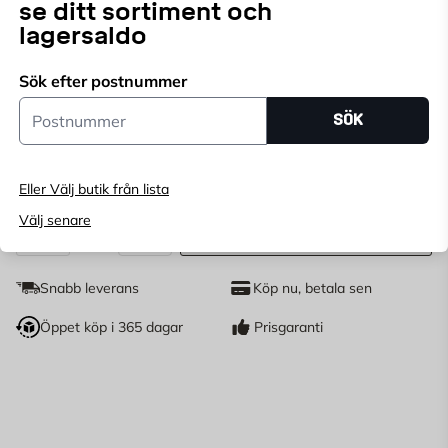
se ditt sortiment och
arbeta länge utan att få ont i ryggen. Stor klyvlängd
Läs mer
lagersaldo
upp till 52 cm.
Endast online
Sök efter postnummer
Ange
postnummer
för att se lagerstatus
Postnummer
SÖK
5 390
KR
Eller Välj butik från lista
Välj senare
SLUT I LAGER
st
Antal
Snabb leverans
Köp nu, betala sen
Öppet köp i 365 dagar
Prisgaranti