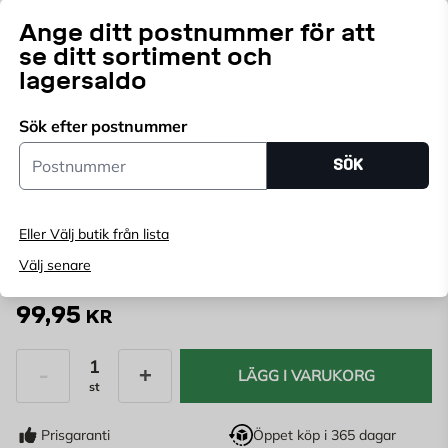
Ange ditt postnummer för att
Flexibla Ventilationslösningar. Ventilationsrör Fresh Plåt
se ditt sortiment och
Reduktion erbjuder flexibilitet och är idealiska för
lagersaldo
cirkulär kanaldragning. Produktegenskaperna
Läs mer
inkluderar enkel och säker installation samt ett brett
Sök efter postnummer
utbud av användningsområden.
Välj butik
Postnummer
SÖK
Välj butik för att se lagerstatus
Köp online, boka leverans i kassan
Eller Välj butik från lista
Ange
postnummer
för att se lagerstatus
Välj senare
99,95
KR
LÄGG I VARUKORG
st
Antal
Prisgaranti
Öppet köp i 365 dagar