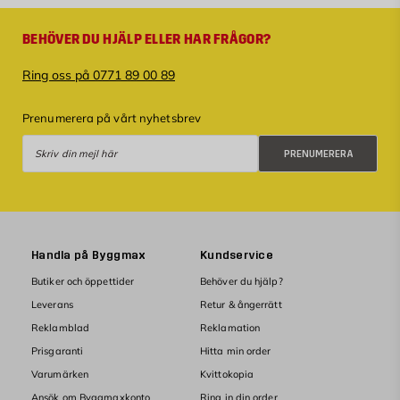
BEHÖVER DU HJÄLP ELLER HAR FRÅGOR?
Ring oss på 0771 89 00 89
Prenumerera på vårt nyhetsbrev
Prenumerera
PRENUMERERA
Handla på Byggmax
Kundservice
Butiker och öppettider
Behöver du hjälp?
Leverans
Retur & ångerrätt
Reklamblad
Reklamation
Prisgaranti
Hitta min order
Varumärken
Kvittokopia
Ansök om Byggmaxkonto
Ring in din order