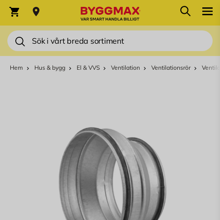
Hoppa till innehållet
Sök
Varukorg
Sök
Hem
Hus & bygg
El & VVS
Ventilation
Ventilationsrör
Ventil