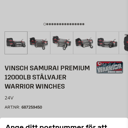
VINSCH SAMURAI PREMIUM
12000LB STÅLVAJER
WARRIOR WINCHES
24V
687259450
ART.NR:
Warrior Winches senaste generation av Samurai-
Ange ditt postnummer för att
serien har inneburit att Samuraivinscharna nu har en