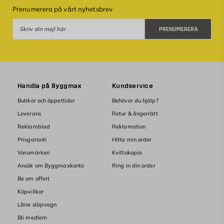
Prenumerera på vårt nyhetsbrev
Prenumerera
PRENUMERERA
Handla på Byggmax
Kundservice
Butiker och öppettider
Behöver du hjälp?
Leverans
Retur & ångerrätt
Reklamblad
Reklamation
Prisgaranti
Hitta min order
Varumärken
Kvittokopia
Ansök om Byggmaxkonto
Ring in din order
Be om offert
Köpvillkor
Låna släpvagn
Bli medlem