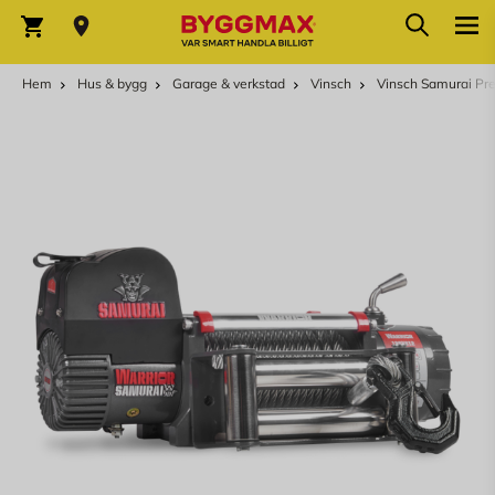
Hoppa till innehållet
Sök
Varukorg
Hem
Hus & bygg
Garage & verkstad
Vinsch
Vinsch Samurai Pr