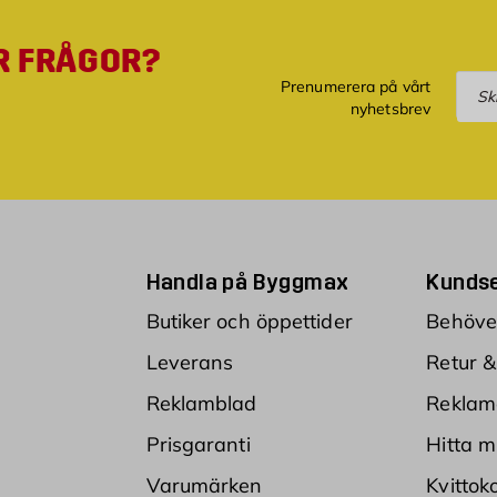
R FRÅGOR?
Pre
Prenumerera på vårt
nyhetsbrev
Handla på Byggmax
Kundse
Butiker och öppettider
Behöver
Leverans
Retur &
Reklamblad
Reklam
Prisgaranti
Hitta m
Varumärken
Kvittok