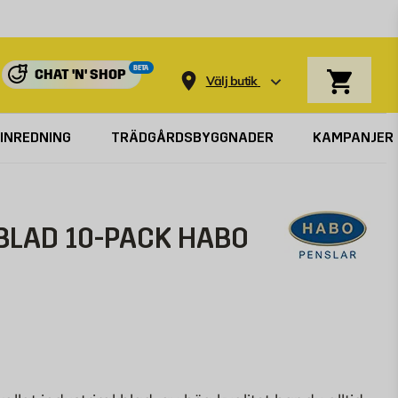
Varukorg
BETA
CHAT 'N' SHOP
Välj butik
INREDNING
TRÄDGÅRDSBYGGNADER
KAMPANJER
BLAD 10-PACK HABO