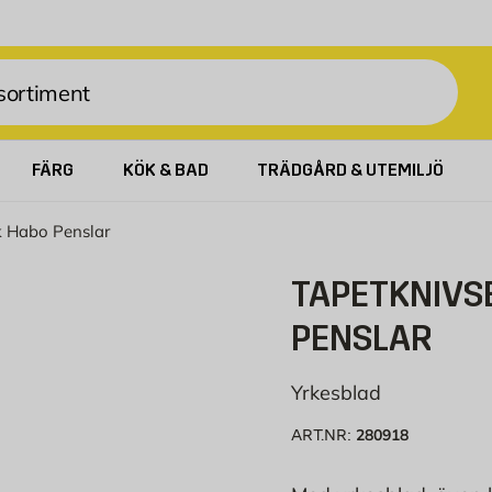
FÄRG
KÖK & BAD
TRÄDGÅRD & UTEMILJÖ
k Habo Penslar
TAPETKNIVS
PENSLAR
Yrkesblad
280918
ART.NR: