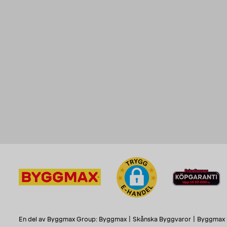
En del av Byggmax Group:
Byggmax
|
Skånska Byggvaror
|
Byggmax 