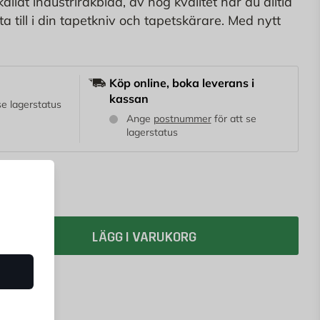
llat industrirakblad, av hög kvalitet har du alltid
ta till i din tapetkniv och tapetskärare. Med nytt
itt varje gång.
Köp online, boka leverans i
kassan
 se lagerstatus
Ange
postnummer
för att se
lagerstatus
LÄGG I VARUKORG