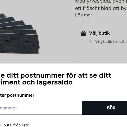
Med yrkesblad, även ka
ett fräscht blad att by
Läs mer
blad får du ett rent sn
Välj butik
Välj butik för att
34,95
e ditt postnummer för att se ditt
KR
timent och lagersaldo
fter postnummer
st
Antal
ummer
SÖK
lj butik från lista