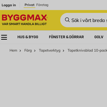
Hoppa till innehållet
Privat
Företag
Logga in
Sök
HUS & BYGG
FÖNSTER & DÖRRAR
GOLV
Hem
Färg
Tapetverktyg
Tapetknivsblad 10-pac