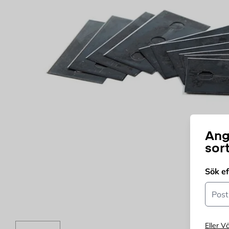
Ang
sor
Sök e
Postn
Eller Vä