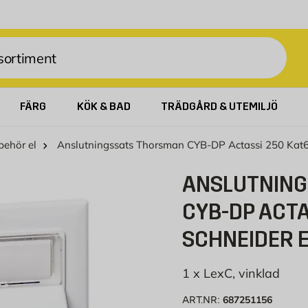
FÄRG
KÖK & BAD
TRÄDGÅRD & UTEMILJÖ
lbehör el
Anslutningssats Thorsman CYB-DP Actassi 250 Kat6 
ANSLUTNIN
CYB-DP ACTA
SCHNEIDER 
1 x LexC, vinklad
687251156
ART.NR: