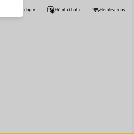
et köp i 365 dagar
Hämta i butik
Hemleverans