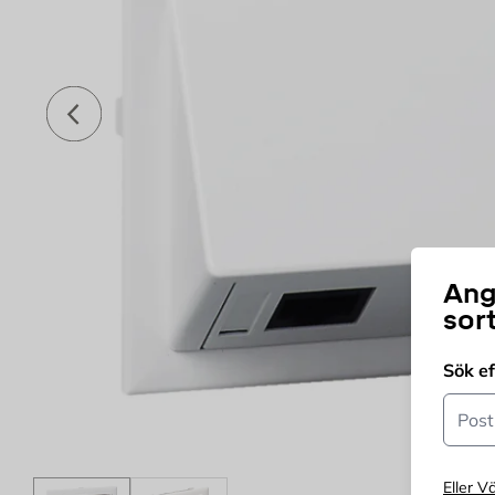
Föregående
Ang
sor
Sök e
Postn
Eller Vä