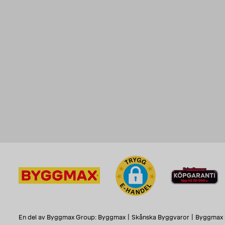
En del av Byggmax Group:
Byggmax
|
Skånska Byggvaror
|
Byggmax 