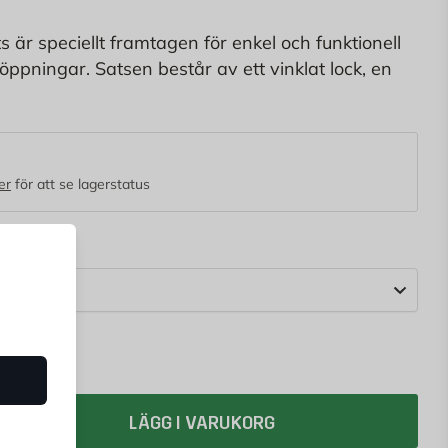
 är speciellt framtagen för enkel och funktionell
ntöppningar. Satsen består av ett vinklat lock, en
m och Actassi/LexCom Kat6 oskärmade kontaktdon,
äker och pålitlig nätverksanslutning.
er
för att se lagerstatus
LÄGG I VARUKORG