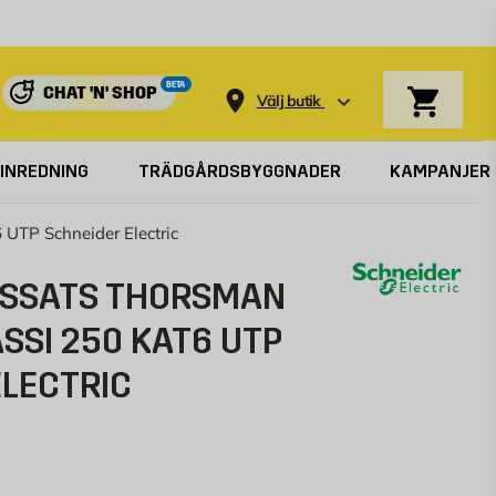
Varukorg
BETA
CHAT 'N' SHOP
Välj butik
INREDNING
TRÄDGÅRDSBYGGNADER
KAMPANJER
UTP Schneider Electric
GSSATS THORSMAN
SSI 250 KAT6 UTP
ELECTRIC