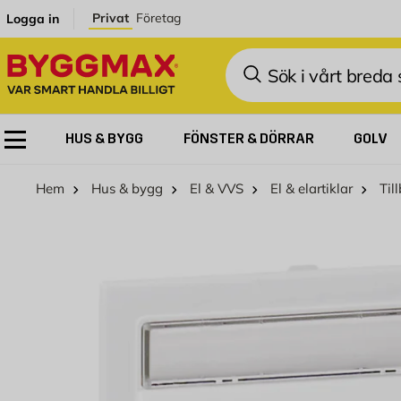
Hoppa till innehållet
Privat
Företag
Logga in
Sök
HUS & BYGG
FÖNSTER & DÖRRAR
GOLV
Hem
Hus & bygg
El & VVS
El & elartiklar
Til