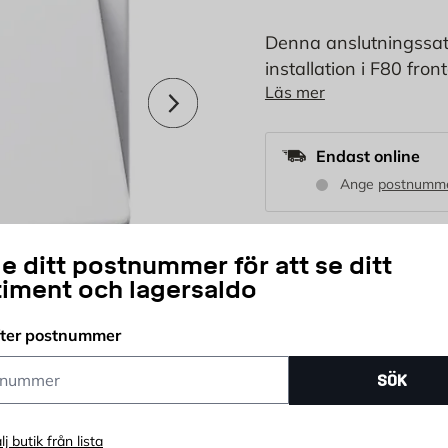
Denna anslutningssats
installation i F80 fro
Nästa
Läs mer
kontaktbricka, en ra
för att garantera en s
Endast online
Ange
postnumm
Modell:
e ditt postnummer för att se ditt
timent och lagersaldo
fter postnummer
329
KR
ummer
SÖK
st
lj butik från lista