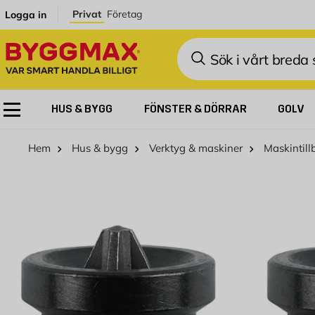
Hoppa till innehållet
Privat
Företag
Logga in
Sök
HUS & BYGG
FÖNSTER & DÖRRAR
GOLV
Hem
Hus & bygg
Verktyg & maskiner
Maskintill