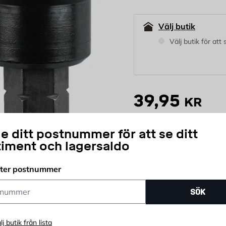
Välj butik
Välj butik för att
39,95
KR
e ditt postnummer för att se ditt
st
timent och lagersaldo
Antal
Prisgaranti
Öpp
fter postnummer
ummer
SÖK
lj butik från lista