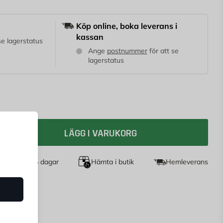
Köp online, boka leverans i
kassan
 se lagerstatus
Ange
postnummer
för att se
lagerstatus
LÄGG I VARUKORG
et köp i 365 dagar
Hämta i butik
Hemleverans