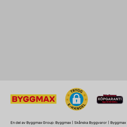
En del av Byggmax Group:
Byggmax
|
Skånska Byggvaror
|
Byggmax 