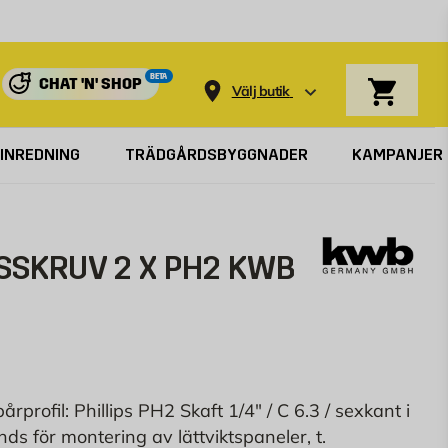
Varukorg
BETA
CHAT 'N' SHOP
Välj butik
INREDNING
TRÄDGÅRDSBYGGNADER
KAMPANJER
IPSSKRUV 2 X PH2 KWB
rprofil: Phillips PH2 Skaft 1/4" / C 6.3 / sexkant i
ds för montering av lättviktspaneler, t.