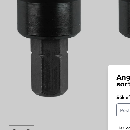
Ang
sor
Sök e
Postn
Eller Vä