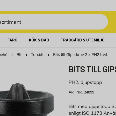
FÄRG
KÖK & BAD
TRÄDGÅRD & UTEMILJÖ
behör
Bits
Torxbits
Bits till Gipsskruv 2 x PH2 Kwb
BITS TILL G
PH2, djupstopp
24099
ART.NR:
Bits med djupstopp Spå
enligt ISO 1173 Använ