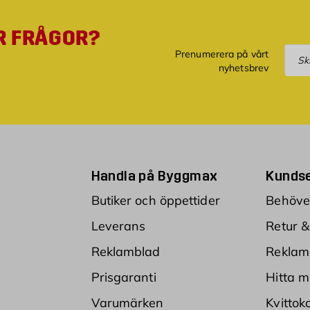
R FRÅGOR?
Pre
Prenumerera på vårt
nyhetsbrev
Handla på Byggmax
Kundse
Butiker och öppettider
Behöver
Leverans
Retur &
Reklamblad
Reklam
Prisgaranti
Hitta m
Varumärken
Kvittok