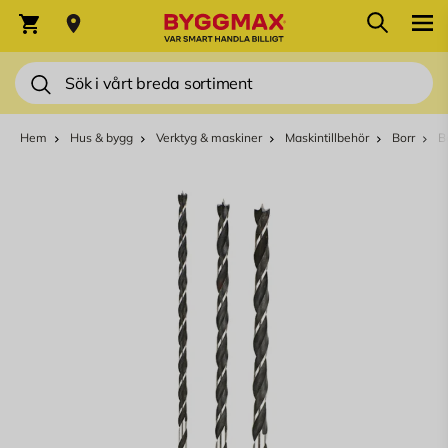
Hoppa till innehållet
Sök
Varukorg
Sök
Hem
Hus & bygg
Verktyg & maskiner
Maskintillbehör
Borr
B