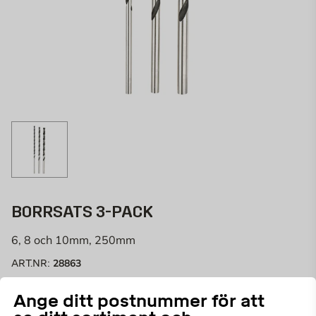
BORRSATS 3-PACK
6, 8 och 10mm, 250mm
28863
ART.NR:
Spiralborr till trä i den goda användningskvaliteten från
Ange ditt postnummer för att
Wiksbo, för gör-det-själv-användning.