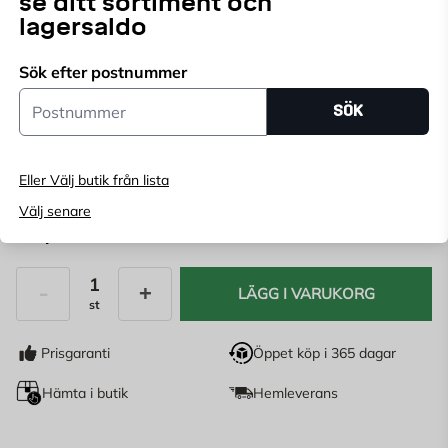
se ditt sortiment och
lagersaldo
Välj butik
Sök efter postnummer
Välj butik för att se lagerstatus
Postnummer
SÖK
Köp online, boka leverans i kassan
Ange
postnummer
för att se lagerstatus
Eller Välj butik från lista
Välj senare
79,95
KR
LÄGG I VARUKORG
st
Antal
Prisgaranti
Öppet köp i 365 dagar
Hämta i butik
Hemleverans