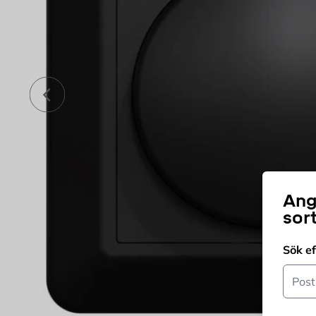
Föregående
Ang
sor
Sök e
Postn