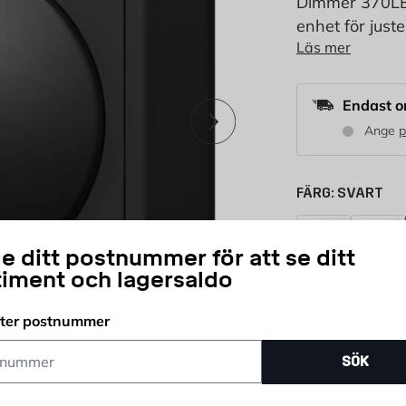
Dimmer 370LED
enhet för just
Läs mer
konstruerad fö
förenlig med s
Endast o
Nästa
Ange
FÄRG:
SVART
Fjällvit
Renvit
e ditt postnummer för att se ditt
timent och lagersaldo
424
KR
fter postnummer
ummer
SÖK
st
Antal