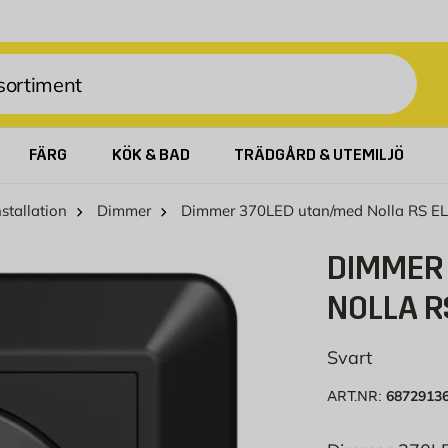
FÄRG
KÖK & BAD
TRÄDGÅRD & UTEMILJÖ
nstallation
Dimmer
Dimmer 370LED utan/med Nolla RS E
DIMMER
NOLLA R
Svart
6872913
ART.NR: