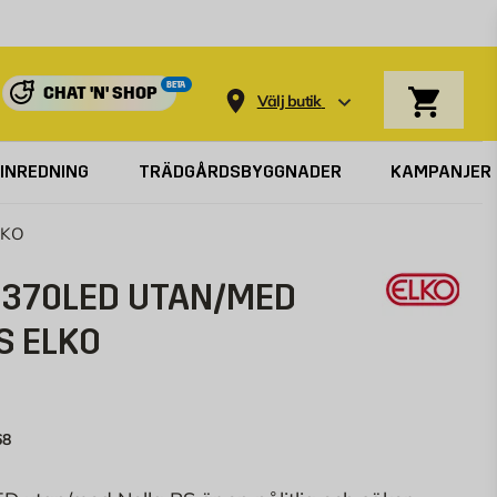
Varukorg
BETA
CHAT 'N' SHOP
Välj butik
INREDNING
TRÄDGÅRDSBYGGNADER
KAMPANJER
LKO
 370LED UTAN/MED
S ELKO
68