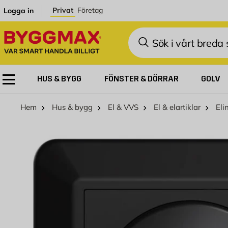
Hoppa till innehållet
Privat
Företag
Logga in
Sök
HUS & BYGG
FÖNSTER & DÖRRAR
GOLV
Hem
Hus & bygg
El & VVS
El & elartiklar
Eli