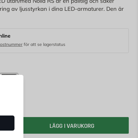
 utan/med Nolla RS är en pålitlig och säker
ering av ljusstyrkan i dina LED-armaturer. Den är
r att klara av bruk utan eller med nolla och är
kyddsklass IP20.
nline
postnummer
för att se lagerstatus
Svart
LÄGG I VARUKORG