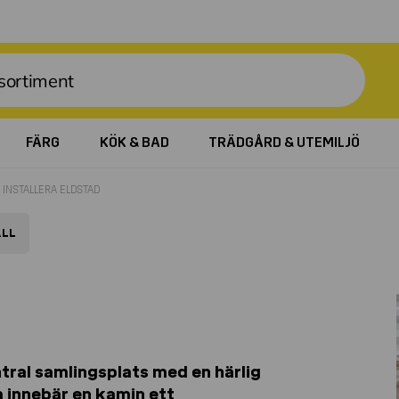
FÄRG
KÖK & BAD
TRÄDGÅRD & UTEMILJÖ
INSTALLERA ELDSTAD
LL
ntral samlingsplats med en härlig
m innebär en kamin ett