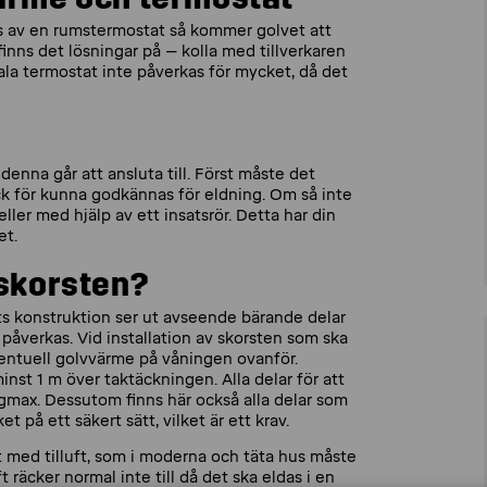
s av en rumstermostat så kommer golvet att
nns det lösningar på – kolla med tillverkaren
ala termostat inte påverkas för mycket, då det
denna går att ansluta till. Först måste det
ck för kunna godkännas för eldning. Om så inte
ller med hjälp av ett insatsrör. Detta har din
et.
 skorsten?
ts konstruktion ser ut avseende bärande delar
j påverkas. Vid installation av skorsten som ska
eventuell golvvärme på våningen ovanför.
st 1 m över taktäckningen. Alla delar för att
yggmax. Dessutom finns här också alla delar som
 på ett säkert sätt, vilket är ett krav.
 med tilluft, som i moderna och täta hus måste
räcker normal inte till då det ska eldas i en