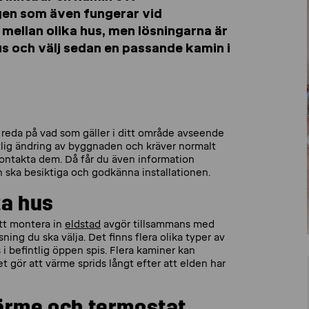
ngen som även fungerar vid
 mellan olika hus, men lösningarna är
us och välj sedan en passande kamin i
a reda på vad som gäller i ditt område avseende
tlig ändring av byggnaden och kräver normalt
ontakta dem. Då får du även information
 ska besiktiga och godkänna installationen.
ka hus
att montera in
eldstad
avgör tillsammans med
ng du ska välja. Det finns flera olika typer av
 befintlig öppen spis. Flera kaminer kan
 gör att värme sprids långt efter att elden har
värme och termostat