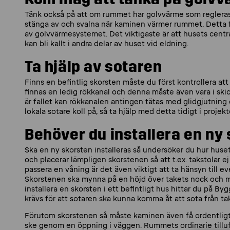
Tänk också på att om rummet har golvvärme som reglera
stänga av och svalna när kaminen värmer rummet. Detta fi
av golvvärmesystemet. Det viktigaste är att husets centr
kan bli kallt i andra delar av huset vid eldning.
Ta hjälp av sotaren
Finns en befintlig skorsten måste du först kontrollera att 
finnas en ledig rökkanal och denna måste även vara i ski
är fallet kan rökkanalen antingen tätas med glidgjutning e
lokala sotare koll på, så ta hjälp med detta tidigt i projekt
Behöver du installera en ny
Ska en ny skorsten installeras så undersöker du hur huse
och placerar lämpligen skorstenen så att t.ex. takstolar e
passera en våning är det även viktigt att ta hänsyn till 
Skorstenen ska mynna på en höjd över takets nock och min
installera en skorsten i ett befintligt hus hittar du på B
krävs för att sotaren ska kunna komma åt att sota från taket
Förutom skorstenen så måste kaminen även få ordentligt
ske genom en öppning i väggen. Rummets ordinarie tilluft 