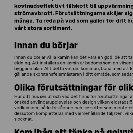
kostnadseffektivt tillskott till uppvärmni
strömavbrott. Förutsättningarna skiljer sig
många. Ta reda på vad som gäller för ditt h
vårt stora sortiment.
Innan du börjar
Innan du börjar välja kamin kan det vara en god idé att t
eldning. Att installera en kamin är bedöms som en väsen
bygganmälan. Allt detta vet din kommun, börja med att k
gällande skorstensfejarmästaren i ditt område, som sedan
Olika förutsättningar för oli
Hur ditt hus ser ut och vad det finns för förutsättningar 
önskad användarupplevelse och design vilken eldstadslösni
vedkaminer, både fristående och kassetter som monteras i
dessutom kompletteras med värmehållande täljsten, vilket
slocknat.
Kom ihåg att tänka på golv