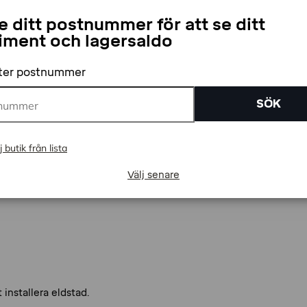
de på val av kamin, men vanligen kan du välja att
genom en ytterväggsventil.
 ditt postnummer för att se ditt
iment och lagersaldo
 till dammsugaren så går detta lätt. Alla
fter postnummer
ing samt inspektion.
SÖK
d är det viktigt att fundera igenom vilket
j butik från lista
att göra några större förändringar. Till exempel
sning göra att förutsättningarna ändras. Så ta
min av god kvalitet, gärna med en klassisk
Välj senare
 installera eldstad.