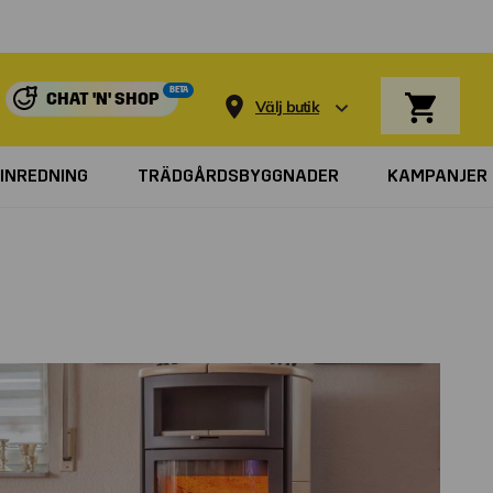
BETA
CHAT 'N' SHOP
Välj butik
INREDNING
TRÄDGÅRDSBYGGNADER
KAMPANJER