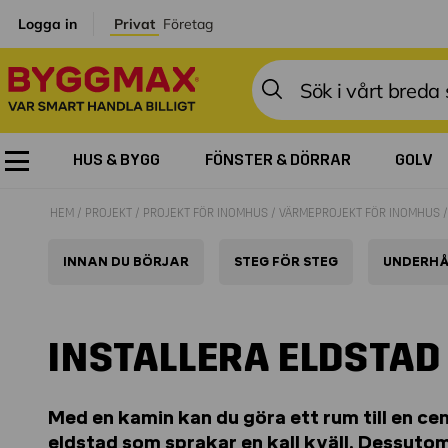
Logga in
Privat
Företag
HUS & BYGG
FÖNSTER & DÖRRAR
GOLV
HEM
PROJEKT
PROJEKT FÖR INOMHUS
VÄRMEPROJEKT FÖR INOMHUS
INNAN DU BÖRJAR
STEG FÖR STEG
UNDERHÅ
INSTALLERA ELDSTAD
Med en kamin kan du göra ett rum till en ce
eldstad som sprakar en kall kväll. Dessuto