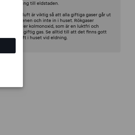
anslutning till eldstaden.
Extra tilluft är viktig så att alla giftiga gaser går ut
i skorstenen och inte in i huset. Rökgaser
innehåller kolmonoxid, som är en luktfri och
mycket giftig gas. Se alltid till att det finns gott
om tilluft i huset vid eldning.