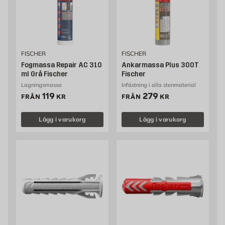
FISCHER
FISCHER
Fogmassa Repair AC 310
Ankarmassa Plus 300T
ml Grå Fischer
Fischer
Lagningsmassa
Infästning i alla stenmaterial
Pris 119 kr
Pris 279 kr
119
279
FRÅN
KR
FRÅN
KR
Lägg i varukorg
Lägg i varukorg