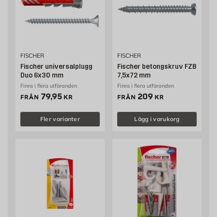
FISCHER
FISCHER
Fischer universalplugg
Fischer betongskruv FZB
Duo 6x30 mm
7,5x72 mm
Finns i flera utföranden
Finns i flera utföranden
Pris 79.95 kr
Pris 209 kr
79,95
209
FRÅN
KR
FRÅN
KR
Fler varianter
Lägg i varukorg