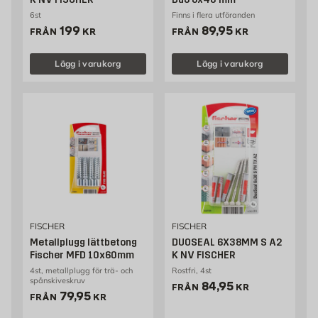
6st
Finns i flera utföranden
Pris 199 kr
Pris 89.95 kr
199
89,95
FRÅN
KR
FRÅN
KR
Lägg i varukorg
Lägg i varukorg
FISCHER
FISCHER
Metallplugg lättbetong
DUOSEAL 6X38MM S A2
Fischer MFD 10x60mm
K NV FISCHER
4st, metallplugg för trä- och
Rostfri, 4st
spånskiveskruv
Pris 84.95 kr
84,95
FRÅN
KR
Pris 79.95 kr
79,95
FRÅN
KR