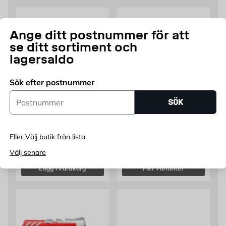
Ange ditt postnummer för att
se ditt sortiment och
lagersaldo
Sök efter postnummer
Postnummer
SÖK
FISCHER
FISCHER
Fischer betongskruv FZB
Fischer universalplugg
7,5x52 mm
Duo 10x50 mm
Finns i flera utföranden
Finns i flera utföranden
Eller Välj butik från lista
Pris 169 kr
Pris 89.95 kr
169
89,95
FRÅN
KR
FRÅN
KR
Välj senare
Lägg i varukorg
Fler varianter