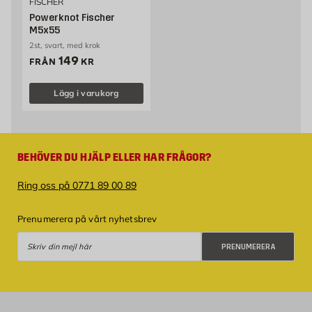
FISCHER
Powerknot Fischer
M5x55
2st, svart, med krok
Pris 149 kr
149
FRÅN
KR
Lägg i varukorg
BEHÖVER DU HJÄLP ELLER HAR FRÅGOR?
Ring oss på 0771 89 00 89
Prenumerera på vårt nyhetsbrev
Prenumerera
PRENUMERERA