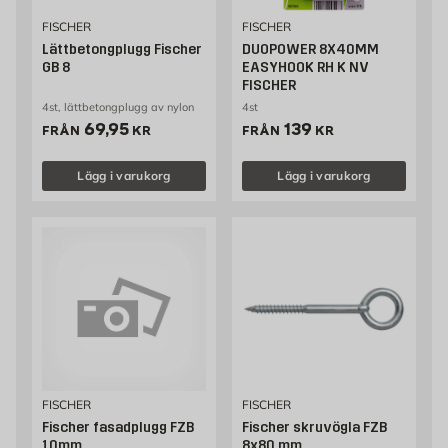
FISCHER
FISCHER
Lättbetongplugg Fischer
DUOPOWER 8X40MM
GB 8
EASYHOOK RH K NV
FISCHER
4st, lättbetongplugg av nylon
4st
Pris 69.95 kr
Pris 139 kr
69,95
139
FRÅN
KR
FRÅN
KR
Lägg i varukorg
Lägg i varukorg
FISCHER
FISCHER
Fischer fasadplugg FZB
Fischer skruvögla FZB
10mm
8x80 mm