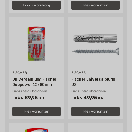
Lägg i varukorg
Fler varianter
FISCHER
FISCHER
Universalplugg Fischer
Fischer universalplugg
Duopower 12x60mm
UX
Finns i flera utföranden
Finns i flera utföranden
Pris 89.95 kr
Pris 49.95 kr
89,95
49,95
FRÅN
KR
FRÅN
KR
Fler varianter
Fler varianter