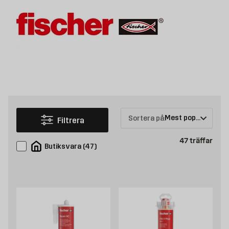
Sortera på:
Filtrera
Prod
47
träffar
Butiksvara
(
47
)