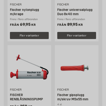
FISCHER
FISCHER
Fischer nylonplugg
Fischer universalplugg
m/krage
Duo 8x40 mm
Finns i flera utföranden
Finns i flera utföranden
Pris 69.95 kr
Pris 89.95 kr
69,95
89,95
FRÅN
KR
FRÅN
KR
Fler varianter
Fler varianter
FISCHER
FISCHER
FISCHER
Fischer gipsplugg
RENBLÅSNINGSPUMP
m/skruv M5x55 mm
4 st