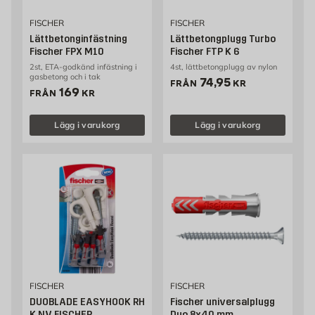
FISCHER
FISCHER
Lättbetonginfästning
Lättbetongplugg Turbo
Fischer FPX M10
Fischer FTP K 6
2st, ETA-godkänd infästning i
4st, lättbetongplugg av nylon
gasbetong och i tak
Pris 74.95 kr
74,95
FRÅN
KR
Pris 169 kr
169
FRÅN
KR
Lägg i varukorg
Lägg i varukorg
FISCHER
FISCHER
DUOBLADE EASYHOOK RH
Fischer universalplugg
K NV FISCHER
Duo 8x40 mm