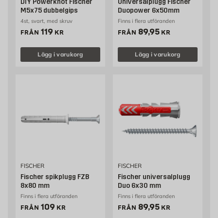
DIY Powerknot Fischer
Universalplugg Fischer
M5x75 dubbelgips
Duopower 6x50mm
4st, svart, med skruv
Finns i flera utföranden
Pris 119 kr
Pris 89.95 kr
119
89,95
FRÅN
KR
FRÅN
KR
Lägg i varukorg
Lägg i varukorg
FISCHER
FISCHER
Fischer spikplugg FZB
Fischer universalplugg
8x80 mm
Duo 6x30 mm
Finns i flera utföranden
Finns i flera utföranden
Pris 109 kr
Pris 89.95 kr
109
89,95
FRÅN
KR
FRÅN
KR