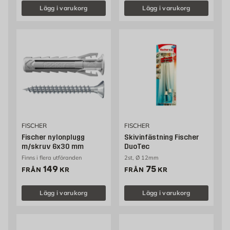
Lägg i varukorg
Lägg i varukorg
FISCHER
FISCHER
Fischer nylonplugg
Skivinfästning Fischer
m/skruv 6x30 mm
DuoTec
Finns i flera utföranden
2st, Ø 12mm
Pris 149 kr
Pris 75 kr
149
75
FRÅN
KR
FRÅN
KR
Lägg i varukorg
Lägg i varukorg