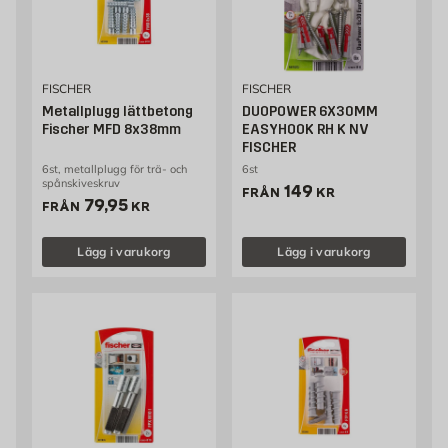
FISCHER
FISCHER
Metallplugg lättbetong
DUOPOWER 6X30MM
Fischer MFD 8x38mm
EASYHOOK RH K NV
FISCHER
6st, metallplugg för trä- och
6st
spånskiveskruv
Pris 149 kr
149
FRÅN
KR
Pris 79.95 kr
79,95
FRÅN
KR
Lägg i varukorg
Lägg i varukorg