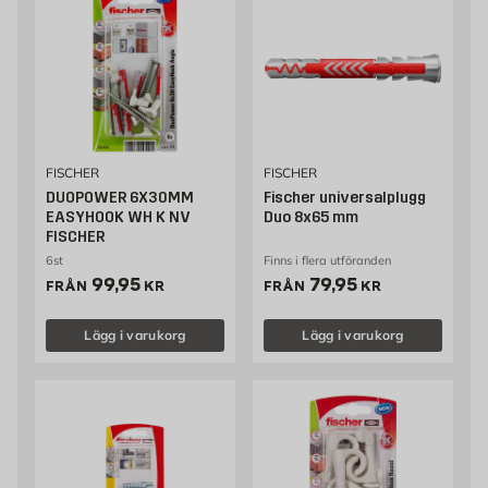
FISCHER
FISCHER
DUOPOWER 6X30MM
Fischer universalplugg
EASYHOOK WH K NV
Duo 8x65 mm
FISCHER
6st
Finns i flera utföranden
Pris 99.95 kr
Pris 79.95 kr
99,95
79,95
FRÅN
KR
FRÅN
KR
Lägg i varukorg
Lägg i varukorg