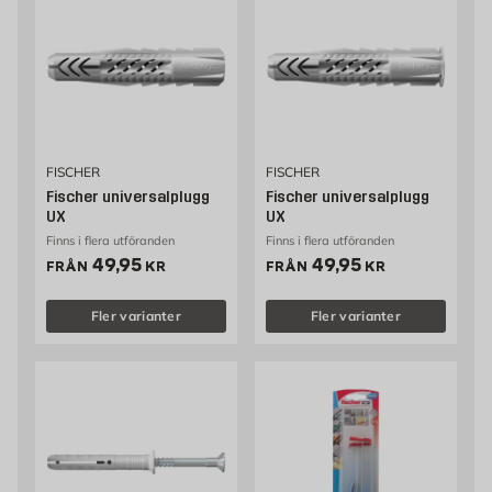
FISCHER
FISCHER
Fischer universalplugg
Fischer universalplugg
UX
UX
Finns i flera utföranden
Finns i flera utföranden
Pris 49.95 kr
Pris 49.95 kr
49,95
49,95
FRÅN
KR
FRÅN
KR
Fler varianter
Fler varianter