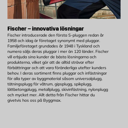
Fischer – innovativa lösningar
Fischer introducerade den första S-pluggen redan år
1958 och idag är företaget synonymt med pluggar.
Familjeföretaget grundades år 1948 i Tyskland och
numera säljs deras pluggar i mer än 120 länder. Fischer
vill erbjuda sina kunder de bästa lösningarna och
produkterna, vilket gör att de alltid strävar efter
förbättringar och att vara föränderliga utefter kunders
behov. I deras sortiment finns pluggar och infästningar
för alla typer av byggmaterial såsom universalplugg,
tätningsplugg för våtrum, gipsplugg, spikplugg,
lättbetongplugg, metallplugg, skivinfästning, nylonplugg
och mycket mer. Allt detta från Fischer hittar du
givetvis hos oss på Byggmax.