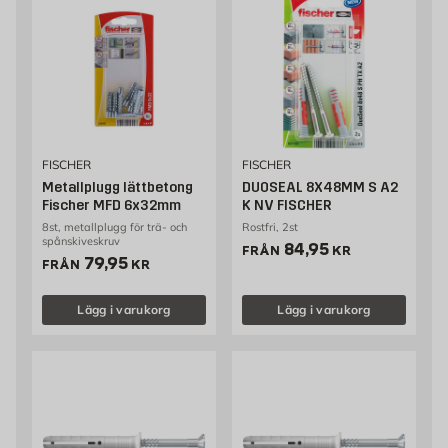
FISCHER
FISCHER
Metallplugg lättbetong
DUOSEAL 8X48MM S A2
Fischer MFD 6x32mm
K NV FISCHER
8st, metallplugg för trä- och
Rostfri, 2st
spånskiveskruv
Pris 84.95 kr
84,95
FRÅN
KR
Pris 79.95 kr
79,95
FRÅN
KR
Lägg i varukorg
Lägg i varukorg