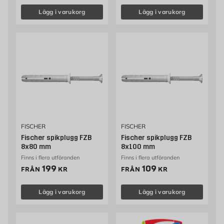
Lägg i varukorg
Lägg i varukorg
FISCHER
FISCHER
Fischer spikplugg FZB
Fischer spikplugg FZB
8x80 mm
8x100 mm
Finns i flera utföranden
Finns i flera utföranden
Pris 199 kr
Pris 109 kr
199
109
FRÅN
KR
FRÅN
KR
Lägg i varukorg
Lägg i varukorg