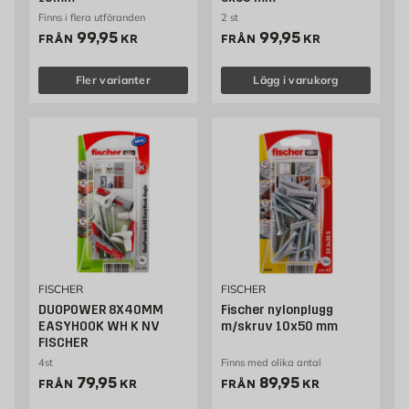
Finns i flera utföranden
2 st
Pris 99.95 kr
Pris 99.95 kr
99,95
99,95
FRÅN
KR
FRÅN
KR
Fler varianter
Lägg i varukorg
FISCHER
FISCHER
DUOPOWER 8X40MM
Fischer nylonplugg
EASYHOOK WH K NV
m/skruv 10x50 mm
FISCHER
4st
Finns med olika antal
Pris 79.95 kr
Pris 89.95 kr
79,95
89,95
FRÅN
KR
FRÅN
KR