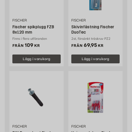
FISCHER
FISCHER
Fischer spikplugg FZB
Skivinfästning Fischer
8x120 mm
DuoTec
Finns i flera utföranden
2st, försänkt träskruv PZ2
Pris 109 kr
Pris 69.95 kr
109
69,95
FRÅN
KR
FRÅN
KR
Lägg i varukorg
Lägg i varukorg
FISCHER
FISCHER