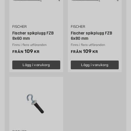
FISCHER
FISCHER
Fischer spikplugg FZB
Fischer spikplugg FZB
8x60 mm
6x80 mm
Finns i flera utföranden
Finns i flera utföranden
Pris 109 kr
Pris 109 kr
109
109
FRÅN
KR
FRÅN
KR
Lägg i varukorg
Lägg i varukorg