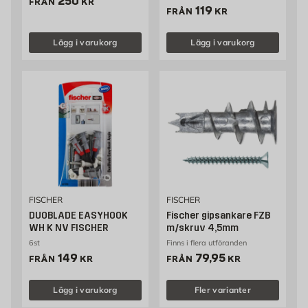
Pris 250 kr
250
FRÅN
KR
Pris 119 kr
119
FRÅN
KR
Lägg i varukorg
Lägg i varukorg
FISCHER
FISCHER
DUOBLADE EASYHOOK
Fischer gipsankare FZB
WH K NV FISCHER
m/skruv 4,5mm
6st
Finns i flera utföranden
Pris 149 kr
Pris 79.95 kr
149
79,95
FRÅN
KR
FRÅN
KR
Lägg i varukorg
Fler varianter