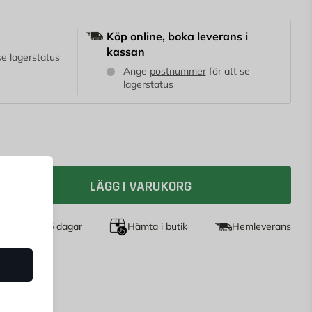
Köp online, boka leverans i
kassan
 se lagerstatus
Ange
postnummer
för att se
lagerstatus
LÄGG I VARUKORG
et köp i 365 dagar
Hämta i butik
Hemleverans