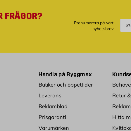
R FRÅGOR?
Pre
Prenumerera på vårt
nyhetsbrev
Handla på Byggmax
Kundse
Butiker och öppettider
Behöver
Leverans
Retur &
Reklamblad
Reklam
Prisgaranti
Hitta m
Varumärken
Kvittok