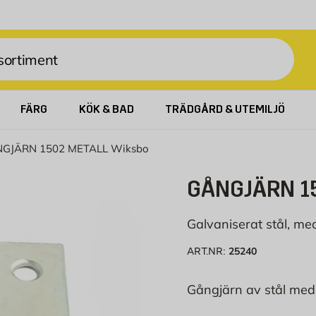
FÄRG
KÖK & BAD
TRÄDGÅRD & UTEMILJÖ
GJÄRN 1502 METALL Wiksbo
GÅNGJÄRN 1
Galvaniserat stål, med
25240
ART.NR:
Gångjärn av stål med r