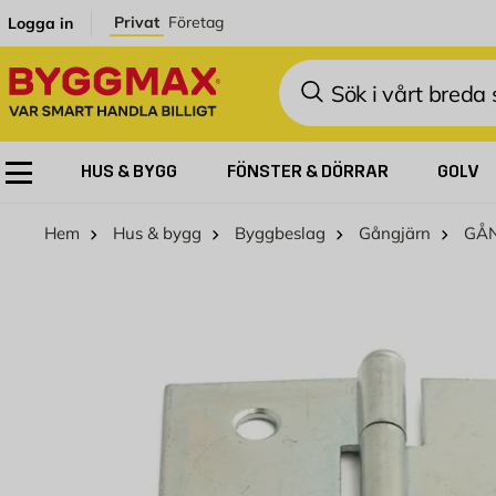
Hoppa till innehållet
Privat
Företag
Logga in
Sök
HUS & BYGG
FÖNSTER & DÖRRAR
GOLV
Hem
Hus & bygg
Byggbeslag
Gångjärn
GÅN