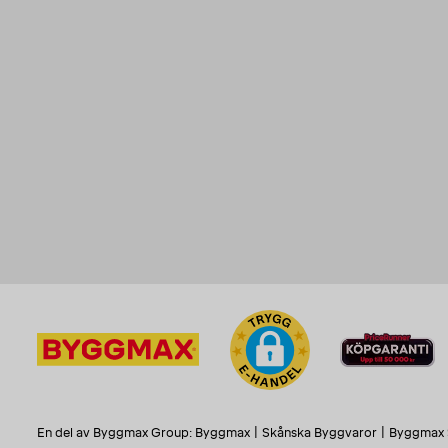
En del av Byggmax Group:
Byggmax
|
Skånska Byggvaror
|
Byggmax 