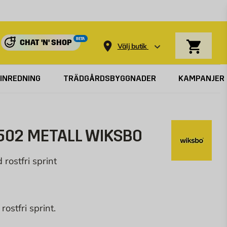
Varukorg
BETA
CHAT 'N' SHOP
Välj butik
INREDNING
TRÄDGÅRDSBYGGNADER
KAMPANJER
502 METALL WIKSBO
 rostfri sprint
ostfri sprint.