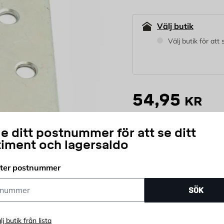
Välj butik
Välj butik för att
54,95
KR
e ditt postnummer för att se ditt
st
timent och lagersaldo
Antal
Prisgaranti
Öpp
fter postnummer
ummer
SÖK
lj butik från lista