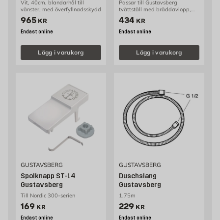
Vit, 40cm, blandarhål till
Passar till Gustavsberg
vänster, med överfyllnadsskydd
tvättställ med bräddavlopp,
min 30mm, max 45mm
Pris 965 kr
Pris 434 kr
965
434
KR
KR
Endast online
Endast online
Lägg i varukorg
Lägg i varukorg
GUSTAVSBERG
GUSTAVSBERG
Spolknapp ST-14
Duschslang
Gustavsberg
Gustavsberg
Till Nordic 300-serien
1,75m
Pris 169 kr
Pris 229 kr
169
229
KR
KR
Endast online
Endast online