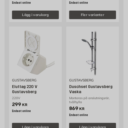
Endast online
Endast online
Lägg i varukorg
Fler varianter
GUSTAVSBERG
GUSTAVSBERG
Eluttag 220 V
Duschset Gustavsberg
Gustavsberg
Vaska
220V
Monteras på anslutningsrör,
tvålhylla
Pris 299 kr
299
KR
Pris 869 kr
869
KR
Endast online
Endast online
Lägg i varukorg
Lägg i varukorg