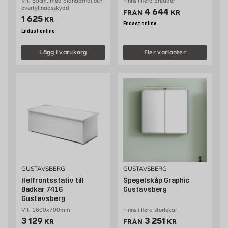
Vit, 50cm, med blandarhål och
Finns i flera bredder
överfyllnadsskydd
Pris 4644 kr
4 644
FRÅN
KR
Pris 1625 kr
1 625
KR
Endast online
Endast online
Lägg i varukorg
Fler varianter
GUSTAVSBERG
GUSTAVSBERG
Helfrontsstativ till
Spegelskåp Graphic
Badkar 7416
Gustavsberg
Gustavsberg
Vit, 1600x700mm
Finns i flera storlekar
Pris 3129 kr
Pris 3251 kr
3 129
3 251
KR
FRÅN
KR