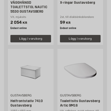
VÄGGHÄNGD
X-ringar Gustavsberg
TOALETTSTOL NAUTIC
5530 GUSTAVSBERG
Vit, mjuksits
2st, till diskbänksblandare
Pris 2054 kr
Pris 59 kr
2 054
59
KR
KR
Endast online
Endast online
Lägg i varukorg
Lägg i varukorg
GUSTAVSBERG
GUSTAVSBERG
Helfrontstativ 7410
Toalettsits Gustavsberg
Gustavsberg
Artic 9M16
1050 x 650 mm
Vit, softclose, quick release, till