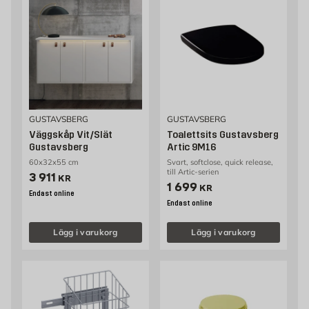
GUSTAVSBERG
GUSTAVSBERG
Väggskåp Vit/Slät
Toalettsits Gustavsberg
Gustavsberg
Artic 9M16
60x32x55 cm
Svart, softclose, quick release,
till Artic-serien
Pris 3911 kr
3 911
KR
Pris 1699 kr
1 699
KR
Endast online
Endast online
Lägg i varukorg
Lägg i varukorg