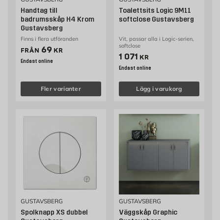
Handtag till
Toalettsits Logic 9M11
badrumsskåp H4 Krom
softclose Gustavsberg
Gustavsberg
Finns i flera utföranden
Vit, passar alla i Logic-serien,
softclose
Pris 69 kr
69
FRÅN
KR
Pris 1071 kr
1 071
KR
Endast online
Endast online
Fler varianter
Lägg i varukorg
GUSTAVSBERG
GUSTAVSBERG
Spolknapp XS dubbel
Väggskåp Graphic