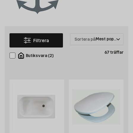
Sortera på:
Filtrera
Prod
67
träffar
Butiksvara
(
2
)