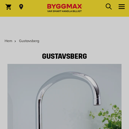
Hoppa till innehållet
Sök
Varukorg
Hem
Gustavsberg
GUSTAVSBERG