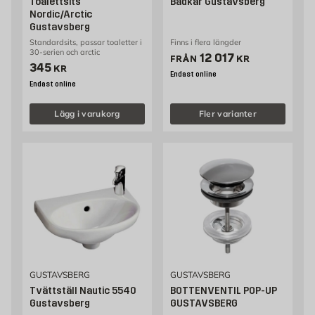
Toalettsits
Badkar Gustavsberg
Nordic/Arctic
Gustavsberg
Standardsits, passar toaletter i
Finns i flera längder
30-serien och arctic
Pris 12017 kr
12 017
FRÅN
KR
Pris 345 kr
345
KR
Endast online
Endast online
Lägg i varukorg
Fler varianter
GUSTAVSBERG
GUSTAVSBERG
Tvättställ Nautic 5540
BOTTENVENTIL POP-UP
Gustavsberg
GUSTAVSBERG