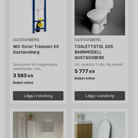
GUSTAVSBERG
GUSTAVSBERG
WC-fixtur Triomont XS
TOALETTSTOL 305
Gustavsberg
BARNMODELL
GUSTAVSBERG
Spolsystem till vägghängda
Vit, mjuksits, S-lås, låg modell
toalettstolar, inkl
Pris 5777 kr
5 777
KR
monteringsdetaljer
Pris 3583 kr
3 583
KR
Endast online
Endast online
Lägg i varukorg
Lägg i varukorg