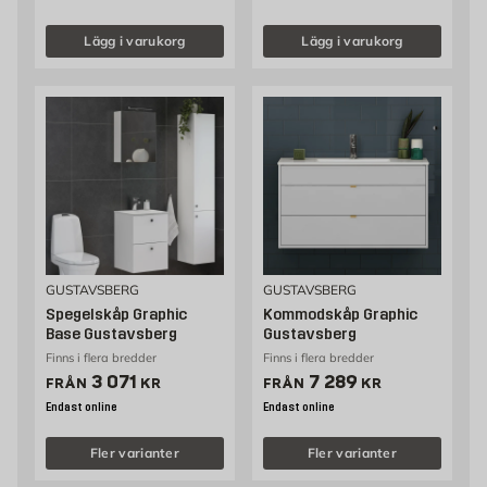
Lägg i varukorg
Lägg i varukorg
GUSTAVSBERG
GUSTAVSBERG
Spegelskåp Graphic
Kommodskåp Graphic
Base Gustavsberg
Gustavsberg
Finns i flera bredder
Finns i flera bredder
Pris 3071 kr
Pris 7289 kr
3 071
7 289
FRÅN
KR
FRÅN
KR
Endast online
Endast online
Fler varianter
Fler varianter