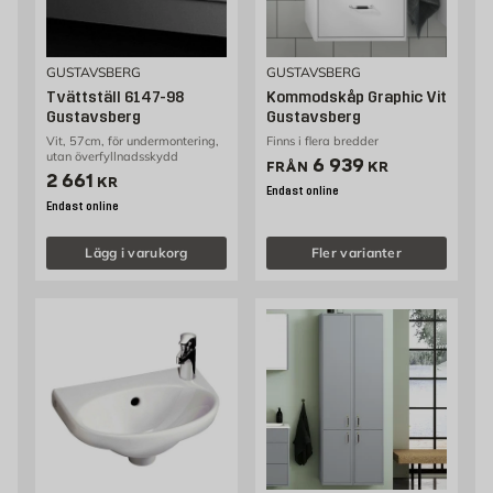
GUSTAVSBERG
GUSTAVSBERG
Tvättställ 6147-98
Kommodskåp Graphic Vit
Gustavsberg
Gustavsberg
Vit, 57cm, för undermontering,
Finns i flera bredder
utan överfyllnadsskydd
Pris 6939 kr
6 939
FRÅN
KR
Pris 2661 kr
2 661
KR
Endast online
Endast online
Lägg i varukorg
Fler varianter