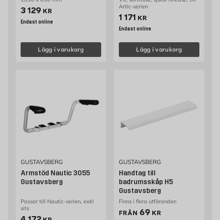
Artic-serien
Pris 3129 kr
3 129
KR
Pris 1171 kr
1 171
KR
Endast online
Endast online
Lägg i varukorg
Lägg i varukorg
GUSTAVSBERG
GUSTAVSBERG
Armstöd Nautic 3055
Handtag till
Gustavsberg
badrumsskåp H5
Gustavsberg
Passar till Nautic-serien, exkl
Finns i flera utföranden
sits
Pris 69 kr
69
FRÅN
KR
Pris 4172 kr
4 172