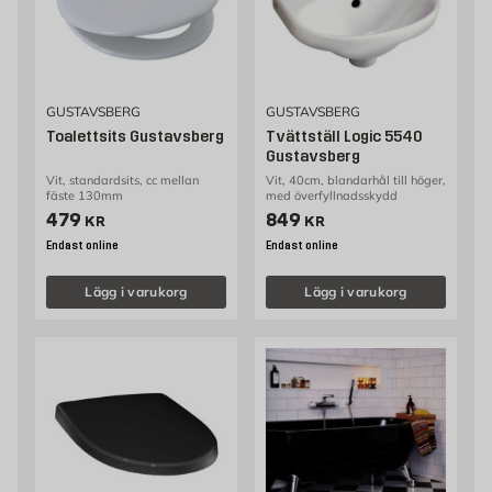
GUSTAVSBERG
GUSTAVSBERG
Toalettsits Gustavsberg
Tvättställ Logic 5540
Gustavsberg
Vit, standardsits, cc mellan
Vit, 40cm, blandarhål till höger,
fäste 130mm
med överfyllnadsskydd
Pris 479 kr
Pris 849 kr
479
849
KR
KR
Endast online
Endast online
Lägg i varukorg
Lägg i varukorg