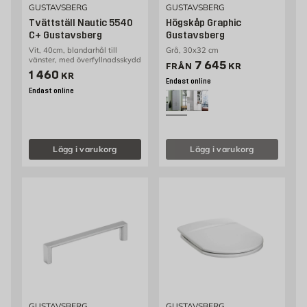
GUSTAVSBERG
GUSTAVSBERG
Tvättställ Nautic 5540
Högskåp Graphic
C+ Gustavsberg
Gustavsberg
Vit, 40cm, blandarhål till
Grå, 30x32 cm
vänster, med överfyllnadsskydd
Pris 6551 kr
7 645
FRÅN
KR
Pris 1460 kr
1 460
KR
Endast online
Endast online
Lägg i varukorg
Lägg i varukorg
GUSTAVSBERG
GUSTAVSBERG