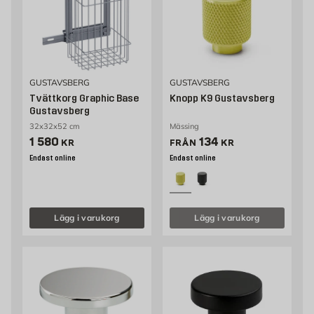
GUSTAVSBERG
GUSTAVSBERG
Tvättkorg Graphic Base
Knopp K9 Gustavsberg
Gustavsberg
32x32x52 cm
Mässing
Pris 1580 kr
Pris 134 kr
1 580
134
KR
FRÅN
KR
Endast online
Endast online
Lägg i varukorg
Lägg i varukorg