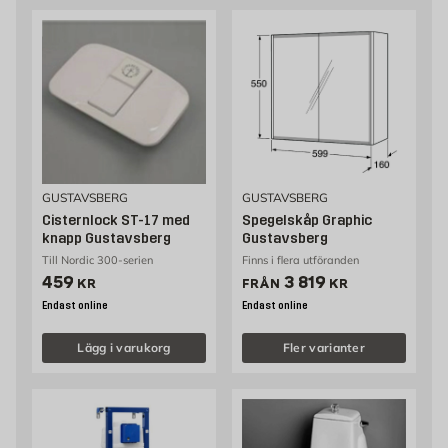
GUSTAVSBERG
GUSTAVSBERG
Cisternlock ST-17 med
Spegelskåp Graphic
knapp Gustavsberg
Gustavsberg
Till Nordic 300-serien
Finns i flera utföranden
Pris 459 kr
Pris 3819 kr
459
3 819
KR
FRÅN
KR
Endast online
Endast online
Lägg i varukorg
Fler varianter