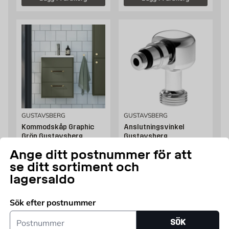
GUSTAVSBERG
GUSTAVSBERG
Kommodskåp Graphic
Anslutningsvinkel
Grön Gustavsberg
Gustavsberg
Finns i flera bredder
Till bänkdiskmaskin
Ange ditt postnummer för att
Pris 8204 kr
Pris 399 kr
8 204
399
FRÅN
KR
KR
se ditt sortiment och
Endast online
Endast online
lagersaldo
Fler varianter
Lägg i varukorg
Sök efter postnummer
Postnummer
SÖK