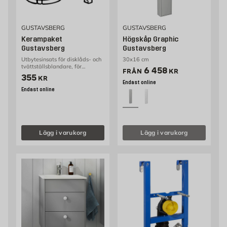
GUSTAVSBERG
GUSTAVSBERG
Kerampaket
Högskåp Graphic
Gustavsberg
Gustavsberg
Utbytesinsats för disklåds- och
30x16 cm
tvättställsblandare, för
Pris 5521 kr
6 458
FRÅN
KR
ettgreppsblandare
Pris 355 kr
355
KR
Endast online
Endast online
Lägg i varukorg
Lägg i varukorg