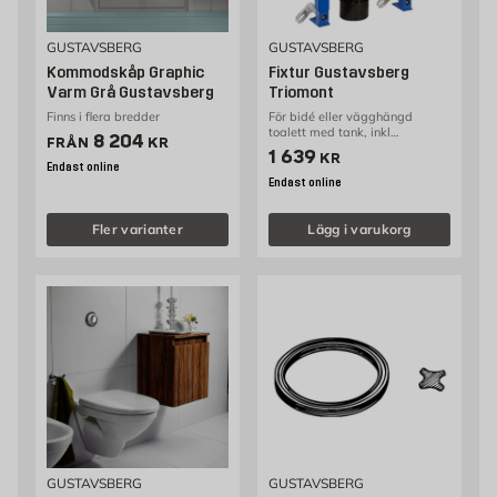
GUSTAVSBERG
GUSTAVSBERG
Kommodskåp Graphic
Fixtur Gustavsberg
Varm Grå Gustavsberg
Triomont
Finns i flera bredder
För bidé eller vägghängd
toalett med tank, inkl
Pris 8204 kr
8 204
FRÅN
KR
monteringsdetaljer
Pris 1639 kr
1 639
KR
Endast online
Endast online
Fler varianter
Lägg i varukorg
GUSTAVSBERG
GUSTAVSBERG