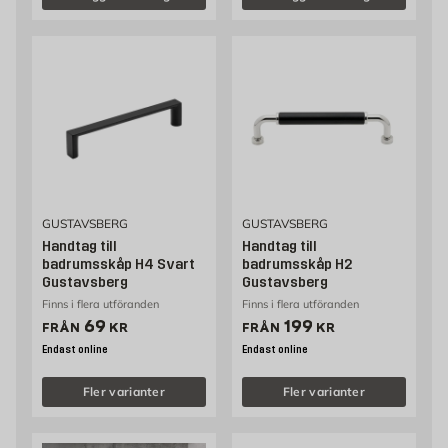
GUSTAVSBERG
GUSTAVSBERG
Handtag till
Handtag till
badrumsskåp H4 Svart
badrumsskåp H2
Gustavsberg
Gustavsberg
Finns i flera utföranden
Finns i flera utföranden
Pris 69 kr
Pris 199 kr
69
199
FRÅN
KR
FRÅN
KR
Endast online
Endast online
Fler varianter
Fler varianter