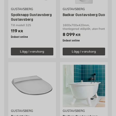
GUSTAVSBERG
GUSTAVSBERG
Spolknapp Gustavsberg
Badkar Gustavsberg Duo
Gustavsberg
Till modell 325
1600x700x420mm,
titanlegerad stålplåt, utan front
Pris 119 kr
119
KR
Pris 8099 kr
8 099
KR
Endast online
Endast online
Lägg i varukorg
Lägg i varukorg
GUSTAVSBERG
GUSTAVSBERG