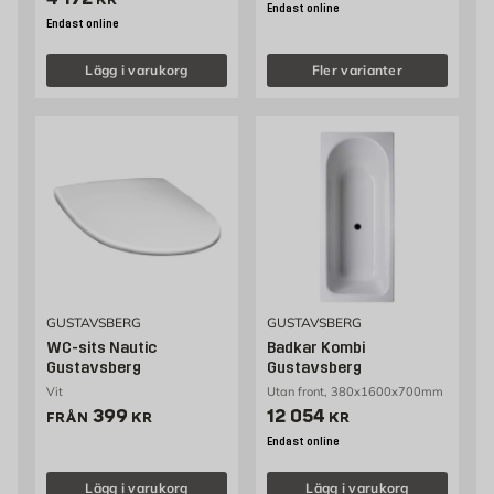
KR
Endast online
Endast online
Lägg i varukorg
Fler varianter
GUSTAVSBERG
GUSTAVSBERG
WC-sits Nautic
Badkar Kombi
Gustavsberg
Gustavsberg
Vit
Utan front, 380x1600x700mm
Pris 399 kr
Pris 12054 kr
399
12 054
FRÅN
KR
KR
Endast online
Lägg i varukorg
Lägg i varukorg