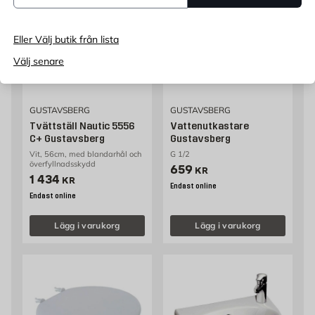
Eller Välj butik från lista
Välj senare
GUSTAVSBERG
GUSTAVSBERG
Tvättställ Nautic 5556
Vattenutkastare
C+ Gustavsberg
Gustavsberg
Vit, 56cm, med blandarhål och
G 1/2
överfyllnadsskydd
Pris 659 kr
659
KR
Pris 1434 kr
1 434
KR
Endast online
Endast online
Lägg i varukorg
Lägg i varukorg