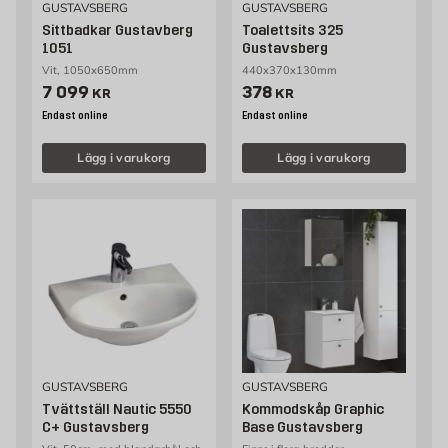
GUSTAVSBERG
GUSTAVSBERG
Sittbadkar Gustavberg
Toalettsits 325
1051
Gustavsberg
Vit, 1050x650mm
440x370x130mm
Pris 7099 kr
Pris 378 kr
7 099
378
KR
KR
Endast online
Endast online
Lägg i varukorg
Lägg i varukorg
GUSTAVSBERG
GUSTAVSBERG
Tvättställ Nautic 5550
Kommodskåp Graphic
C+ Gustavsberg
Base Gustavsberg