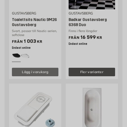
GUSTAVSBERG
GUSTAVSBERG
Toalettsits Nautic 9M26
Badkar Gustavsberg
Gustavsberg
6368 Duo
Svart, passar till Nautic-serien,
Finns i flera längder
softclose
Pris 16599 kr
16 599
FRÅN
KR
Pris 917 kr
1 003
FRÅN
KR
Endast online
Endast online
Lägg i varukorg
Fler varianter