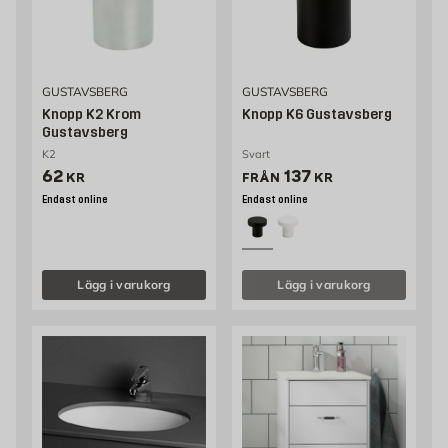
GUSTAVSBERG
GUSTAVSBERG
Knopp K2 Krom
Knopp K6 Gustavsberg
Gustavsberg
K2
Svart
Pris 62 kr
Pris 137 kr
62
137
KR
FRÅN
KR
Endast online
Endast online
Lägg i varukorg
Lägg i varukorg