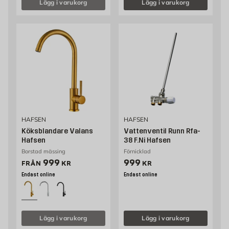
Lägg i varukorg
Lägg i varukorg
HAFSEN
HAFSEN
Köksblandare Valans
Vattenventil Runn Rfa-
Hafsen
38 F.Ni Hafsen
Borstad mässing
Förnicklad
Pris 999 kr
Pris 999 kr
999
999
FRÅN
KR
KR
Endast online
Endast online
Lägg i varukorg
Lägg i varukorg