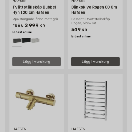
HAFSEN
HAFSEN
Tvättställskåp Dubbel
Bänkskiva Rogen 60 Cm
Hyn 120 cm Hafsen
Hafsen
Mjukstängade lådor, matt grå
Passar till tvättställsskåp
Rogen, blank vit
Pris 3999 kr
3 999
FRÅN
KR
Pris 549 kr
549
KR
Endast online
Endast online
Lägg i varukorg
Lägg i varukorg
HAFSEN
HAFSEN