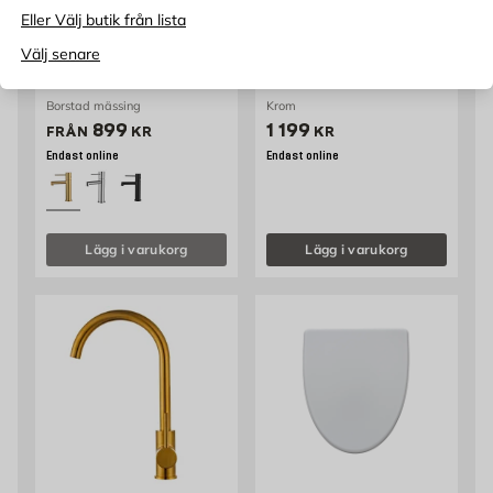
Eller Välj butik från lista
HAFSEN
HAFSEN
Välj senare
Tvättställsblandare
Takdusch Hymer Hafsen
Edda Hafsen
Borstad mässing
Krom
Pris 899 kr
Pris 1199 kr
899
1 199
FRÅN
KR
KR
Endast online
Endast online
Lägg i varukorg
Lägg i varukorg