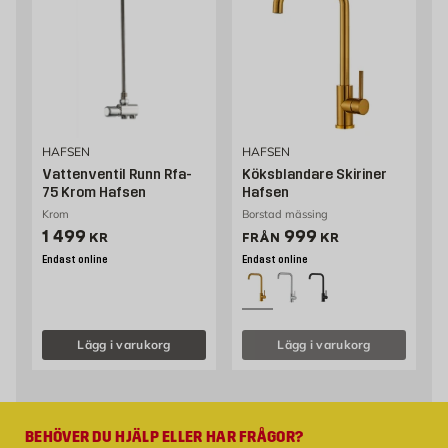
HAFSEN
HAFSEN
Vattenventil Runn Rfa-
Köksblandare Skiriner
75 Krom Hafsen
Hafsen
Krom
Borstad mässing
Pris 1499 kr
Pris 999 kr
1 499
999
KR
FRÅN
KR
Endast online
Endast online
Lägg i varukorg
Lägg i varukorg
BEHÖVER DU HJÄLP ELLER HAR FRÅGOR?