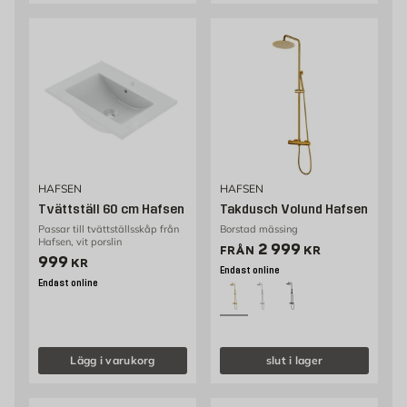
HAFSEN
HAFSEN
Tvättställ 60 cm Hafsen
Takdusch Volund Hafsen
Passar till tvättställsskåp från
Borstad mässing
Hafsen, vit porslin
Pris 2999 kr
2 999
FRÅN
KR
Pris 999 kr
999
KR
Endast online
Endast online
Lägg i varukorg
slut i lager