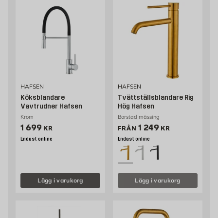
HAFSEN
HAFSEN
Köksblandare
Tvättställsblandare Rig
Vavtrudner Hafsen
Hög Hafsen
Krom
Borstad mässing
Pris 1699 kr
Pris 1249 kr
1 699
1 249
KR
FRÅN
KR
Endast online
Endast online
Lägg i varukorg
Lägg i varukorg