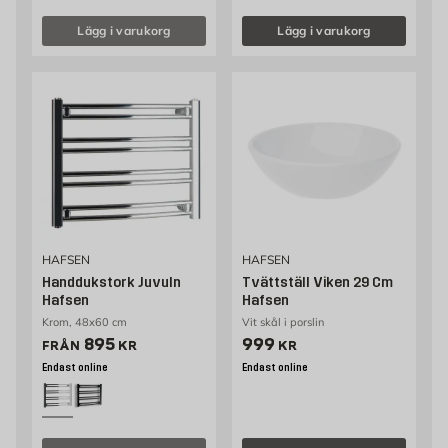
Lägg i varukorg
Lägg i varukorg
HAFSEN
HAFSEN
Handdukstork Juvuln
Tvättställ Viken 29 Cm
Hafsen
Hafsen
Krom, 48x60 cm
Vit skål i porslin
Pris 895 kr
Pris 999 kr
895
999
FRÅN
KR
KR
Endast online
Endast online