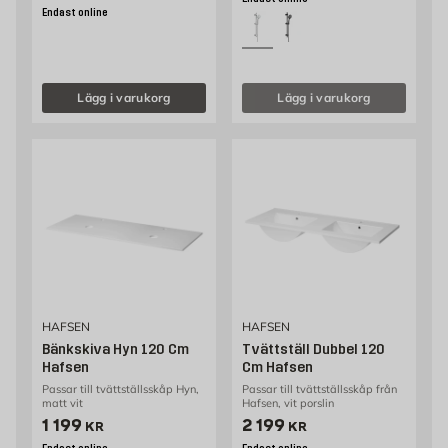
Endast online
Lägg i varukorg
Lägg i varukorg
HAFSEN
HAFSEN
Bänkskiva Hyn 120 Cm
Tvättställ Dubbel 120
Hafsen
Cm Hafsen
Passar till tvättställsskåp Hyn,
Passar till tvättställsskåp från
matt vit
Hafsen, vit porslin
Pris 1199 kr
Pris 2199 kr
1 199
2 199
KR
KR