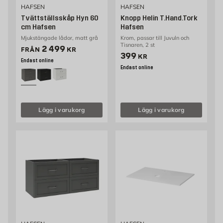
HAFSEN
HAFSEN
Tvättställsskåp Hyn 60
Knopp Helin T.Hand.Tork
cm Hafsen
Hafsen
Mjukstängade lådor, matt grå
Krom, passar till Juvuln och
Tisnaren, 2 st
Pris 2499 kr
2 499
FRÅN
KR
Pris 399 kr
399
KR
Endast online
Endast online
Lägg i varukorg
Lägg i varukorg