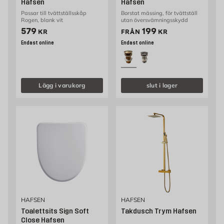
Hafsen
Hafsen
Passar till tvättställsskåp
Borstat mässing, för tvättställ
Rogen, blank vit
utan översvämningsskydd
Pris 579 kr
Pris 199 kr
579
199
KR
FRÅN
KR
Endast online
Endast online
Lägg i varukorg
slut i lager
HAFSEN
HAFSEN
Toalettsits Sign Soft
Takdusch Trym Hafsen
Close Hafsen