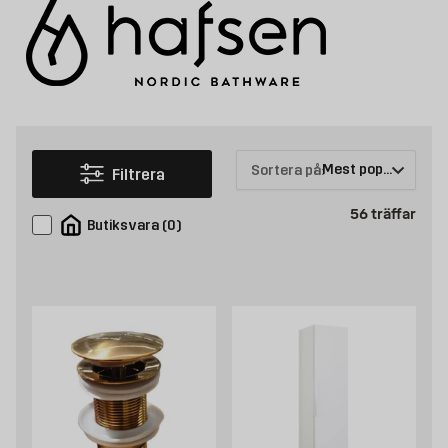
Sortera på:
Filtrera
Prod
56
träffar
Butiksvara
(
0
)