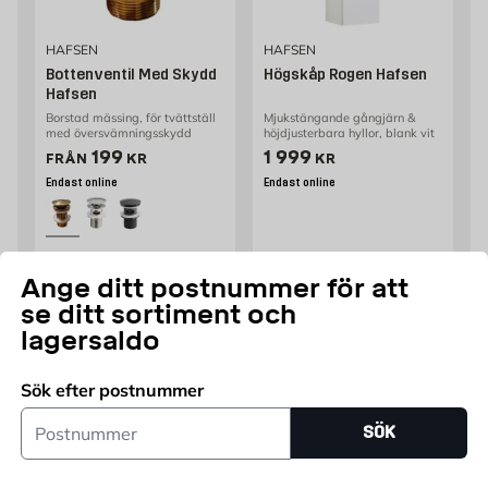
HAFSEN
HAFSEN
Bottenventil Med Skydd
Högskåp Rogen Hafsen
Hafsen
Borstad mässing, för tvättställ
Mjukstängande gångjärn &
med översvämningsskydd
höjdjusterbara hyllor, blank vit
Pris 199 kr
Pris 1999 kr
199
1 999
FRÅN
KR
KR
Endast online
Endast online
Lägg i varukorg
Lägg i varukorg
Ange ditt postnummer för att
se ditt sortiment och
lagersaldo
Sök efter postnummer
Postnummer
SÖK