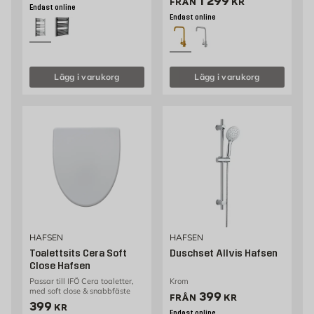
Pris 1299 kr
1 299
FRÅN
KR
Endast online
Endast online
Lägg i varukorg
Lägg i varukorg
HAFSEN
HAFSEN
Toalettsits Cera Soft
Duschset Allvis Hafsen
Close Hafsen
Passar till IFÖ Cera toaletter,
Krom
med soft close & snabbfäste
Pris 399 kr
399
FRÅN
KR
Pris 399 kr
399
KR
Endast online