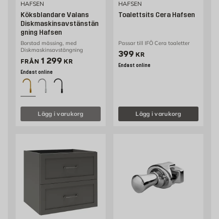
HAFSEN
HAFSEN
Köksblandare Valans
Toalettsits Cera Hafsen
Diskmaskinsavstänstän
gning Hafsen
Borstad mässing, med
Passar till IFÖ Cera toaletter
Diskmaskinsavstängning
Pris 399 kr
399
KR
Pris 1299 kr
1 299
FRÅN
KR
Endast online
Endast online
Lägg i varukorg
Lägg i varukorg