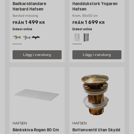
Badkarsblandare
Handdukstork Yngaren
Harbard Hafsen
Hafsen
Borstad mässing
Krom, 80x50 cm
Pris 1499 kr
Pris 1699 kr
1 499
1 699
FRÅN
KR
FRÅN
KR
Endast online
Endast online
Lägg i varukorg
Lägg i varukorg
HAFSEN
HAFSEN
Bänkskiva Rogen 80 Cm
Bottenventil Utan Skydd