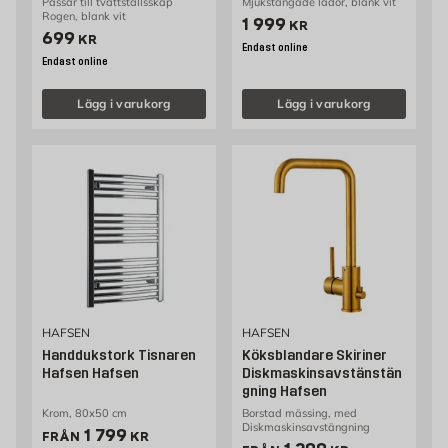
Passar till tvättställsskåp
Mjukstängade lådor, blank vit
Rogen, blank vit
Pris 1999 kr
1 999
KR
Pris 699 kr
699
KR
Endast online
Endast online
Lägg i varukorg
Lägg i varukorg
HAFSEN
HAFSEN
Handdukstork Tisnaren
Köksblandare Skiriner
Hafsen Hafsen
Diskmaskinsavstänstän
gning Hafsen
Krom, 80x50 cm
Borstad mässing, med
Diskmaskinsavstängning
Pris 1799 kr
1 799
FRÅN
KR