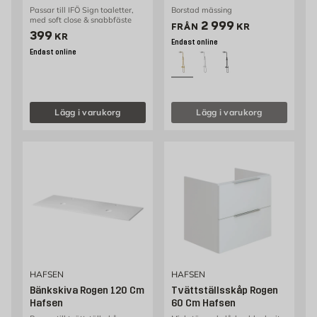
Passar till IFÖ Sign toaletter,
Borstad mässing
med soft close & snabbfäste
Pris 2999 kr
2 999
FRÅN
KR
Pris 399 kr
399
KR
Endast online
Endast online
Lägg i varukorg
Lägg i varukorg
HAFSEN
HAFSEN
Bänkskiva Rogen 120 Cm
Tvättställsskåp Rogen
Hafsen
60 Cm Hafsen