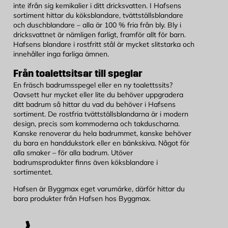
inte ifrån sig kemikalier i ditt dricksvatten. I Hafsens
sortiment hittar du köksblandare, tvättställsblandare
och duschblandare – alla är 100 % fria från bly. Bly i
dricksvattnet är nämligen farligt, framför allt för barn.
Hafsens blandare i rostfritt stål är mycket slitstarka och
innehåller inga farliga ämnen.
Från toalettsitsar till speglar
En fräsch badrumsspegel eller en ny toalettssits?
Oavsett hur mycket eller lite du behöver uppgradera
ditt badrum så hittar du vad du behöver i Hafsens
sortiment. De rostfria tvättställsblandarna är i modern
design, precis som kommoderna och takduscharna.
Kanske renoverar du hela badrummet, kanske behöver
du bara en handdukstork eller en bänkskiva. Något för
alla smaker – för alla badrum. Utöver
badrumsprodukter finns även köksblandare i
sortimentet.
Hafsen är Byggmax eget varumärke, därför hittar du
bara produkter från Hafsen hos Byggmax.