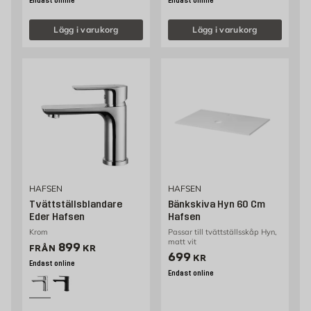
Endast online
Endast online
Lägg i varukorg
Lägg i varukorg
HAFSEN
HAFSEN
Tvättställsblandare
Bänkskiva Hyn 60 Cm
Eder Hafsen
Hafsen
Krom
Passar till tvättställsskåp Hyn,
matt vit
Pris 899 kr
899
FRÅN
KR
Pris 699 kr
699
KR
Endast online
Endast online