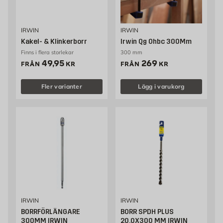
IRWIN
IRWIN
Kakel- & Klinkerborr
Irwin Qg Ohbc 300Mm
Finns i flera storlekar
300 mm
Pris 49.95 kr
Pris 269 kr
49,95
269
FRÅN
KR
FRÅN
KR
Fler varianter
Lägg i varukorg
IRWIN
IRWIN
BORRFÖRLÄNGARE
BORR SPDH PLUS
300MM IRWIN
20.0X300 MM IRWIN