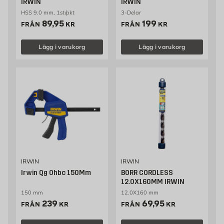
IRWIN
IRWIN
HSS 9.0 mm, 1st/pkt
3-Delar
Pris 89.95 kr
Pris 199 kr
89,95
199
FRÅN
KR
FRÅN
KR
Lägg i varukorg
Lägg i varukorg
IRWIN
IRWIN
Irwin Qg Ohbc 150Mm
BORR CORDLESS
12.0X160MM IRWIN
150 mm
12.0X160 mm
Pris 239 kr
Pris 69.95 kr
239
69,95
FRÅN
KR
FRÅN
KR