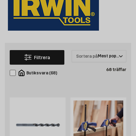
Sortera på:
Filtrera
Prod
68
träffar
Butiksvara
(
68
)