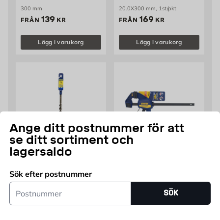
300 mm
20.0X300 mm, 1st/pkt
Pris 139 kr
Pris 169 kr
139
169
FRÅN
KR
FRÅN
KR
Lägg i varukorg
Lägg i varukorg
Ange ditt postnummer för att
se ditt sortiment och
lagersaldo
IRWIN
IRWIN
BORR SPDH PLUS
Irwin Qg Ohbc 450Mm
Sök efter postnummer
16.0X300 MM IRWIN
Postnummer
16.0X300 mm, 1st/pkt
450 mm
SÖK
Pris 129 kr
Pris 299 kr
129
299
FRÅN
KR
FRÅN
KR
Lägg i varukorg
Lägg i varukorg