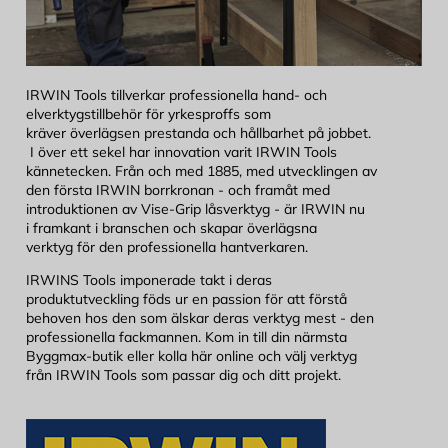
IRWIN Tools tillverkar professionella hand- och
elverktygstillbehör för yrkesproffs som
kräver överlägsen prestanda och hållbarhet på jobbet.
I över ett sekel har innovation varit IRWIN Tools
kännetecken. Från och med 1885, med utvecklingen av
den första IRWIN borrkronan - och framåt med
introduktionen av Vise-Grip låsverktyg - är IRWIN nu
i framkant i branschen
och skapar överlägsna
verktyg för den professionella hantverkaren.
IRWINS Tools imponerade takt i deras
produktutveckling föds ur en passion för att förstå
behoven hos den som älskar deras verktyg mest - den
professionella fackmannen. Kom in till din närmsta
Byggmax-butik eller kolla här online och välj verktyg
från IRWIN Tools som passar dig och ditt projekt.