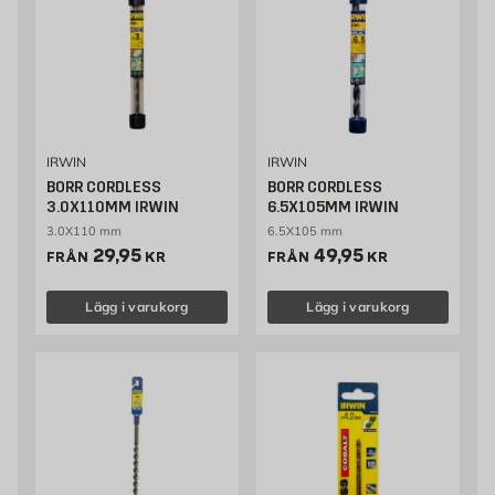
IRWIN
IRWIN
BORR CORDLESS
BORR CORDLESS
3.0X110MM IRWIN
6.5X105MM IRWIN
3.0X110 mm
6.5X105 mm
Pris 29.95 kr
Pris 49.95 kr
29,95
49,95
FRÅN
KR
FRÅN
KR
Lägg i varukorg
Lägg i varukorg