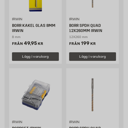
IRWIN
IRWIN
BORR KAKEL GLAS 8MM
BORR SPDH QUAD
IRWIN
12X260MM IRWIN
8 mm
12X260 mm
Pris 49.95 kr
Pris 199 kr
49,95
199
FRÅN
KR
FRÅN
KR
Lägg i varukorg
Lägg i varukorg
IRWIN
IRWIN