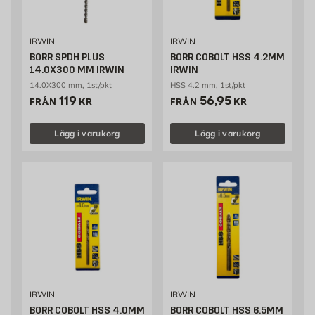
IRWIN
IRWIN
BORR SPDH PLUS
BORR COBOLT HSS 4.2MM
14.0X300 MM IRWIN
IRWIN
14.0X300 mm, 1st/pkt
HSS 4.2 mm, 1st/pkt
Pris 119 kr
Pris 56.95 kr
119
56,95
FRÅN
KR
FRÅN
KR
Lägg i varukorg
Lägg i varukorg
IRWIN
IRWIN
BORR COBOLT HSS 4.0MM
BORR COBOLT HSS 6.5MM