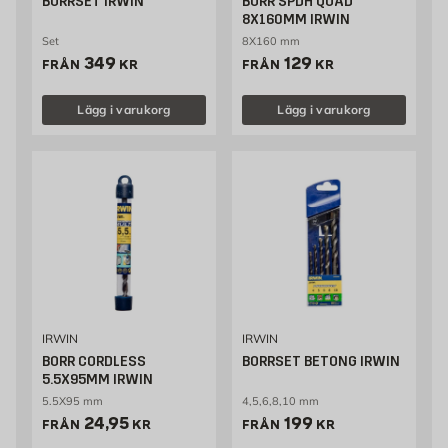
BORRSET IRWIN
BORR SPDH QUAD
8X160MM IRWIN
Set
8X160 mm
Pris 349 kr
Pris 129 kr
349
129
FRÅN
KR
FRÅN
KR
Lägg i varukorg
Lägg i varukorg
IRWIN
IRWIN
BORR CORDLESS
BORRSET BETONG IRWIN
5.5X95MM IRWIN
5.5X95 mm
4,5,6,8,10 mm
Pris 24.95 kr
Pris 199 kr
24,95
199
FRÅN
KR
FRÅN
KR