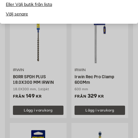
Eller Välj butik från lista
Välj senare
IRWIN
IRWIN
BORR SPDH PLUS
Irwin Rec Pro Clamp
18.0X300 MM IRWIN
600Mm
18.0X300 mm, 1st/pkt
600 mm
Pris 149 kr
Pris 329 kr
149
329
FRÅN
KR
FRÅN
KR
Lägg i varukorg
Lägg i varukorg