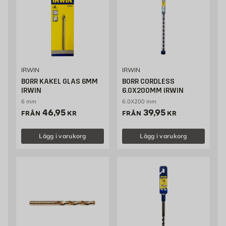
IRWIN
IRWIN
BORR KAKEL GLAS 6MM
BORR CORDLESS
IRWIN
6.0X200MM IRWIN
6 mm
6.0X200 mm
Pris 46.95 kr
Pris 39.95 kr
46,95
39,95
FRÅN
KR
FRÅN
KR
Lägg i varukorg
Lägg i varukorg