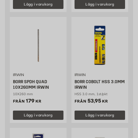
Lägg i varukorg
Lägg i varukorg
IRWIN
IRWIN
BORR SPDH QUAD
BORR COBOLT HSS 3.0MM
10X260MM IRWIN
IRWIN
10X260 mm
HSS 3.0 mm, 1st/pkt
Pris 179 kr
Pris 53.95 kr
179
53,95
FRÅN
KR
FRÅN
KR
Lägg i varukorg
Lägg i varukorg