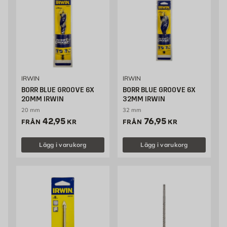
IRWIN
IRWIN
BORR BLUE GROOVE 6X
BORR BLUE GROOVE 6X
20MM IRWIN
32MM IRWIN
20 mm
32 mm
Pris 42.95 kr
Pris 76.95 kr
42,95
76,95
FRÅN
KR
FRÅN
KR
Lägg i varukorg
Lägg i varukorg