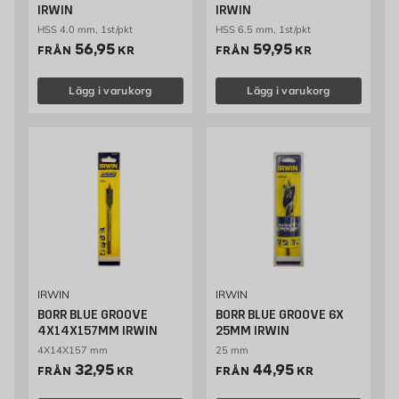
IRWIN
IRWIN
HSS 4.0 mm, 1st/pkt
HSS 6.5 mm, 1st/pkt
Pris 56.95 kr
Pris 59.95 kr
56,95
59,95
FRÅN
KR
FRÅN
KR
Lägg i varukorg
Lägg i varukorg
IRWIN
IRWIN
BORR BLUE GROOVE
BORR BLUE GROOVE 6X
4X14X157MM IRWIN
25MM IRWIN
4X14X157 mm
25 mm
Pris 32.95 kr
Pris 44.95 kr
32,95
44,95
FRÅN
KR
FRÅN
KR