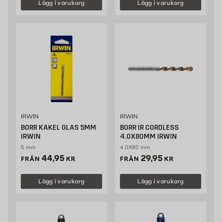
Lägg i varukorg
Lägg i varukorg
IRWIN
IRWIN
BORR KAKEL GLAS 5MM
BORR IR CORDLESS
IRWIN
4.0X80MM IRWIN
5 mm
4.0X80 mm
Pris 44.95 kr
Pris 29.95 kr
44,95
29,95
FRÅN
KR
FRÅN
KR
Lägg i varukorg
Lägg i varukorg