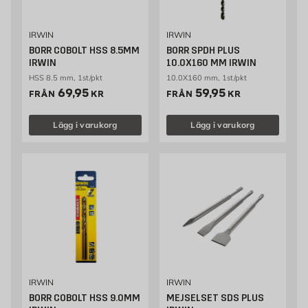
IRWIN
IRWIN
BORR COBOLT HSS 8.5MM
BORR SPDH PLUS
IRWIN
10.0X160 MM IRWIN
HSS 8.5 mm, 1st/pkt
10.0X160 mm, 1st/pkt
Pris 69.95 kr
Pris 59.95 kr
69,95
59,95
FRÅN
KR
FRÅN
KR
Lägg i varukorg
Lägg i varukorg
IRWIN
IRWIN
BORR COBOLT HSS 9.0MM
MEJSELSET SDS PLUS