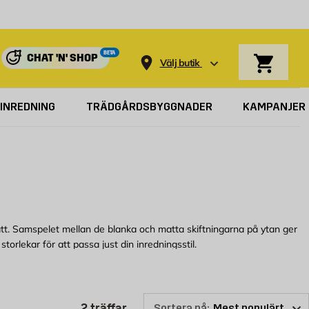
Varukorg
BETA
CHAT 'N' SHOP
Välj butik
INREDNING
TRÄDGÅRDSBYGGNADER
KAMPANJER
 sätt. Samspelet mellan de blanka och matta skiftningarna på ytan ger
torlekar för att passa just din inredningsstil.
 Hos oss på Byggmax kan du enkelt köpa
klinker efter yta
, allt från
Produktlistan är uppdaterad: 2 t
2
träffar
Sortera på: