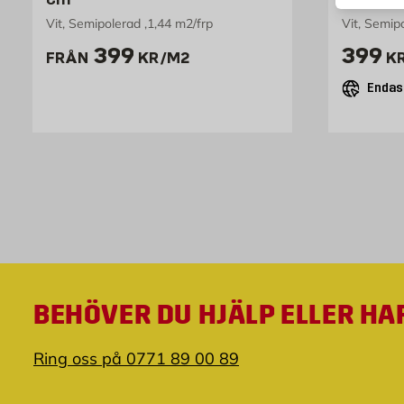
Vit, Semipolerad ,1,44 m2/frp
Vit, Semip
Pris 399 kr /m2
Pris 
399
399
FRÅN
KR
/M2
K
Endast
BEHÖVER DU HJÄLP ELLER HA
Ring oss på 0771 89 00 89