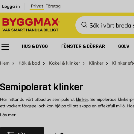
Hoppa till innehållet
Privat
Företag
Logga in
Sök
HUS & BYGG
FÖNSTER & DÖRRAR
GOLV
Hem
Kök & bad
Kakel & klinker
Klinker
Klinker eft
Semipolerat klinker
Här hittar du vårt utbud av semipolerat
klinker
. Semipolerade klinkerpl
ett vackert färgspel och kan hjälpa till att skapa en effektfull miljö. H
Läs mer
Köp semipolerat klinker hos Byggmax
Vi har semipolerat klinker för alla typer av renoveringsprojekt, kika i 