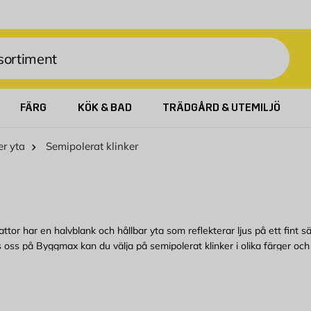
FÄRG
KÖK & BAD
TRÄDGÅRD & UTEMILJÖ
er yta
Semipolerat klinker
attor har en halvblank och hållbar yta som reflekterar ljus på ett fint
os oss på Byggmax kan du välja på semipolerat klinker i olika färger och s
vårt sortiment för att hitta det som passar till golvet i just ditt hem.