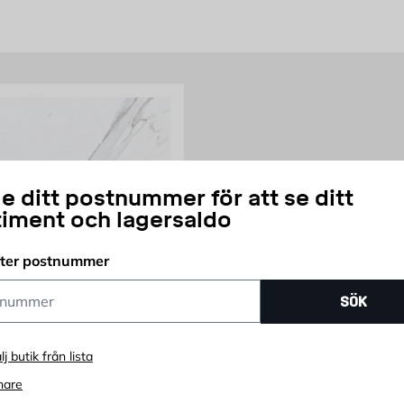
d olika ytbehandlingar för alla golv, stilar och hem.
e ditt postnummer för att se ditt
timent och lagersaldo
fter postnummer
ummer
SÖK
CE TILES
lj butik från lista
 Goya Polished 60x60
nare