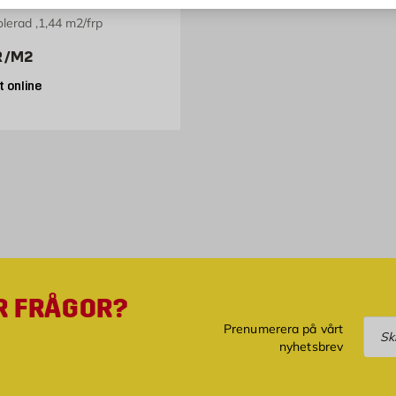
olerad ,1,44 m2/frp
399 kr /m2
R
/M2
 online
R FRÅGOR?
Pre
Prenumerera på vårt
nyhetsbrev