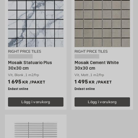
RIGHT PRICE TILES
RIGHT PRICE TILES
Mosaik Statuario Plus
Mosaik Cement White
30x30 cm
30x30 cm
Vit, Blank ,1 m2/frp
Vit, Matt ,1 m2/frp
Pris 1695 kr /paket
Pris 1495 kr /paket
1 695
1 495
KR
/PAKET
KR
/PAKET
Endast online
Endast online
Lägg i varukorg
Lägg i varukorg