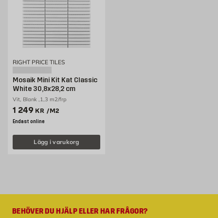
RIGHT PRICE TILES
Mosaik Mini Kit Kat Classic
White 30,8x28,2 cm
Vit, Blank ,1,3 m2/frp
Pris 1249 kr /m2
1 249
KR
/M2
Endast online
Lägg i varukorg
BEHÖVER DU HJÄLP ELLER HAR FRÅGOR?