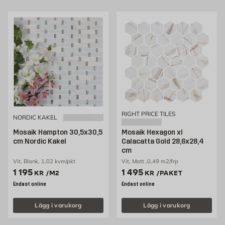
RIGHT PRICE TILES
NORDIC KAKEL
Mosaik Hampton 30,5x30,5
Mosaik Hexagon xl
cm Nordic Kakel
Calacatta Gold 28,6x28,4
cm
Vit, Blank, 1,02 kvm/pkt
Vit, Matt ,0,49 m2/frp
Pris 1195 kr /m2
Pris 1495 kr /paket
1 195
1 495
KR
/M2
KR
/PAKET
Endast online
Endast online
Lägg i varukorg
Lägg i varukorg