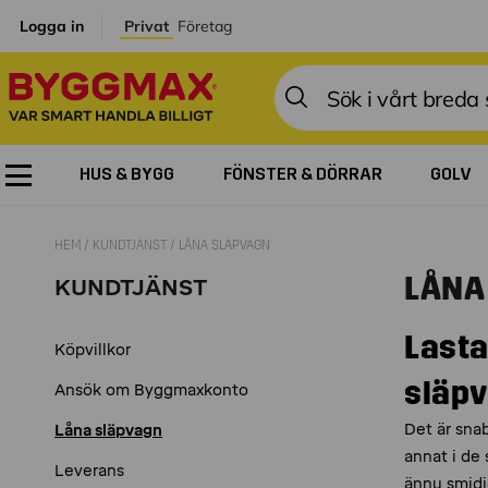
Logga in
Privat
Företag
HUS & BYGG
FÖNSTER & DÖRRAR
GOLV
HEM
KUNDTJÄNST
LÅNA SLÄPVAGN
LÅNA
KUNDTJÄNST
Lasta 
Köpvillkor
släpv
Ansök om Byggmaxkonto
Det är sna
Låna släpvagn
annat i de
Leverans
ännu smidi