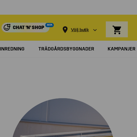
BETA
CHAT 'N' SHOP
Välj butik
INREDNING
TRÄDGÅRDSBYGGNADER
KAMPANJER
d