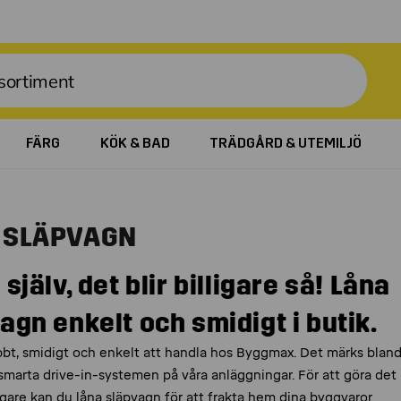
FÄRG
KÖK & BAD
TRÄDGÅRD & UTEMILJÖ
 SLÄPVAGN
själv, det blir billigare så! Låna
agn enkelt och smidigt i butik.
bbt, smidigt och enkelt att handla hos Byggmax. Det märks blan
 smarta drive-in-systemen på våra anläggningar. För att göra det
gare kan du låna släpvagn för att frakta hem dina byggvaror