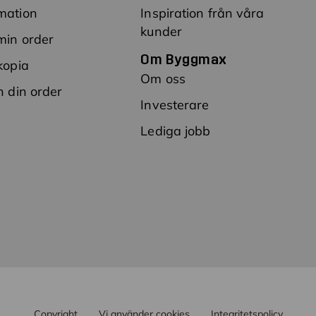
mation
Inspiration från våra
kunder
min order
Om Byggmax
kopia
Om oss
n din order
Investerare
Lediga jobb
Copyright
Vi använder cookies
Integritetspolicy