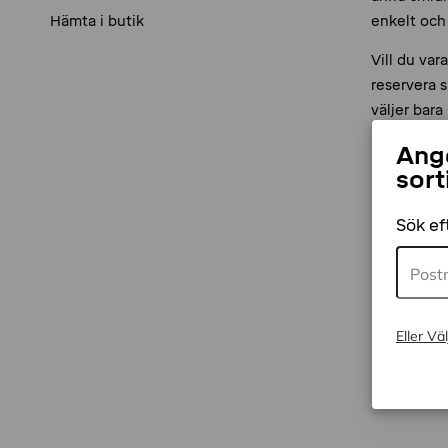
Hämta i butik
enkelt och
Vill du var
reservera 
väljer bara
Ange
sort
Sök e
Boka en sl
Eller Väl
Behöver du 
här:
släpv