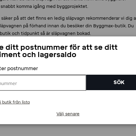
 snabbt komma igång med byggprojektet.
a säker på att det finns en ledig släpvagn rekommenderar vi dig a
släpvagnen på förhand innan du besöker din Byggmax-butik. Du
 butik och tidpunkt så är släpvagnen bokad.
 ditt postnummer för att se ditt
iment och lagersaldo
fter postnummer
äpvagn genom att trycka här:
Freetrailer
.
SÖK
j butik från lista
boka en släpvagn i vår butik i Kiruna så gör du det
agnsbokning
Välj senare