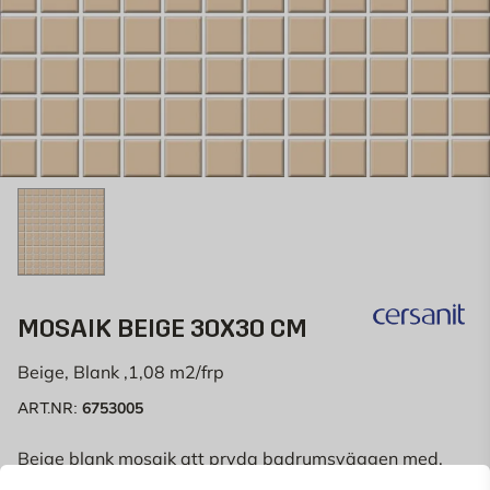
MOSAIK BEIGE 30X30 CM
Beige, Blank ,1,08 m2/frp
6753005
ART.NR:
Beige blank mosaik att pryda badrumsväggen med.
Ark i storleken 30x30 cm.