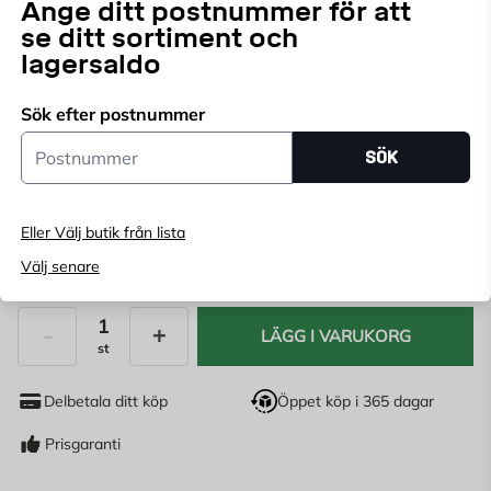
Ange ditt postnummer för att
se ditt sortiment och
lagersaldo
Endast online
Ange
postnummer
för att se lagerstatus
Sök efter postnummer
Postnummer
SÖK
322,92
kr/st
299
KR
/m2
Eller Välj butik från lista
0 st förpackningar
inkl. ~10% spill
m2
(1 frp = 1.08 m2)
Välj senare
LÄGG I VARUKORG
st
Antal
Delbetala ditt köp
Öppet köp i 365 dagar
Prisgaranti