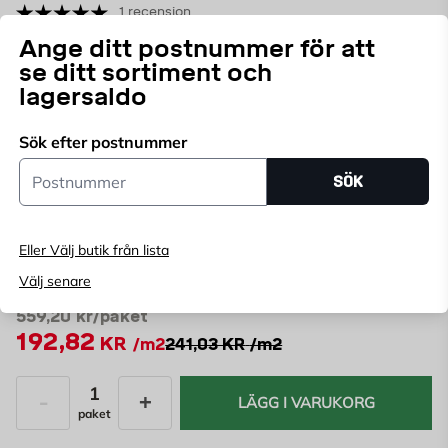
1 recension
687286390
ART.NR:
Ange ditt postnummer för att
se ditt sortiment och
Regina Vägg Pärlspont Dekor Grå är en
lagersaldo
renoveringsskiva som hjälper dig att snabbt och enkelt
få ett nytt ytskikt på väggarna utan att själv behöva
Läs mer
Sök efter postnummer
slipa, spackla eller måla. Panelen har en borstad yta
Postnummer
SÖK
och är färdigmålad med vattenbaserad färg i Grå NCS
Endast online
S2500-N.
Ange
postnummer
för att se lagerstatus
Eller Välj butik från lista
Välj senare
Erbjudandet gäller t.o.m. 30/8
559,20
kr/paket
192,82
KR
/m2
241,03 KR
/m2
LÄGG I VARUKORG
paket
Antal