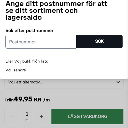
Ange ditt postnummer för att
Den vanligaste längden för denna list är 4,4m.
Läs mer
se ditt sortiment och
Besök din Byggmax-butik för att se vilka längder som
lagersaldo
finns i lager.
Välj butik
Sök efter postnummer
Välj butik för att se lagerstatus
Postnummer
SÖK
Köp online, boka leverans i kassan
Ange
postnummer
för att se lagerstatus
Eller Välj butik från lista
Välj senare
Storlek:
49,95
KR
/m
Från
LÄGG I VARUKORG
m
Antal