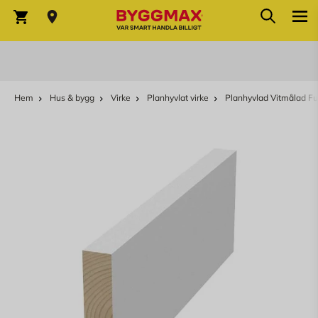
Sök
Hoppa till innehållet
Sök
Varukorg
Hem
Hus & bygg
Virke
Planhyvlat virke
Planhyvlad Vitmålad Fu