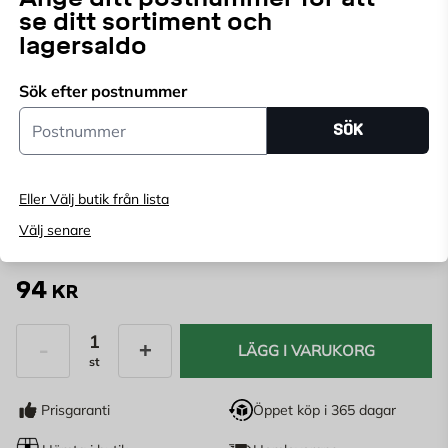
se ditt sortiment och
både en dimmerratt och en centrumplatta samt den
Läs mer
lagersaldo
nödvändiga muttern för montering.
Endast online
Sök efter postnummer
Ange
postnummer
för att se lagerstatus
Postnummer
SÖK
FÄRG:
VIT
Eller Välj butik från lista
Antracit
Vit
Välj senare
94
KR
LÄGG I VARUKORG
st
Antal
Prisgaranti
Öppet köp i 365 dagar