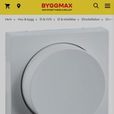
Hoppa till innehållet
Sök
Varukorg
Hem
Hus & bygg
El & VVS
El & elartiklar
Elinstallation
Dimm