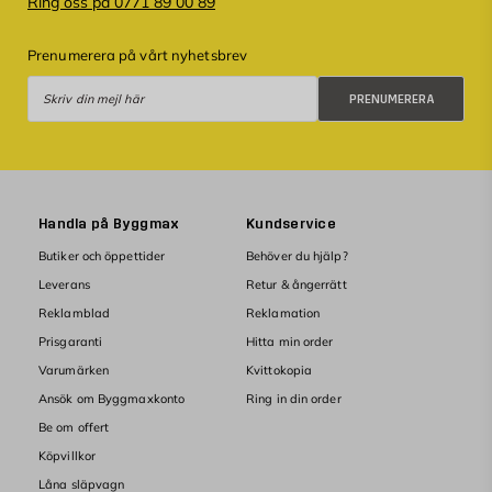
Ring oss på 0771 89 00 89
Prenumerera på vårt nyhetsbrev
Prenumerera
PRENUMERERA
Handla på Byggmax
Kundservice
Butiker och öppettider
Behöver du hjälp?
Leverans
Retur & ångerrätt
Reklamblad
Reklamation
Prisgaranti
Hitta min order
Varumärken
Kvittokopia
Ansök om Byggmaxkonto
Ring in din order
Be om offert
Köpvillkor
Låna släpvagn