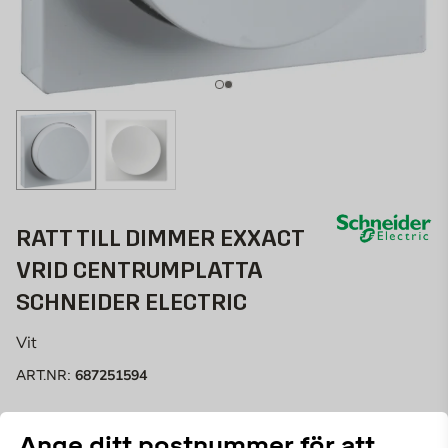
RATT TILL DIMMER EXXACT
VRID CENTRUMPLATTA
SCHNEIDER ELECTRIC
Vit
687251594
ART.NR:
Exxact dimmerratt och centrumplatta är det perfekta
Ange ditt postnummer för att
tillbehöret för din belysningslösning. Paketet inkluderar