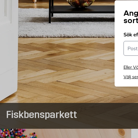
Ang
sor
Sök e
Postn
Eller Vä
Välj se
Fiskbensparkett