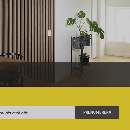
numerera
PRENUMERERA