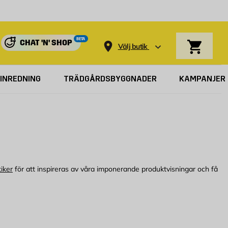
Varukorg
BETA
CHAT 'N' SHOP
Välj butik
INREDNING
TRÄDGÅRDSBYGGNADER
KAMPANJER
iker
för att inspireras av våra imponerande produktvisningar och få