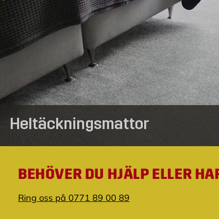
Heltäckningsmattor
BEHÖVER DU HJÄLP ELLER HA
Ring oss på 0771 89 00 89