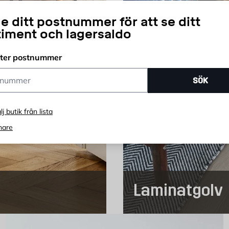
e ditt postnummer för att se ditt
timent och lagersaldo
fter postnummer
ummer
SÖK
lj butik från lista
nare
Laminatgolv