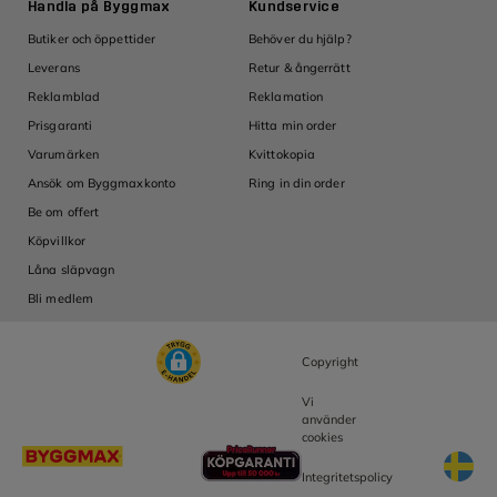
Handla på Byggmax
Kundservice
Ins
Butiker och öppettider
Behöver du hjälp?
Guid
Leverans
Retur & ångerrätt
Tips
Reklamblad
Reklamation
Insp
Om
Prisgaranti
Hitta min order
Om 
Varumärken
Kvittokopia
Inve
Ansök om Byggmaxkonto
Ring in din order
Ledi
Be om offert
Köpvillkor
Låna släpvagn
Bli medlem
Copyright
Vi
använder
cookies
Integritetspolicy