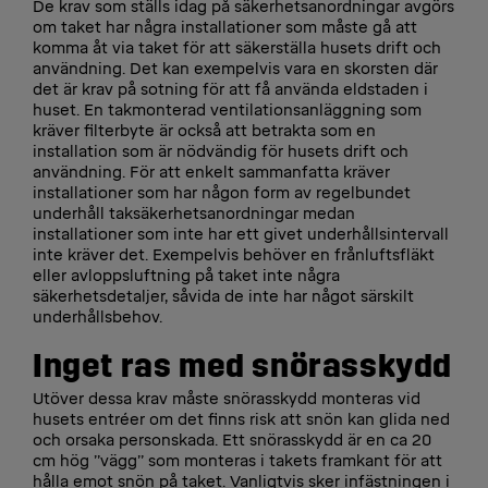
De krav som ställs idag på säkerhetsanordningar avgörs
om taket har några installationer som måste gå att
komma åt via taket för att säkerställa husets drift och
användning. Det kan exempelvis vara en skorsten där
det är krav på sotning för att få använda eldstaden i
huset. En takmonterad ventilationsanläggning som
kräver filterbyte är också att betrakta som en
installation som är nödvändig för husets drift och
användning. För att enkelt sammanfatta kräver
installationer som har någon form av regelbundet
underhåll taksäkerhetsanordningar medan
installationer som inte har ett givet underhållsintervall
inte kräver det. Exempelvis behöver en frånluftsfläkt
eller avloppsluftning på taket inte några
säkerhetsdetaljer, såvida de inte har något särskilt
underhållsbehov.
Inget ras med snörasskydd
Utöver dessa krav måste snörasskydd monteras vid
husets entréer om det finns risk att snön kan glida ned
och orsaka personskada. Ett snörasskydd är en ca 20
cm hög ”vägg” som monteras i takets framkant för att
hålla emot snön på taket. Vanligtvis sker infästningen i