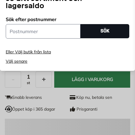
lagersaldo
Välj butik
Välj butik för att se lagerstatus
Sök efter postnummer
Postnummer
SÖK
Köp online, boka leverans i kassan
Ange
postnummer
för att se lagerstatus
Eller Välj butik från lista
164
Välj senare
KR
LÄGG I VARUKORG
st
Antal
Snabb leverans
Köp nu, betala sen
Öppet köp i 365 dagar
Prisgaranti