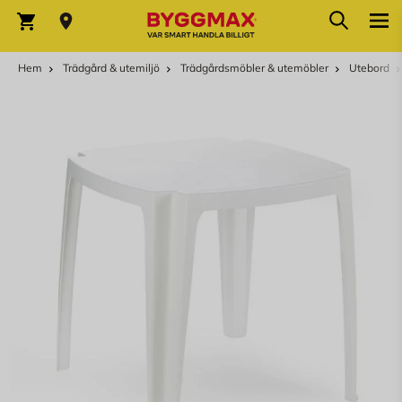
Hoppa till innehållet
Sök
Varukorg
Hem
Trädgård & utemiljö
Trädgårdsmöbler & utemöbler
Utebord