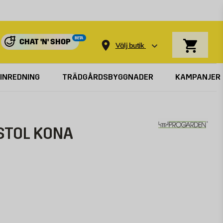
Varukorg
BETA
CHAT 'N' SHOP
Välj butik
INREDNING
TRÄDGÅRDSBYGGNADER
KAMPANJER
TOL KONA