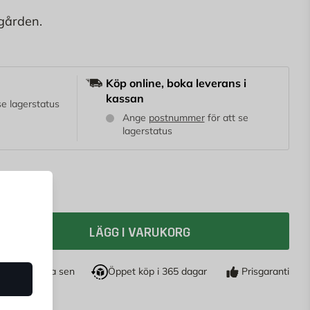
dgården.
Köp online, boka leverans i
kassan
 se lagerstatus
Ange
postnummer
för att se
lagerstatus
LÄGG I VARUKORG
öp nu, betala sen
Öppet köp i 365 dagar
Prisgaranti