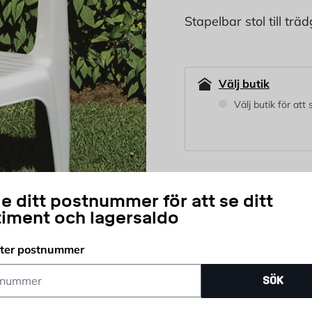
Stapelbar stol till trä
Välj butik
Välj butik för att
49,95
KR
e ditt postnummer för att se ditt
timent och lagersaldo
st
fter postnummer
Antal
ummer
Snabb leverans
K
SÖK