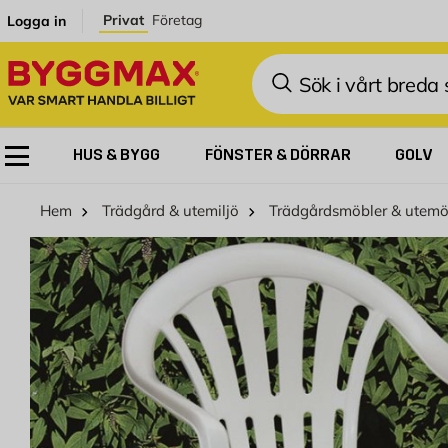
Hoppa till innehållet
Privat
Företag
Logga in
Sök
HUS & BYGG
FÖNSTER & DÖRRAR
GOLV
Hem
Trädgård & utemiljö
Trädgårdsmöbler & utemö