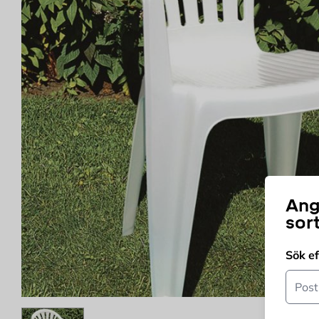
Ang
sor
Sök e
Postn