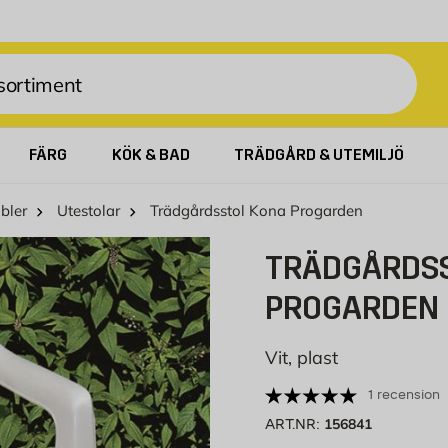
FÄRG
KÖK & BAD
TRÄDGÅRD & UTEMILJÖ
bler
Utestolar
Trädgårdsstol Kona Progarden
TRÄDGÅRDSS
PROGARDEN
Vit, plast
1 recension
156841
ART.NR: