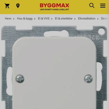
Hoppa till innehållet
Sök
Varukorg
Hem
Hus & bygg
El & VVS
El & elartiklar
Elinstallation
Ström