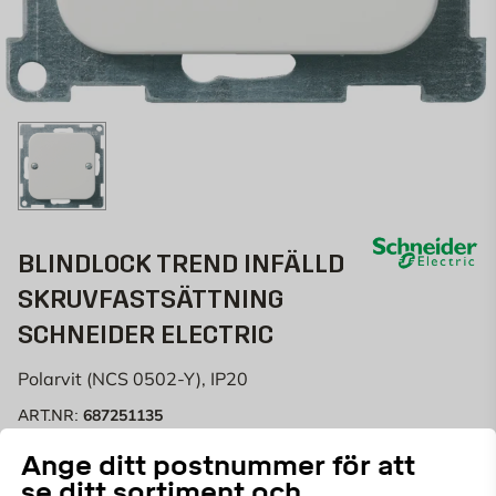
BLINDLOCK TREND INFÄLLD
SKRUVFASTSÄTTNING
SCHNEIDER ELECTRIC
Polarvit (NCS 0502-Y), IP20
687251135
ART.NR:
Ange ditt postnummer för att
Denna plana centrumplatta är avsedd för tele- och
se ditt sortiment och
datauttag och kommer med ett integrerat plåtstödram