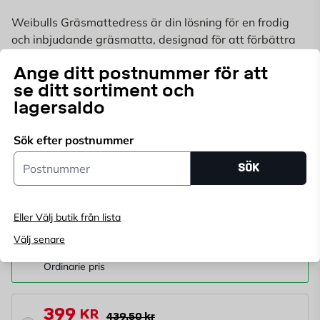
Weibulls Gräsmattedress är din lösning för en frodig
och inbjudande gräsmatta, designad för att förbättra
jorden genom att bevara fuktighet och mjuka upp
Läs mer
Ange ditt postnummer för att
hårda ytor, vilket främjar optimal tillväxt för gräset.
se ditt sortiment och
Välj butik
lagersaldo
Välj butik för att se lagerstatus
Sök efter postnummer
Postnummer
Köp online, boka leverans i kassan
SÖK
Ange
postnummer
för att se lagerstatus
Eller Välj butik från lista
43,95
kr/l
Välj senare
43,95
KR
Ordinarie pris
399
KR
439,50 kr