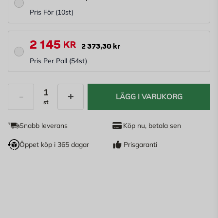
Pris För
(
10
St)
2 145
KR
2 373,30 kr
Pris Per Pall
(
54
St)
LÄGG I VARUKORG
st
Antal
Snabb leverans
Köp nu, betala sen
Öppet köp i 365 dagar
Prisgaranti