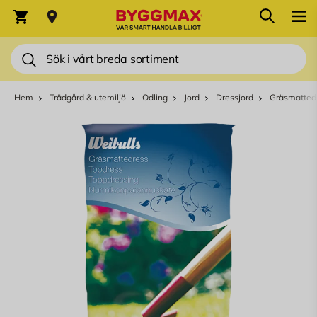
Hoppa till innehållet
Sök
Varukorg
Sök
Hem
Trädgård & utemiljö
Odling
Jord
Dressjord
Gräsmattedr