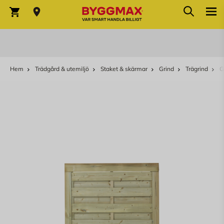
Sök
Hoppa till innehållet
Sök
Varukorg
Hem
Trädgård & utemiljö
Staket & skärmar
Grind
Trägrind
G