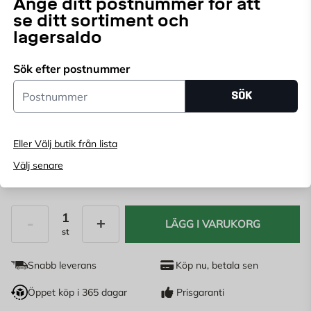
Ange ditt postnummer för att
med en borstad yta, erbjuder den en enhetlig och
Läs mer
se ditt sortiment och
tilltalande struktur.
lagersaldo
Endast online
Sök efter postnummer
Ange
postnummer
för att se lagerstatus
Postnummer
SÖK
Storlek:
Eller Välj butik från lista
Välj senare
2 000
KR
LÄGG I VARUKORG
st
Antal
Snabb leverans
Köp nu, betala sen
Öppet köp i 365 dagar
Prisgaranti