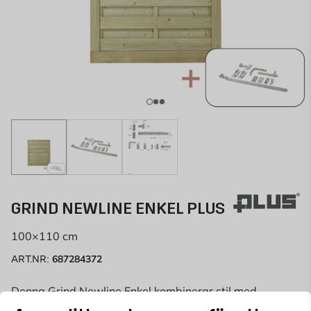
GRIND NEWLINE ENKEL PLUS
100×110 cm
687284372
ART.NR:
Denna Grind Newline Enkel kombinerar stil med
funktion. Tillverkad av barrträ och särskilt behandlad