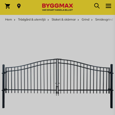
Hoppa till innehållet
Sök
Varukorg
Hem
Trädgård & utemiljö
Staket & skärmar
Grind
Smidesgrind