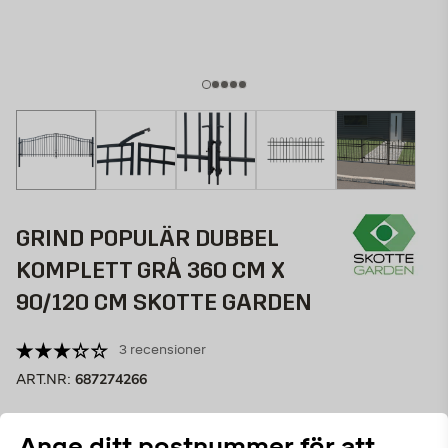
GRIND POPULÄR DUBBEL
KOMPLETT GRÅ 360 CM X
90/120 CM SKOTTE GARDEN
3 recensioner
687274266
ART.NR:
Stilren dubbelgrind av förgalvaniserat stål, som passar
Ange ditt postnummer för att