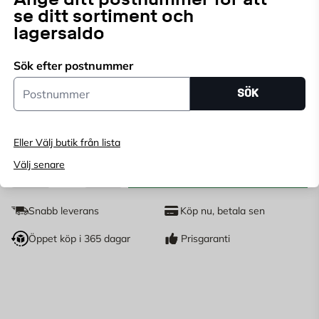
ihop till staketen i samma serie Populär. Dubbelgrinden
se ditt sortiment och
är zinkfosfaterad och pulverlackad i en antracitgrå
Läs mer
lagersaldo
kulör.
Endast online
Sök efter postnummer
Ange
postnummer
för att se lagerstatus
Postnummer
SÖK
5 490
KR
Eller Välj butik från lista
Välj senare
LÄGG I VARUKORG
st
Antal
Snabb leverans
Köp nu, betala sen
Öppet köp i 365 dagar
Prisgaranti