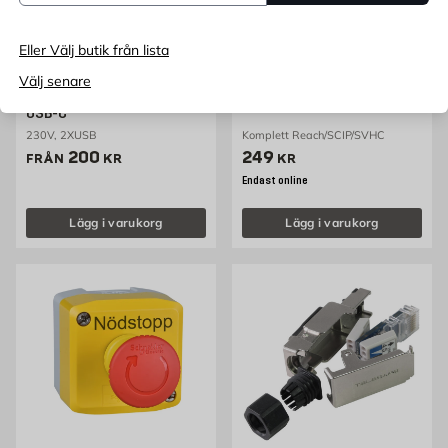
Eller Välj butik från lista
GPBM NORDIC
ELKO
Välj senare
VÄGGADAPTER USB-A +
Kniv med Läderslida ELKO
USB-C
230V, 2XUSB
Komplett Reach/SCIP/SVHC
Pris 200 kr
Pris 249 kr
200
249
FRÅN
KR
KR
Endast online
Lägg i varukorg
Lägg i varukorg