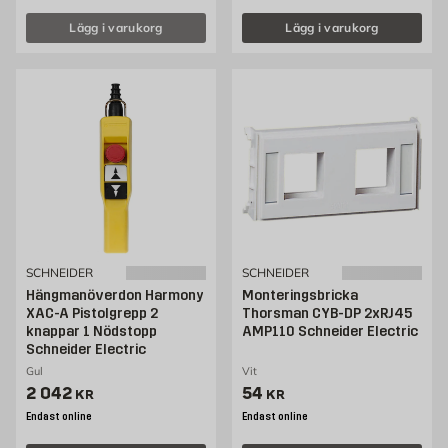
Lägg i varukorg
Lägg i varukorg
SCHNEIDER
SCHNEIDER
Hängmanöverdon Harmony
Monteringsbricka
XAC-A Pistolgrepp 2
Thorsman CYB-DP 2xRJ45
knappar 1 Nödstopp
AMP110 Schneider Electric
Schneider Electric
Gul
Vit
Pris 2042 kr
Pris 54 kr
2 042
54
KR
KR
Endast online
Endast online