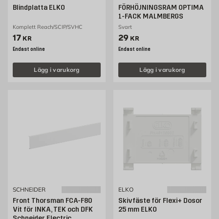
Blindplatta ELKO
FÖRHÖJNINGSRAM OPTIMA
1-FACK MALMBERGS
Komplett Reach/SCIP/SVHC
Svart
Pris 17 kr
Pris 29 kr
17
29
KR
KR
Endast online
Endast online
Lägg i varukorg
Lägg i varukorg
SCHNEIDER
ELKO
Front Thorsman FCA-F80
Skivfäste för Flexi+ Dosor
Vit för INKA, TEK och DFK
25 mm ELKO
Schneider Electric