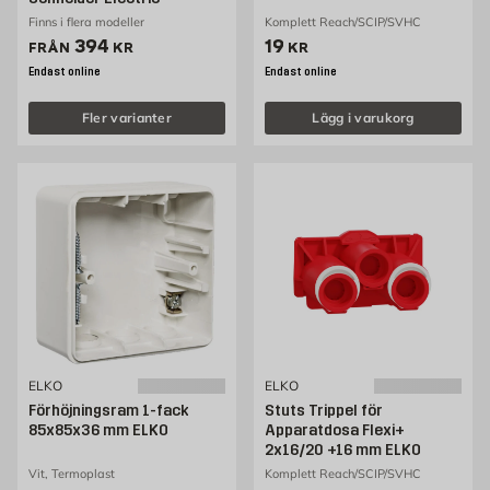
Finns i flera modeller
Komplett Reach/SCIP/SVHC
Pris 394 kr
Pris 19 kr
394
19
FRÅN
KR
KR
Endast online
Endast online
Fler varianter
Lägg i varukorg
ELKO
ELKO
Förhöjningsram 1-fack
Stuts Trippel för
85x85x36 mm ELKO
Apparatdosa Flexi+
2x16/20 +16 mm ELKO
Vit, Termoplast
Komplett Reach/SCIP/SVHC