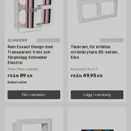
SCHNEIDER
Ram Exxact Design med
Täckram, för infällda
Transparent front och
strömbrytare, RS-serien,
färginlägg Schneider
Elko
Electric
Finns i flera modeller
Kombiram Rs 2-F
Pris 89 kr
Pris 49.95 kr
89
49,95
FRÅN
KR
FRÅN
KR
Endast online
Fler varianter
Lägg i varukorg