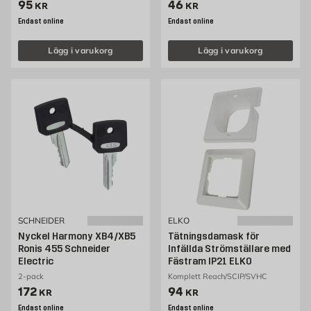
Pris 95 kr
Pris 46 kr
95
46
KR
KR
Endast online
Endast online
Lägg i varukorg
Lägg i varukorg
SCHNEIDER
ELKO
Nyckel Harmony XB4/XB5
Tätningsdamask för
Ronis 455 Schneider
Infällda Strömställare med
Electric
Fästram IP21 ELKO
2-pack
Komplett Reach/SCIP/SVHC
Pris 172 kr
Pris 94 kr
172
94
KR
KR
Endast online
Endast online