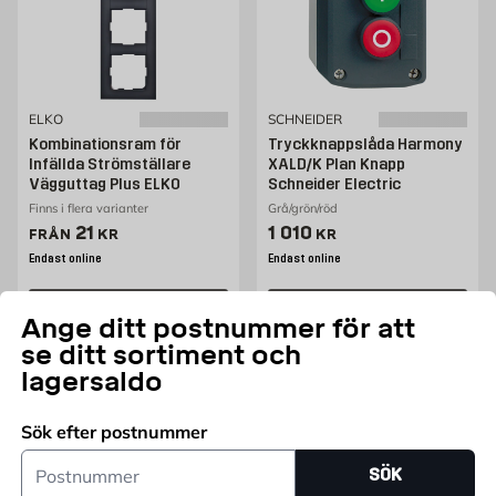
ELKO
SCHNEIDER
Kombinationsram för
Tryckknappslåda Harmony
Infällda Strömställare
XALD/K Plan Knapp
Vägguttag Plus ELKO
Schneider Electric
Finns i flera varianter
Grå/grön/röd
Pris 21 kr
Pris 1010 kr
21
1 010
FRÅN
KR
KR
Endast online
Endast online
Fler varianter
Lägg i varukorg
Ange ditt postnummer för att
se ditt sortiment och
lagersaldo
Sök efter postnummer
Postnummer
SÖK