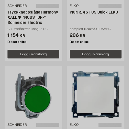
SCHNEIDER
ELKO
Tryckknappslåda Harmony
Plug RJ45 TCS Quick ELKO
XALD/K "NÖDSTOPP"
Schneider Electric
Gul, vridåterställning, 2 NC
Komplett Reach/SCIP/SVHC
Pris 1154 kr
Pris 206 kr
1 154
206
KR
KR
Endast online
Endast online
Lägg i varukorg
Lägg i varukorg
SCHNEIDER
ELKO