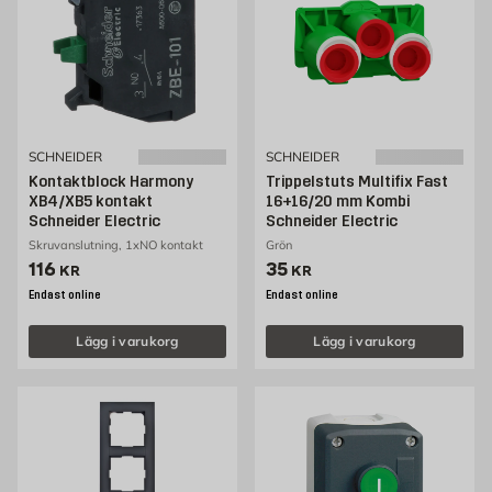
SCHNEIDER
SCHNEIDER
Kontaktblock Harmony
Trippelstuts Multifix Fast
XB4/XB5 kontakt
16+16/20 mm Kombi
Schneider Electric
Schneider Electric
Skruvanslutning, 1xNO kontakt
Grön
Pris 116 kr
Pris 35 kr
116
35
KR
KR
Endast online
Endast online
Lägg i varukorg
Lägg i varukorg