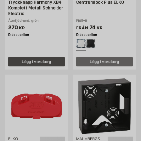
Tryckknapp Harmony XB4
Centrumlock Plus ELKO
Komplett Metall Schneider
Electric
Återfjädrand, grön
Fjällvit
Pris 270 kr
Pris 60 kr
270
74
KR
FRÅN
KR
Endast online
Endast online
Lägg i varukorg
Lägg i varukorg
ELKO
MALMBERGS