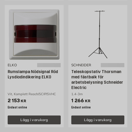
ELKO
SCHNEIDER
Rumslampa Nödsignal Röd
Teleskopstativ Thorsman
Lysdiodindikering ELKO
med fästbalk för
arbetsbelysning Schneider
Electric
Vit, Komplett Reach/SCIP/SVHC
1.4-3m
Pris 2153 kr
Pris 1266 kr
2 153
1 266
KR
KR
Endast online
Endast online
Lägg i varukorg
Lägg i varukorg