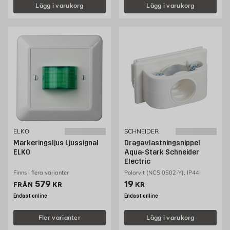
Lägg i varukorg
Lägg i varukorg
ELKO
SCHNEIDER
Markeringsljus Ljussignal
Dragavlastningsnippel
ELKO
Aqua-Stark Schneider
Electric
Finns i flera varianter
Polarvit (NCS 0502-Y), IP44
Pris 579 kr
Pris 19 kr
579
19
FRÅN
KR
KR
Endast online
Endast online
Fler varianter
Lägg i varukorg