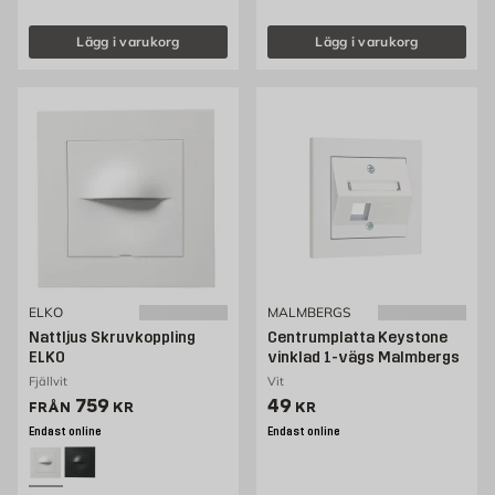
Lägg i varukorg
Lägg i varukorg
ELKO
MALMBERGS
Nattljus Skruvkoppling
Centrumplatta Keystone
ELKO
vinklad 1-vägs Malmbergs
Fjällvit
Vit
Pris 759 kr
Pris 49 kr
759
49
FRÅN
KR
KR
Endast online
Endast online