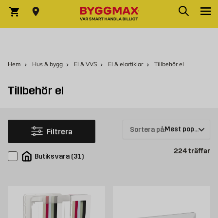
Hoppa till innehållet
Sök
Varukorg
Hem
Hus & bygg
El & VVS
El & elartiklar
Tillbehör el
Tillbehör el
Sortera på:
Filtrera
Pr
224
träffar
Butiksvara
(
31
)