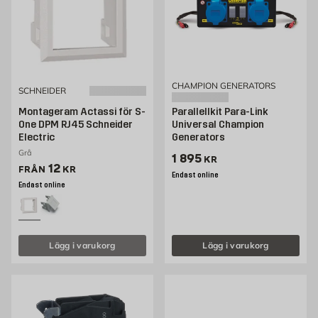
CHAMPION GENERATORS
SCHNEIDER
Montageram Actassi för S-
Parallellkit Para-Link
One DPM RJ45 Schneider
Universal Champion
Electric
Generators
Grå
Pris 1895 kr
1 895
KR
Pris 12 kr
12
FRÅN
KR
Endast online
Endast online
Lägg i varukorg
Lägg i varukorg