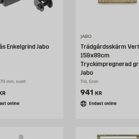
JABO
ås Enkelgrind Jabo
Trädgårdsskärm Vert
159x89cm
Tryckimpregnerad g
Jabo
70 mm, svart
Trä, Gran
 275 kr
Pris 941 kr
941
KR
KR
ast online
Endast online