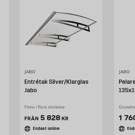
JABO
JABO
Entrétak Silver/Klarglas
Pelar
Jabo
135x1
Finns i flera storlekar
Grundmå
Pris 5828 kr
Pris
5 828
1 76
FRÅN
KR
Endast online
End