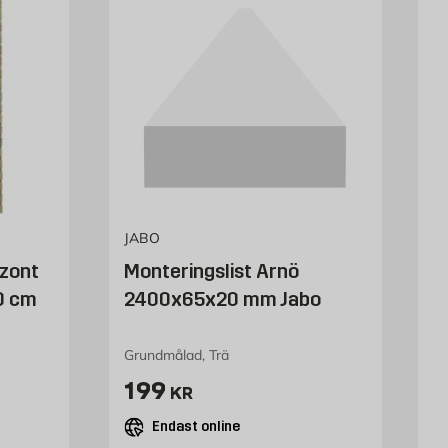
JABO
zont
Monteringslist Arnö
0 cm
2400x65x20 mm Jabo
Grundmålad, Trä
Pris 199 kr
199
KR
Endast online