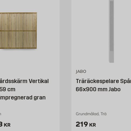
JABO
årdsskärm Vertikal
Träräckespelare Spå
59 cm
66x900 mm Jabo
impregnerad gran
n
Grundmålad, Trä
 1563 kr
Pris 219 kr
3
219
KR
KR