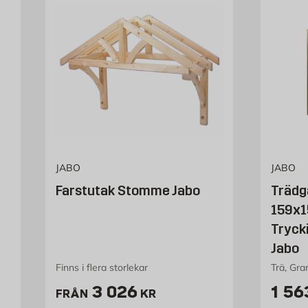
JABO
JABO
Farstutak Stomme Jabo
Trädg
159x1
Tryck
Jabo
Finns i flera storlekar
Trä, Gra
Pris 3026 kr
Pris
3 026
1 56
FRÅN
KR