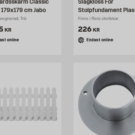
årdsskärm Classic
Slagkloss För
 179x179 cm Jabo
Stolpfundament Plas
regnerad, Trä
Finns i flera storlekar
 2675 kr
Pris 226 kr
5
226
KR
KR
ast online
Endast online