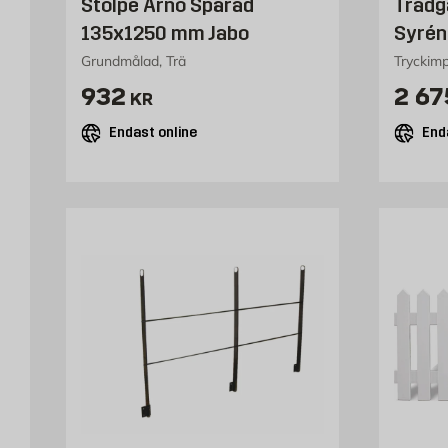
Stolpe Arnö Spårad
Trädg
135x1250 mm Jabo
Syrén
Grundmålad, Trä
Tryckimp
Pris 932 kr
Pris
932
2 67
KR
Endast online
End