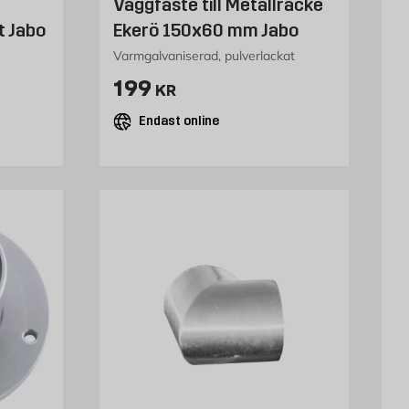
Väggfäste till Metallräcke
t Jabo
Ekerö 150x60 mm Jabo
Varmgalvaniserad, pulverlackat
Pris 199 kr
199
KR
Endast online