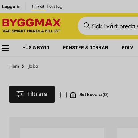
Hoppa till innehållet
Privat
Företag
Logga in
Sök
HUS & BYGG
FÖNSTER & DÖRRAR
GOLV
Hem
Jabo
Filtrera
Butiksvara
(
0
)