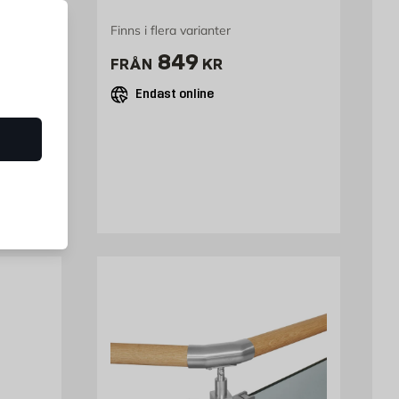
Finns i flera varianter
Pris 849 kr
849
FRÅN
KR
Endast online