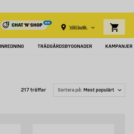
Varukorg
BETA
CHAT 'N' SHOP
Välj butik
INREDNING
TRÄDGÅRDSBYGGNADER
KAMPANJER
Produktlistan är uppdaterad: 217 trä
217
träffar
Sortera på: