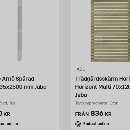
JABO
e Arnö Spårad
Trädgårdsskärm Hori
35x2500 mm Jabo
Horizont Multi 70x12
Jabo
lad, Trä
Tryckimpregnerad Gran
 1760 kr
Pris 836 kr
0
836
KR
FRÅN
KR
ast online
Endast online