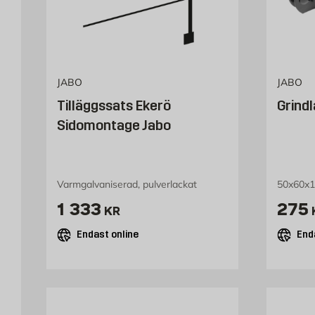
JABO
JABO
Tilläggssats Ekerö
Grindl
Sidomontage Jabo
Varmgalvaniserad, pulverlackat
50x60x1
Pris 1333 kr
Pris
1 333
275
KR
Endast online
End