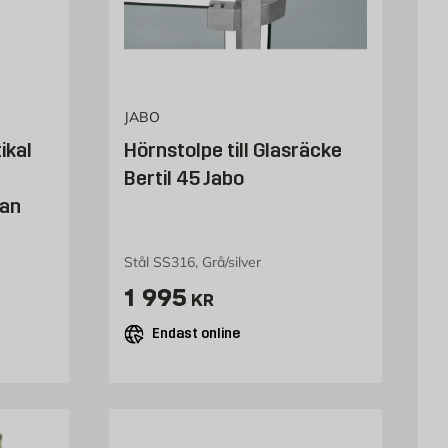
JABO
ikal
Hörnstolpe till Glasräcke
Bertil 45 Jabo
ran
Stål SS316, Grå/silver
Pris 1995 kr
1 995
KR
Endast online