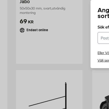
Jabo
50x50x30 mm, svart,utvändig
Svart
Ang
montering
sor
FRÅN
Pris 69 kr
69
KR
End
Sök e
Endast online
Postn
Eller Vä
Välj se