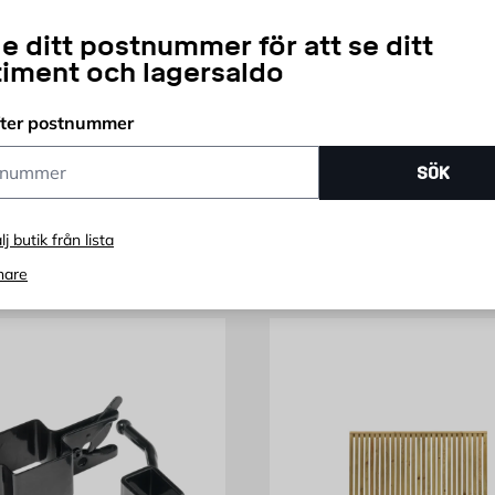
Polykarbonat, Grå
e ditt postnummer för att se ditt
timent och lagersaldo
Pris 1131 kr
Pris 3885 kr
1 899
3 885
KR
KR
ast online
Endast online
fter postnummer
ummer
SÖK
lj butik från lista
nare