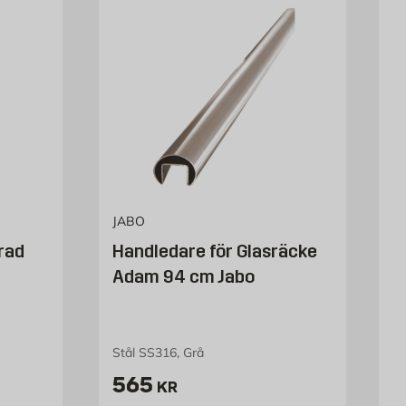
JABO
rad
Handledare för Glasräcke
Adam 94 cm Jabo
Stål SS316, Grå
Pris 565 kr
565
KR