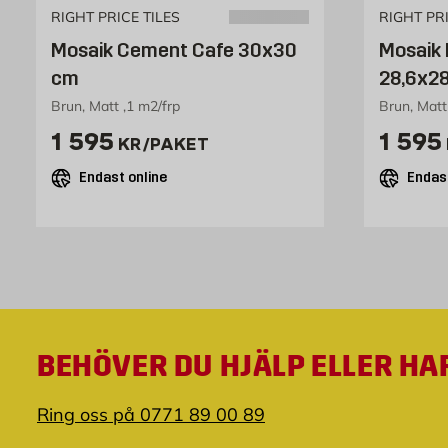
RIGHT PRICE TILES
RIGHT PRI
Mosaik Cement Cafe 30x30
Mosaik
cm
28,6x2
Brun, Matt ,1 m2/frp
Brun, Matt
Pris 1595 kr /paket
Pris 
1 595
1 595
KR
/PAKET
Endast online
Endast
BEHÖVER DU HJÄLP ELLER HA
Ring oss på 0771 89 00 89