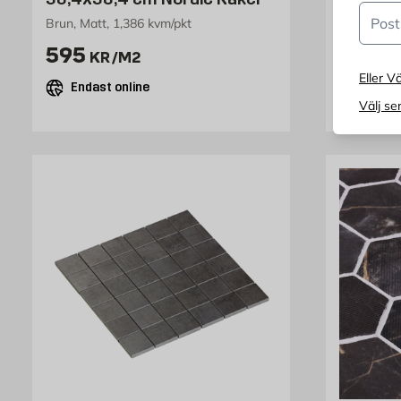
Postn
Brun, Matt, 1,386 kvm/pkt
Brun, 327
Pris 595 kr /m2
Pris 
595
495
KR
/M2
K
Eller Vä
Endast online
Endast
Välj se