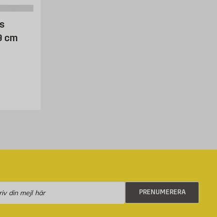
s
9 cm
aket
numerera
PRENUMERERA