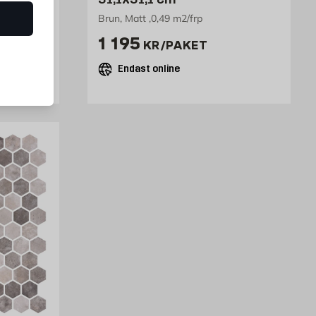
Brun, Matt ,0,49 m2/frp
aket
Pris 1195 kr /paket
1 195
KR
/PAKET
Endast online