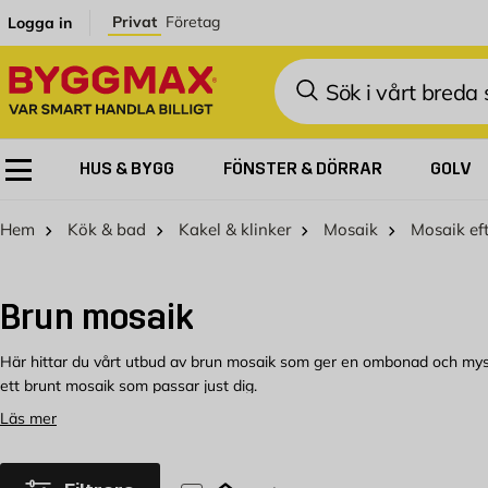
Hoppa till innehållet
Privat
Företag
Logga in
Sök
HUS & BYGG
FÖNSTER & DÖRRAR
GOLV
Hem
Kök & bad
Kakel & klinker
Mosaik
Mosaik eft
Brun mosaik
Här hittar du vårt utbud av brun mosaik som ger en ombonad och mysig k
ett brunt mosaik som passar just dig.
Läs mer
Köp brun mosaik hos Byggmax
Vi har brun mosaik för olika typer av renoveringsprojekt, kika i vårt s