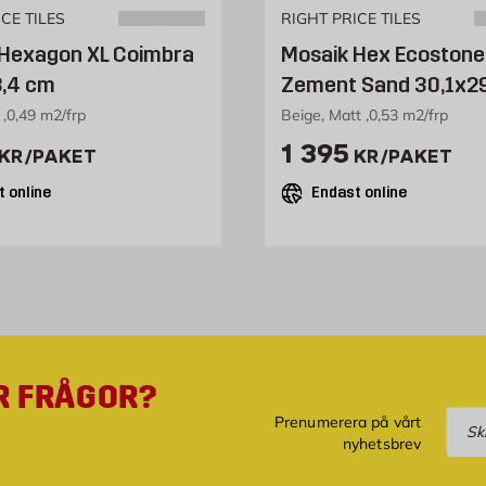
CE TILES
RIGHT PRICE TILES
 Hexagon XL Coimbra
Mosaik Hex Ecostone
8,4 cm
Zement Sand 30,1x2
 ,0,49 m2/frp
Beige, Matt ,0,53 m2/frp
1595 kr /paket
Pris 1395 kr /p
1 395
KR
/PAKET
KR
/PAKET
 online
Endast online
R FRÅGOR?
Pre
Prenumerera på vårt
nyhetsbrev