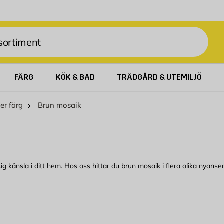
FÄRG
KÖK & BAD
TRÄDGÅRD & UTEMILJÖ
er färg
Brun mosaik
änsla i ditt hem. Hos oss hittar du brun mosaik i flera olika nyanser, 
ortiment för att hitta det som passar till just ditt hem. Hos oss på By