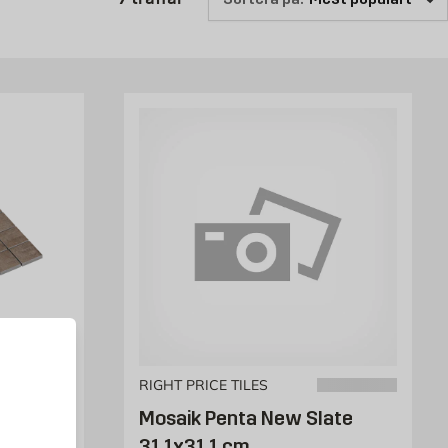
r färger på mosaik för stilar och hem.
RIGHT PRICE TILES
ha
Mosaik Penta New Slate
31,1x31,1 cm