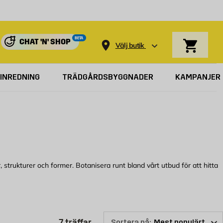
Varukorg
BETA
CHAT 'N' SHOP
Välj butik
INREDNING
TRÄDGÅRDSBYGGNADER
KAMPANJER
strukturer och former. Botanisera runt bland vårt utbud för att hitta
ggmax kan du enkelt köpa
mosaik efter färg
, önskar du att kombinera din
Produktlistan är uppdaterad: 7 t
7
träffar
Sortera på: