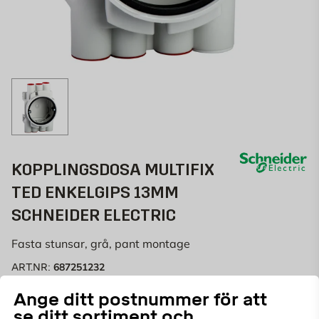
KOPPLINGSDOSA MULTIFIX
TED ENKELGIPS 13MM
SCHNEIDER ELECTRIC
Fasta stunsar, grå, pant montage
687251232
ART.NR:
Ange ditt postnummer för att
Denna kopplingsdosa är utformad för infällt montage i
se ditt sortiment och
enkelgipsväggar och är förberedd med fem styva