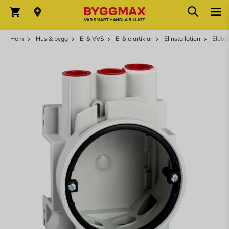
Hoppa till innehållet
Sök
Varukorg
Hem
Hus & bygg
El & VVS
El & elartiklar
Elinstallation
Eldos