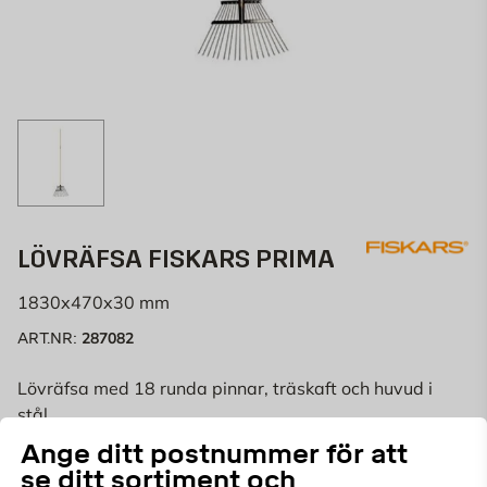
LÖVRÄFSA FISKARS PRIMA
1830x470x30 mm
287082
ART.NR:
Lövräfsa med 18 runda pinnar, träskaft och huvud i
stål.
Ange ditt postnummer för att
se ditt sortiment och
Välj butik