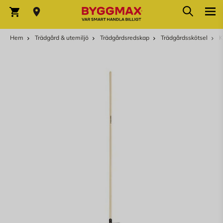
Hoppa till innehållet
Sök
Varukorg
Hem
Trädgård & utemiljö
Trädgårdsredskap
Trädgårdsskötsel
K