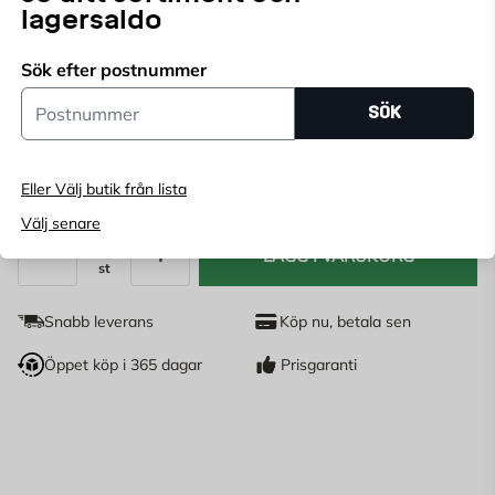
lagersaldo
Välj butik för att se lagerstatus
Sök efter postnummer
Köp online, boka leverans i kassan
Postnummer
SÖK
Ange
postnummer
för att se lagerstatus
369
Eller Välj butik från lista
KR
Välj senare
LÄGG I VARUKORG
st
Antal
Snabb leverans
Köp nu, betala sen
Öppet köp i 365 dagar
Prisgaranti