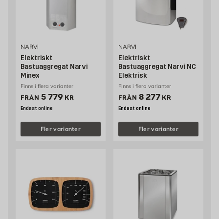
NARVI
NARVI
Elektriskt
Elektriskt
Bastuaggregat Narvi
Bastuaggregat Narvi NC
Minex
Elektrisk
Finns i flera varianter
Finns i flera varianter
Pris 5779 kr
Pris 8277 kr
5 779
8 277
FRÅN
KR
FRÅN
KR
Endast online
Endast online
Fler varianter
Fler varianter