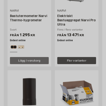
NARVI
NARVI
Bastutermometer Narvi
Elektriskt
Thermo-hygrometer
Bastuaggregat Narvi Pro
Ultra
Svart
Finns i flera varianter
Pris 599 kr
Pris 13471 kr
1 295
13 471
FRÅN
KR
FRÅN
KR
Endast online
Endast online
Lägg i varukorg
Fler varianter