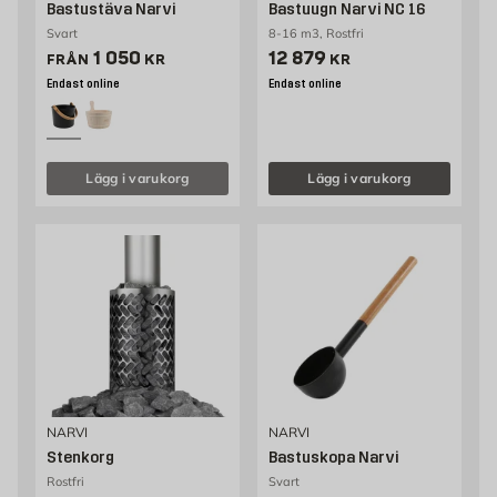
Bastustäva Narvi
Bastuugn Narvi NC 16
Svart
8-16 m3, Rostfri
Pris 549 kr
Pris 12879 kr
1 050
12 879
FRÅN
KR
KR
Endast online
Endast online
Lägg i varukorg
Lägg i varukorg
NARVI
NARVI
Stenkorg
Bastuskopa Narvi
Rostfri
Svart