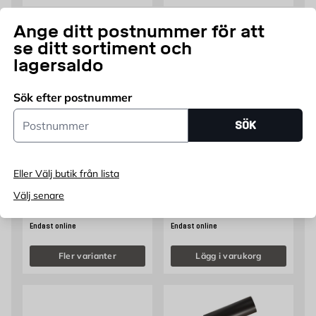
Ange ditt postnummer för att
se ditt sortiment och
lagersaldo
Sök efter postnummer
Postnummer
SÖK
NARVI
NARVI
Vedeldat Bastuaggregat
Bastuugn Luosto Paket
Eller Välj butik från lista
Narvi Black
Narvi
Finns i flera volymer
8–20 m³, 750 mm
Välj senare
Pris 10202 kr
Pris 29495 kr
10 202
29 495
FRÅN
KR
KR
Endast online
Endast online
Fler varianter
Lägg i varukorg