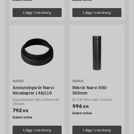
Endast online
Endast online
Lägg i varukorg
Lägg i varukorg
NARVI
NARVI
Anslutningsrör Narvi
Rökrör Narvi 450-
Röradapter 148/119
500mm
Expansionsrör från 119mm till
Ø 119 Yttre mått 122mm
150mm
Pris 996 kr
996
KR
Pris 792 kr
792
KR
Endast online
Endast online
Lägg i varukorg
Lägg i varukorg