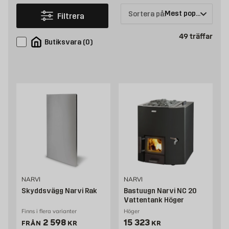
Sortera på:
Filtrera
Prod
49
träffar
Butiksvara
(
0
)
NARVI
NARVI
Skyddsvägg Narvi Rak
Bastuugn Narvi NC 20
Vattentank Höger
Finns i flera varianter
Höger
Pris 2598 kr
Pris 15323 kr
2 598
15 323
FRÅN
KR
KR