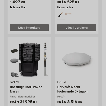
Pris 1497 kr
Pris 339 kr
1 497
525
KR
FRÅN
KR
Endast online
Endast online
Lägg i varukorg
Lägg i varukorg
NARVI
NARVI
Bastuugn Inari Paket
Golvplåt Narvi
Narvi
Isolerande Oktagon
Finns i flera modeller
Rostfri
Pris 31995 kr
Pris 3516 kr
31 995
3 516
FRÅN
KR
FRÅN
KR