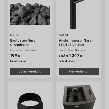
NARVI
NARVI
Bastusten Narvi
Anslutningsrör Narvi
Olivindiabas
119/123 Vinklad
Finns i flera storlekar
Finns i flera utföranden
Pris 199 kr
Pris 1347 kr
199
1 347
KR
FRÅN
KR
Endast online
Endast online
Lägg i varukorg
Fler varianter