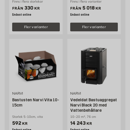
Finns i flera storlekar
Finns i flera varianter
Pris 330 kr
Pris 5018 kr
330
5 018
FRÅN
KR
FRÅN
KR
Endast online
Endast online
Fler varianter
Fler varianter
NARVI
NARVI
Bastusten Narvi Vita 10-
Vedeldat Bastuaggregat
15cm
Narvi Black 20 med
Vattenbehållare
Storlek 5-10cm, vita
10–20 m³, 76 cm
Pris 592 kr
Pris 14243 kr
592
14 243
KR
KR