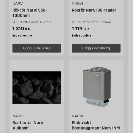
NARVI
NARVI
Rökrör Narvi 950-
Rökrör Narvi 90 grader
1000mm
Ø 119 Yttre mått 122mm
Ø 119 Yttre mått 122mm
Pris 1310 kr
Pris 1119 kr
1 310
1 119
KR
KR
Endast online
Endast online
Lägg i varukorg
Lägg i varukorg
NARVI
NARVI
Bastusten Narvi
Elektriskt
Vulkanit
Bastuaggregat Narvi NM