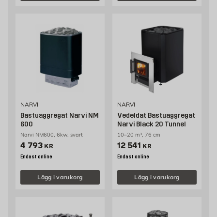
NARVI
NARVI
Bastuaggregat Narvi NM
Vedeldat Bastuaggregat
600
Narvi Black 20 Tunnel
Narvi NM600, 6kw, svart
10–20 m³, 76 cm
Pris 4793 kr
Pris 12541 kr
4 793
12 541
KR
KR
Endast online
Endast online
Lägg i varukorg
Lägg i varukorg