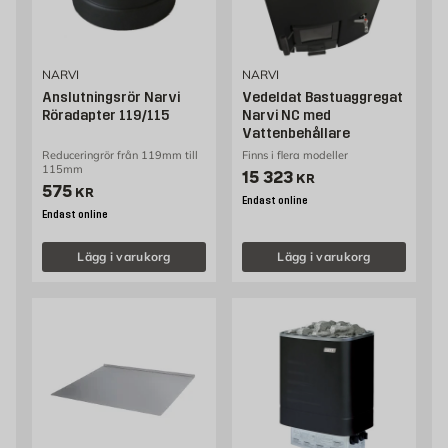
NARVI
NARVI
Anslutningsrör Narvi
Vedeldat Bastuaggregat
Röradapter 119/115
Narvi NC med
Vattenbehållare
Reduceringrör från 119mm till
Finns i flera modeller
115mm
Pris 15323 kr
15 323
KR
Pris 575 kr
575
KR
Endast online
Endast online
Lägg i varukorg
Lägg i varukorg