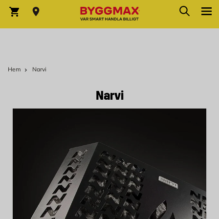
Hoppa till innehållet
Sök
Varukorg
Hem
Narvi
Narvi