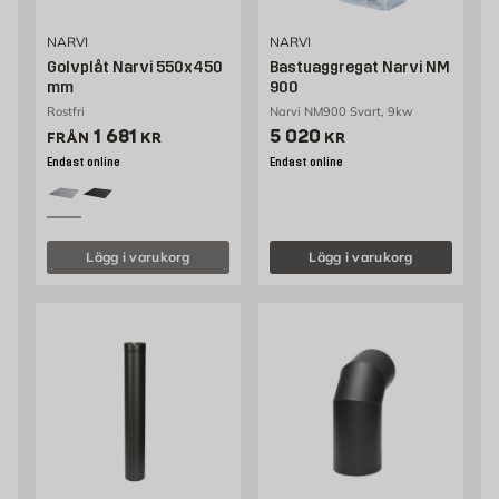
NARVI
NARVI
Golvplåt Narvi 550x450
Bastuaggregat Narvi NM
mm
900
Rostfri
Narvi NM900 Svart, 9kw
Pris 1541 kr
Pris 5020 kr
1 681
5 020
FRÅN
KR
KR
Endast online
Endast online
Lägg i varukorg
Lägg i varukorg