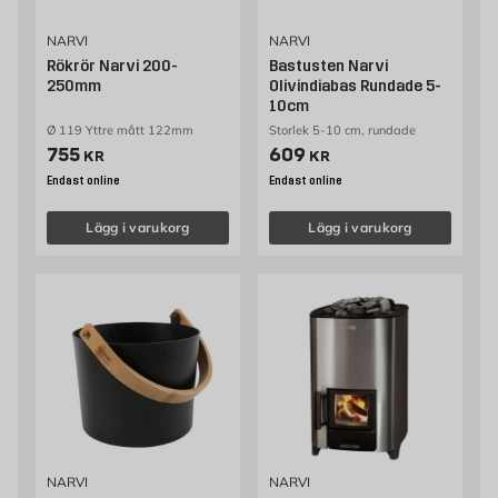
NARVI
NARVI
Rökrör Narvi 200-
Bastusten Narvi
250mm
Olivindiabas Rundade 5-
10cm
Ø 119 Yttre mått 122mm
Storlek 5-10 cm, rundade
Pris 755 kr
Pris 609 kr
755
609
KR
KR
Endast online
Endast online
Lägg i varukorg
Lägg i varukorg
NARVI
NARVI