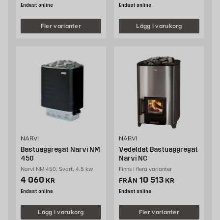
Endast online
Endast online
Fler varianter
Lägg i varukorg
NARVI
NARVI
Bastuaggregat Narvi NM
Vedeldat Bastuaggregat
450
Narvi NC
Narvi NM 450, Svart, 4,5 kw
Finns i flera varianter
Pris 4060 kr
Pris 10513 kr
4 060
10 513
KR
FRÅN
KR
Endast online
Endast online
Lägg i varukorg
Fler varianter