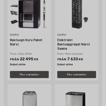
NARVI
NARVI
Bastuugn Kuru Paket
Elektriskt
Narvi
Bastuaggregat Narvi
Saana
Finns i olika effekt
Finns i flera varianter
Pris 22495 kr
Pris 7633 kr
22 495
7 633
FRÅN
KR
FRÅN
KR
Endast online
Endast online
Fler varianter
Fler varianter